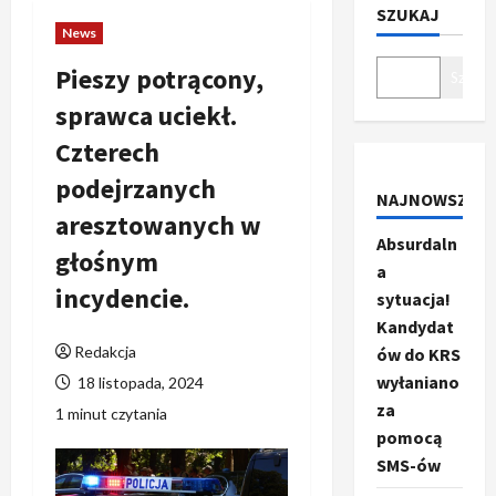
SZUKAJ
News
Pieszy potrącony,
Szukaj
sprawca uciekł.
Czterech
podejrzanych
NAJNOWSZE
aresztowanych w
Absurdaln
głośnym
a
incydencie.
sytuacja!
Kandydat
Redakcja
ów do KRS
wyłaniano
18 listopada, 2024
za
1 minut czytania
pomocą
SMS-ów