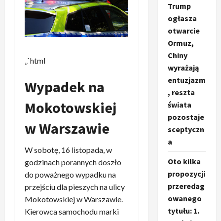
Trump
ogłasza
otwarcie
Ormuz,
Chiny
„`html
wyrażają
entuzjazm
Wypadek na
, reszta
Mokotowskiej
świata
pozostaje
w Warszawie
sceptyczn
a
W sobotę, 16 listopada, w
Oto kilka
godzinach porannych doszło
propozycji
do poważnego wypadku na
przeredag
przejściu dla pieszych na ulicy
owanego
Mokotowskiej w Warszawie.
tytułu: 1.
Kierowca samochodu marki