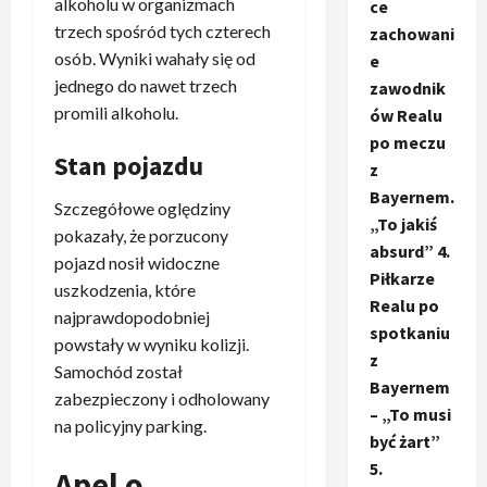
alkoholu w organizmach
ce
trzech spośród tych czterech
zachowani
osób. Wyniki wahały się od
e
jednego do nawet trzech
zawodnik
promili alkoholu.
ów Realu
po meczu
Stan pojazdu
z
Bayernem.
Szczegółowe oględziny
„To jakiś
pokazały, że porzucony
absurd” 4.
pojazd nosił widoczne
Piłkarze
uszkodzenia, które
Realu po
najprawdopodobniej
spotkaniu
powstały w wyniku kolizji.
z
Samochód został
Bayernem
zabezpieczony i odholowany
– „To musi
na policyjny parking.
być żart”
5.
Apel o