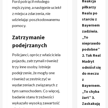
Reakcja
Ford potrącił młodego
piłkarzy
mężczyznę, a następnie uciekł
Realu po
z miejsca zdarzenia, nie
starciu z
udzielając poszkodowanemu
Bayernem
pomocy.
zadziwia.
Zatrzymanie
„To
nieprawdo
podejrzanych
podobne”
Policjanci, oprócz właściciela
2. Tak Real
pojazdu, zatrzymali również
Madryt
trzy inne osoby. Istnieje
odniósł się
podejrzenie, że mogły one
do meczu
również uczestniczyć w
z
wydarzeniach związanych z
Bayernem.
tym samochodem. Co więcej,
„To chyba
badanie stanu trzeźwości
żart” 3.
wykazało wysoką zawartość
Zaskakują