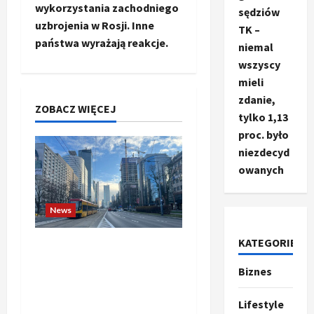
wykorzystania zachodniego
sędziów
c
uzbrojenia w Rosji. Inne
TK –
państwa wyrażają reakcje.
niemal
z
wszyscy
w
mieli
zdanie,
p
ZOBACZ WIĘCEJ
tylko 1,13
proc. było
i
niezdecyd
s
owanych
y
News
KATEGORIE
Banki budzą się do gry.
Czy przedsiębiorstwa
Biznes
Ze świata
mogą już liczyć na
T
wsparcie dla swoich
r
Lifestyle