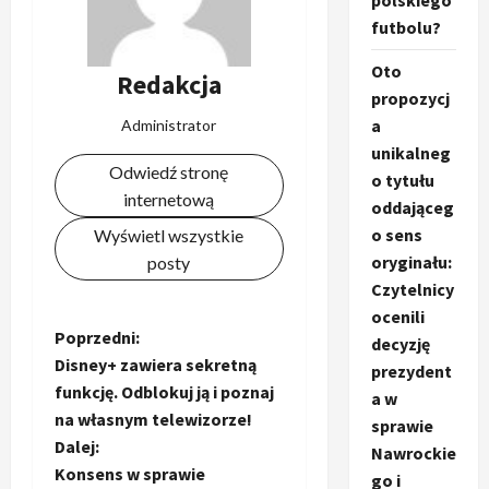
polskiego
futbolu?
Oto
Redakcja
propozycj
a
Administrator
unikalneg
Odwiedź stronę
o tytułu
internetową
oddająceg
o sens
Wyświetl wszystkie
oryginału:
posty
Czytelnicy
ocenili
Z
Poprzedni:
decyzję
Disney+ zawiera sekretną
prezydent
o
funkcję. Odblokuj ją i poznaj
a w
na własnym telewizorze!
sprawie
b
Dalej:
Nawrockie
a
Konsens w sprawie
go i