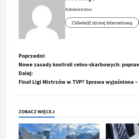
Administrator
Odwiedź stronę internetową
Z
Poprzedni:
Nowe zasady kontroli celno-skarbowych: popra
o
Dalej:
b
Finał Ligi Mistrzów w TVP? Sprawa wyjaśniona – 
a
c
ZOBACZ WIĘCEJ
z
w