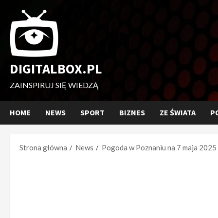
Przejdź
do
treści
DIGITALBOX.PL
ZAINSPIRUJ SIĘ WIEDZĄ
HOME
NEWS
SPORT
BIZNES
ZE ŚWIATA
P
Strona główna
News
Pogoda w Poznaniu na 7 maja 2025 