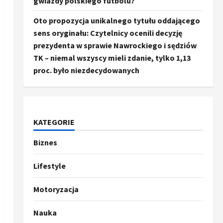
gwiazdy polskiego futbolu?
Oto propozycja unikalnego tytułu oddającego
sens oryginału: Czytelnicy ocenili decyzję
prezydenta w sprawie Nawrockiego i sędziów
TK – niemal wszyscy mieli zdanie, tylko 1,13
proc. było niezdecydowanych
KATEGORIE
Biznes
Ze świata
Trump ogłasza otwarcie
Ormuz, Chiny wyrażają
Lifestyle
entuzjazm, reszta świata
pozostaje sceptyczna
2
Motoryzacja
16 kwietnia, 2026
Sport
Nauka
Oto kilka propozycji