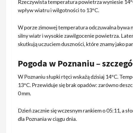
Rzeczywista temperatura powietrza wyniesie 14°
wpływ wiatru i wilgotności to 13°C.
W porze zimowej temperatura odczuwalna bywa niż
silny wiatr i wysokie zawilgocenie powietrza. Latem
skutkują uczuciem duszności, które znamy jako par
Pogoda w Poznaniu – szczegół
W Poznaniu słupki rtęci wskażą dzisiaj 14°C. Temp
13°C. Przewiduje się brak opadów: zarówno deszcz
0 mm.
Dzień zacznie się wczesnym rankiem o 05:11, a sło
dla Poznania w ciągu dnia.