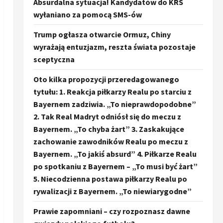
Absurdalna sytuacja! Kandydatów do KRS
wyłaniano za pomocą SMS-ów
Trump ogłasza otwarcie Ormuz, Chiny
wyrażają entuzjazm, reszta świata pozostaje
sceptyczna
Oto kilka propozycji przeredagowanego
tytułu: 1. Reakcja piłkarzy Realu po starciu z
Bayernem zadziwia. „To nieprawdopodobne”
2. Tak Real Madryt odniósł się do meczu z
Bayernem. „To chyba żart” 3. Zaskakujące
zachowanie zawodników Realu po meczu z
Bayernem. „To jakiś absurd” 4. Piłkarze Realu
po spotkaniu z Bayernem – „To musi być żart”
5. Niecodzienna postawa piłkarzy Realu po
rywalizacji z Bayernem. „To niewiarygodne”
Prawie zapomniani – czy rozpoznasz dawne