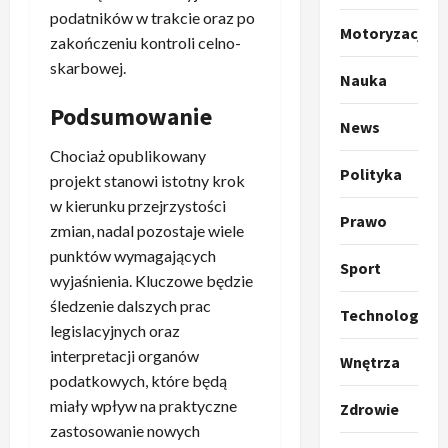
podatników w trakcie oraz po
o
Sport
Motoryzacja
O
g
zakończeniu kontroli celno-
t
ł
skarbowej.
Nauka
o
a
k
s
3
Podsumowanie
News
i
z
l
Sport
a
Chociaż opublikowany
P
k
Polityka
o
projekt stanowi istotny krok
r
a
t
w kierunku przejrzystości
a
p
w
Prawo
zmian, nadal pozostaje wiele
w
r
4
a
punktów wymagających
i
o
r
Sport
e
Polityka
wyjaśnienia. Kluczowe będzie
p
c
O
z
o
śledzenie dalszych prac
i
Technologia
t
a
z
e
legislacyjnych oraz
o
p
y
O
interpretacji organów
Wnętrza
p
o
5
c
r
podatkowych, które będą
r
m
j
m
miały wpływ na praktyczne
Zdrowie
o
Polityka
n
i
u
A
zastosowanie nowych
p
i
p
z