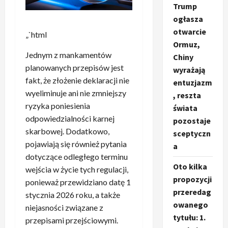
Trump
ogłasza
otwarcie
„`html
Ormuz,
Jednym z mankamentów
Chiny
planowanych przepisów jest
wyrażają
fakt, że złożenie deklaracji nie
entuzjazm
wyeliminuje ani nie zmniejszy
, reszta
ryzyka poniesienia
świata
odpowiedzialności karnej
pozostaje
skarbowej. Dodatkowo,
sceptyczn
pojawiają się również pytania
a
dotyczące odległego terminu
Oto kilka
wejścia w życie tych regulacji,
propozycji
ponieważ przewidziano datę 1
przeredag
stycznia 2026 roku, a także
owanego
niejasności związane z
tytułu: 1.
przepisami przejściowymi.