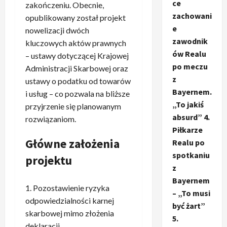
ce
zakończeniu. Obecnie,
zachowani
opublikowany został projekt
e
nowelizacji dwóch
zawodnik
kluczowych aktów prawnych
ów Realu
– ustawy dotyczącej Krajowej
po meczu
Administracji Skarbowej oraz
z
ustawy o podatku od towarów
Bayernem.
i usług – co pozwala na bliższe
„To jakiś
przyjrzenie się planowanym
absurd” 4.
rozwiązaniom.
Piłkarze
Główne założenia
Realu po
spotkaniu
projektu
z
Bayernem
Pozostawienie ryzyka
– „To musi
odpowiedzialności karnej
być żart”
skarbowej mimo złożenia
5.
deklaracji.