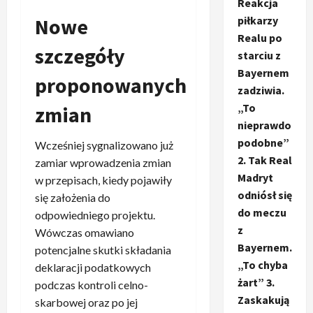
Reakcja
Nowe
piłkarzy
Realu po
szczegóły
starciu z
Bayernem
proponowanych
zadziwia.
„To
zmian
nieprawdo
podobne”
Wcześniej sygnalizowano już
2. Tak Real
zamiar wprowadzenia zmian
Madryt
w przepisach, kiedy pojawiły
odniósł się
się założenia do
do meczu
odpowiedniego projektu.
z
Wówczas omawiano
Bayernem.
potencjalne skutki składania
„To chyba
deklaracji podatkowych
żart” 3.
podczas kontroli celno-
Zaskakują
skarbowej oraz po jej