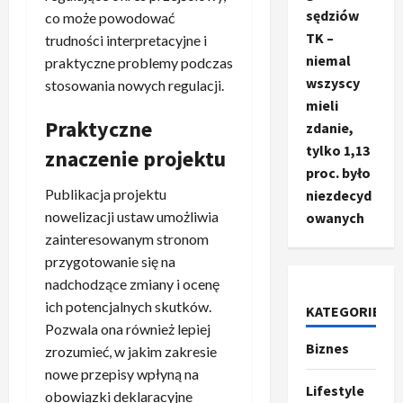
sędziów
co może powodować
TK –
trudności interpretacyjne i
niemal
praktyczne problemy podczas
wszyscy
stosowania nowych regulacji.
mieli
Praktyczne
zdanie,
tylko 1,13
znaczenie projektu
proc. było
Publikacja projektu
niezdecyd
nowelizacji ustaw umożliwia
owanych
zainteresowanym stronom
przygotowanie się na
nadchodzące zmiany i ocenę
Ze świata
ich potencjalnych skutków.
KATEGORIE
T
Pozwala ona również lepiej
r
Biznes
zrozumieć, w jakim zakresie
u
nowe przepisy wpłyną na
m
2
Lifestyle
obowiązki deklaracyjne
p