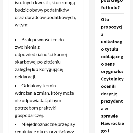
polskiego
istotnych kwestii, które mogą
futbolu?
budzić obawy podatników
oraz doradców podatkowych,
Oto
w tym:
propozycj
a
Brak pewności co do
unikalneg
zwolnienia z
o tytułu
odpowiedzialności karnej
oddająceg
skarbowej po złożeniu
o sens
zaległej lub korygującej
oryginału:
deklaracji.
Czytelnicy
Oddalony termin
ocenili
wdrożenia zmian, który może
decyzję
nie odpowiadać pilnym
prezydent
potrzebom praktyki
a w
gospodarczej.
sprawie
Nawrockie
Niejednoznaczne przepisy
go i
regulujące okres przejściowy,