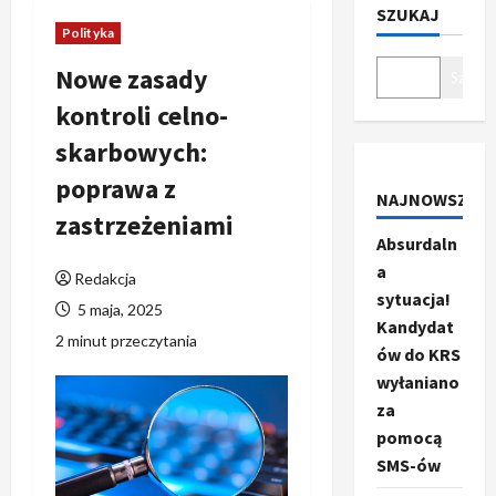
SZUKAJ
Polityka
Nowe zasady
Szukaj
kontroli celno-
skarbowych:
poprawa z
NAJNOWSZE
zastrzeżeniami
Absurdaln
a
Redakcja
sytuacja!
5 maja, 2025
Kandydat
2 minut przeczytania
ów do KRS
wyłaniano
za
pomocą
SMS-ów