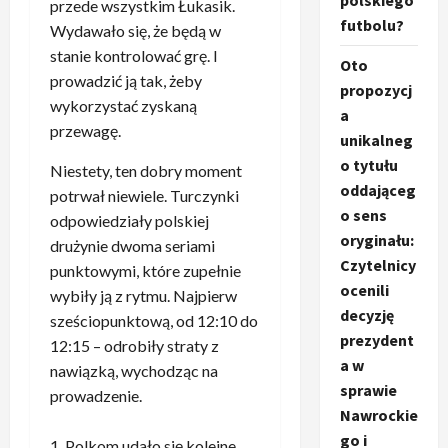
polskiego
przede wszystkim Łukasik.
futbolu?
Wydawało się, że będą w
stanie kontrolować grę. I
Oto
prowadzić ją tak, żeby
propozycj
wykorzystać zyskaną
a
przewagę.
unikalneg
o tytułu
Niestety, ten dobry moment
oddająceg
potrwał niewiele. Turczynki
o sens
odpowiedziały polskiej
oryginału:
drużynie dwoma seriami
Czytelnicy
punktowymi, które zupełnie
ocenili
wybiły ją z rytmu. Najpierw
decyzję
sześciopunktową, od 12:10 do
prezydent
12:15 – odrobiły straty z
a w
nawiązką, wychodząc na
sprawie
prowadzenie.
Nawrockie
go i
Polkom udało się kolejne