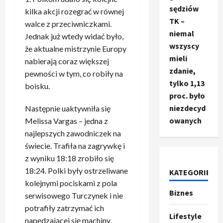
sędziów
kilka akcji rozegrać w równej
TK –
walce z przeciwniczkami.
niemal
Jednak już wtedy widać było,
wszyscy
że aktualne mistrzynie Europy
mieli
nabierają coraz większej
zdanie,
pewności w tym, co robiły na
tylko 1,13
boisku.
proc. było
niezdecyd
Następnie uaktywniła się
owanych
Melissa Vargas – jedna z
Ze świata
najlepszych zawodniczek na
T
świecie. Trafiła na zagrywkę i
r
z wyniku 18:18 zrobiło się
u
m
18:24. Polki były ostrzeliwane
KATEGORIE
2
p
kolejnymi pociskami z pola
Biznes
o
Sport
serwisowego Turczynek i nie
O
g
potrafiły zatrzymać ich
t
ł
Lifestyle
napędzającej się machiny.