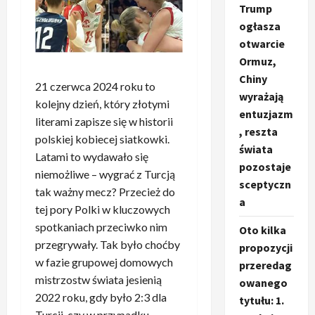
Trump
ogłasza
otwarcie
Ormuz,
Chiny
21 czerwca 2024 roku to
wyrażają
kolejny dzień, który złotymi
entuzjazm
literami zapisze się w historii
, reszta
polskiej kobiecej siatkowki.
świata
Latami to wydawało się
pozostaje
niemożliwe – wygrać z Turcją
sceptyczn
tak ważny mecz? Przecież do
a
tej pory Polki w kluczowych
spotkaniach przeciwko nim
Oto kilka
przegrywały. Tak było choćby
propozycji
w fazie grupowej domowych
przeredag
mistrzostw świata jesienią
owanego
2022 roku, gdy było 2:3 dla
tytułu: 1.
Turcji, czy w przypadku