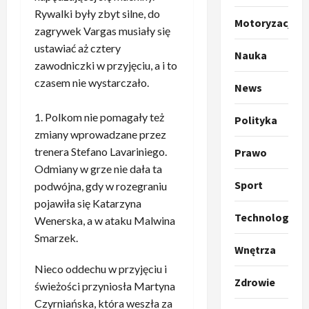
o
a
Rywalki były zbyt silne, do
k
s
3
Motoryzacja
zagrywek Vargas musiały się
i
z
l
Sport
ustawiać aż cztery
a
Nauka
P
k
o
zawodniczki w przyjęciu, a i to
r
a
t
czasem nie wystarczało.
News
a
p
w
w
r
4
a
Polkom nie pomagały też
Polityka
i
o
r
zmiany wprowadzane przez
e
Polityka
p
c
O
trenera Stefano Lavariniego.
Prawo
z
o
i
t
a
z
Odmiany w grze nie dała ta
e
o
p
y
Sport
O
podwójna, gdy w rozegraniu
p
o
5
c
r
pojawiła się Katarzyna
r
m
j
m
Technologia
Wenerska, a w ataku Malwina
o
Polityka
n
i
u
Smarzek.
A
p
i
p
z
Wnętrza
b
o
a
r
,
Nieco oddechu w przyjęciu i
s
z
n
z
C
Zdrowie
u
świeżości przyniosła Martyna
y
1
i
e
h
r
c
Czyrniańska, która weszła za
–
r
i