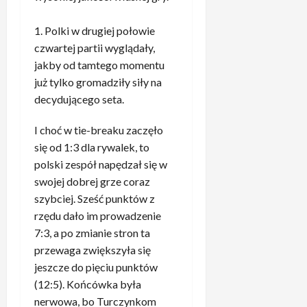
c
z
e
r
e
e
d
c
n
c
z
Polki w drugiej połowie
a
z
e
y
a
czwartej partii wyglądały,
n
u
m
d
c
jakby od tamtego momentu
i
z
.
o
h
e
już tylko gromadziły siły na
B
„
w
o
,
a
T
decydującego seta.
a
w
t
y
o
n
a
y
e
c
I choć w tie-breaku zaczęło
y
n
l
r
h
się od 1:3 dla rywalek, to
c
i
k
n
y
h
polski zespół napędzał się w
e
o
e
b
z
swojej dobrej grze coraz
1
m
a
a
5
szybciej. Sześć punktów z
,
.
ż
kwietnia,
w
rzędu dało im prowadzenie
1
„
a
2026
o
3
7:3, a po zmianie stron ta
T
r
d
p
o
t
przewaga zwiększyła się
n
r
j
”
jeszcze do pięciu punktów
i
o
a
3
(12:5). Końcówka była
k
c
k
.
nerwowa, bo Turczynkom
ó