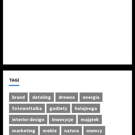
reseller-news.pl
e-bloger.pl
localwire.pl
wzoryikolory.pl
gp7.pl
TAGI
brand
detaling
drewno
energia
fotowoltaika
gadżety
hulajnoga
interior design
inwesycje
majątek
marketing
meble
natura
niemcy