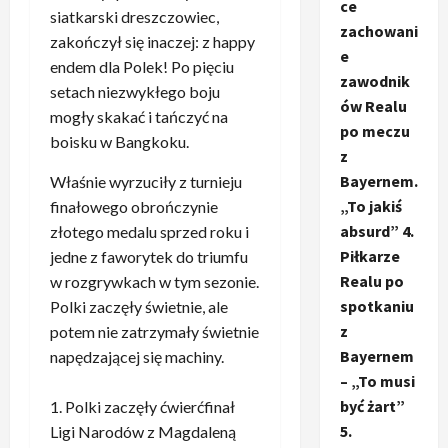
ce
siatkarski dreszczowiec,
zachowani
zakończył się inaczej: z happy
e
endem dla Polek! Po pięciu
zawodnik
setach niezwykłego boju
ów Realu
mogły skakać i tańczyć na
po meczu
boisku w Bangkoku.
z
Bayernem.
Właśnie wyrzuciły z turnieju
„To jakiś
finałowego obrończynie
absurd” 4.
złotego medalu sprzed roku i
Piłkarze
jedne z faworytek do triumfu
Realu po
w rozgrywkach w tym sezonie.
spotkaniu
Polki zaczęły świetnie, ale
z
potem nie zatrzymały świetnie
Bayernem
napędzającej się machiny.
– „To musi
być żart”
Polki zaczęły ćwierćfinał
5.
Ligi Narodów z Magdaleną