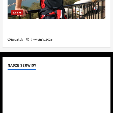
Sport
Prawie zapomniani – czy rozpoznasz dawne
gwiazdy polskiego futbolu?
Redakcja
9 kwietnia, 2026
NASZE SERWISY
199.pl
lux-style.pl
ram.net.pl
foreverframe.pl