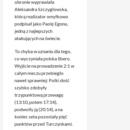
s
c
e
obronie wyprawiała
e
w
z
o
t
e
9
n
Aleksandra Szczygłowska,
p
T
y
d
a
kwietnia,
p
t
r
którą realizator omyłkowo
K
t
n
2026
r
t
a
a
podpisał jako Paolę Egonu,
–
e
i
c
y
w
w
n
l
jedną z najlepszych
ó
i
c
s
d
i
n
s
atakujących na świecie.
u
z
p
o
e
i
ł
z
n
r
p
m
c
s
B
To chyba w uznaniu dla tego,
a
a
o
a
y
i
a
co wyczyniała polska libero.
w
d
l
o
ę
y
i
Wyjście na prowadzenie 2:1 w
16
o
w
c
d
e
kwietnia,
e
całym meczu przebiegło
b
s
e
o
r
2026
N
n
nawet sprawniej: Polki dość
z
n
m
n
a
e
szybko zdobyły
y
i
e
e
w
”
s
l
trzypunktową przewagę
c
m
r
2
c
i
z
(13:10, potem 17:14),
z
o
.
y
d
u
a
podwoiły ją (20:14), a na
c
T
m
e
z
d
koniec seta pozostały pięć
k
a
i
c
B
z
i
punktów przed Turczynkami.
k
e
y
a
i
e