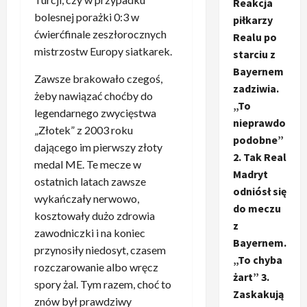
Reakcja
bolesnej porażki 0:3 w
piłkarzy
ćwierćfinale zeszłorocznych
Realu po
mistrzostw Europy siatkarek.
starciu z
Bayernem
Zawsze brakowało czegoś,
zadziwia.
żeby nawiązać choćby do
„To
legendarnego zwycięstwa
nieprawdo
„Złotek” z 2003 roku
podobne”
dającego im pierwszy złoty
2. Tak Real
medal ME. Te mecze w
Madryt
ostatnich latach zawsze
odniósł się
wykańczały nerwowo,
do meczu
kosztowały dużo zdrowia
z
zawodniczki i na koniec
Bayernem.
przynosiły niedosyt, czasem
„To chyba
rozczarowanie albo wręcz
żart” 3.
spory żal. Tym razem, choć to
Zaskakują
znów był prawdziwy