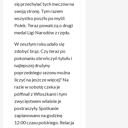
e
się przechylać tych meczów na
a
z
m
l
swoją stronę. Tym razem
a
5
.
u
kwietnia,
w
wszystko poszło po myśli
„
2026
p
o
Polek. Teraz powalczą o drugi
T
o
d
medal Ligi Narodów z rzędu.
o
s
n
j
p
i
W zeszłym roku udało się
a
o
k
zdobyć brąz. Czy teraz po
k
t
ó
pokonaniu obrończyń tytułu i
i
k
w
ś
najlepszej drużyny
a
R
a
poprzedniego sezonu można
n
e
b
liczyć na jeszcze więcej? Na
i
a
s
u
razie w sobotę czeka je
l
u
z
u
półfinał z Włoszkami i tym
r
B
p
zwycięstwem właśnie je
d
a
o
postraszyły. Spotkanie
”
y
m
4
zaplanowano na godzinę
e
e
.
12:00 czasu polskiego. Relacja
r
c
P