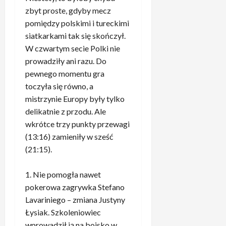
o
e
3
b
s
o
zbyt proste, gdyby mecz
c
N
.
n
z
m
.
pomiędzy polskimi i tureckimi
a
Z
e
y
e
b
w
a
siatkarkami tak się skończył.
”
s
c
y
r
s
2
W czwartym secie Polki nie
c
z
ł
o
k
.
prowadziły ani razu. Do
y
u
o
c
a
T
m
pewnego momentu gra
z
n
k
k
a
i
B
toczyła się równo, a
i
i
u
k
e
a
mistrzynie Europy były tylko
e
e
j
R
l
y
z
delikatnie z przodu. Ale
g
ą
e
i
e
d
o
wkrótce trzy punkty przewagi
c
a
z
r
e
i
e
l
(13:16) zamieniły w sześć
d
n
c
s
z
M
(21:15).
a
e
y
ę
a
a
n
m
d
d
c
d
i
Nie pomogła nawet
.
o
z
h
r
e
„
pokerowa zagrywka Stefano
w
i
o
y
,
T
Lavariniego – zmiana Justyny
a
ó
w
t
t
o
n
w
Łysiak. Szkoleniowiec
a
o
y
c
y
T
n
wprowadził ją na boisko w
d