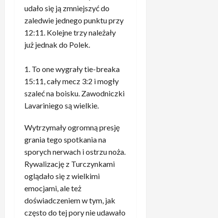
.
i
Z
w
udało się ją zmniejszyć do
b
ś
a
R
zaledwie jednego punktu przy
y
a
s
e
ł
12:11. Kolejne trzy należały
b
k
a
o
s
już jednak do Polek.
a
l
n
u
k
u
i
r
u
To one wygrały tie-breaka
p
e
d
j
15:11, cały mecz 3:2 i mogły
o
z
”
ą
m
szaleć na boisku. Zawodniczki
d
4
c
e
Lavariniego są wielkie.
e
.
e
c
c
P
z
z
Wytrzymały ogromną presję
y
i
a
u
d
grania tego spotkania na
ł
c
z
o
k
sporych nerwach i ostrzu noża.
h
B
w
a
o
Rywalizację z Turczynkami
a
a
r
w
oglądało się z wielkimi
y
n
z
a
emocjami, ale też
e
y
e
n
r
doświadczeniem w tym, jak
c
R
i
n
często do tej pory nie udawało
h
e
e