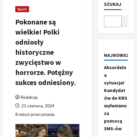
SZUKAJ
Sport
Pokonane są
Szukaj
wielkie! Polki
odniosły
historyczne
NAJNOWSZE
zwycięstwo w
Absurdaln
horrorze. Potężny
a
sukces odniesiony.
sytuacja!
Kandydat
Redakcja
ów do KRS
wyłaniano
21 czerwca, 2024
za
8 minut przeczytania
pomocą
SMS-ów