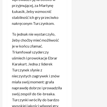
l
h
c
K
i
n
przyjmującej, za Martynę
k
y
h
–
e
i
Łukasik, żeby wzmocnić
o
b
n
z
ó
1
stabilność ich gry przeciwko
a
i
a
5
s
,
ż
nakręconym Turczynkom.
e
kwietnia,
w
ł
1
a
2026
m
o
s
3
r
To jednak nie wystarczyło,
a
d
i
p
t
żeby choćby mieć możliwość
l
n
ę
r
”
w
je w końcu złamać.
i
d
o
3
s
k
Triumfował szyderczy
o
c
.
z
ó
m
uśmiech i prowokacje Ebrar
.
Z
y
w
e
Karakurt. Jedna z liderek
b
a
s
R
c
y
Turczynek słynie z
s
c
e
z
ł
k
nieczystych zagrywek i znów
y
a
u
o
a
miała swój moment: grała
m
l
z
n
k
naprawdę dobrze i prowadziła
i
u
B
i
u
e
p
swój zespół do tie-breaka.
a
e
j
l
o
y
Turczynki wróciły do bardzo
z
ą
i
m
e
wysokiej jakości własnej gry.
d