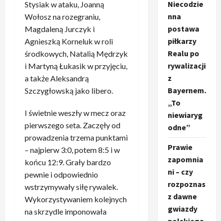
Niecodzie
Stysiak w ataku, Joanną
nna
Wołosz na rozegraniu,
postawa
Magdaleną Jurczyk i
piłkarzy
Agnieszką Korneluk w roli
Realu po
środkowych, Natalią Mędrzyk
rywalizacji
i Martyną Łukasik w przyjęciu,
z
a także Aleksandrą
Bayernem.
Szczygłowską jako libero.
„To
I świetnie weszły w mecz oraz
niewiaryg
pierwszego seta. Zaczęły od
odne”
prowadzenia trzema punktami
Prawie
– najpierw 3:0, potem 8:5 i w
zapomnia
końcu 12:9. Grały bardzo
ni – czy
pewnie i odpowiednio
rozpoznas
wstrzymywały siłę rywalek.
z dawne
Wykorzystywaniem kolejnych
gwiazdy
na skrzydle imponowała