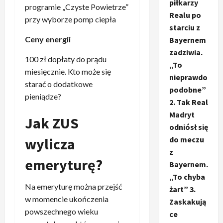
piłkarzy
programie „Czyste Powietrze”
Realu po
przy wyborze pomp ciepła
starciu z
Ceny energii
Bayernem
zadziwia.
100 zł dopłaty do prądu
„To
miesięcznie. Kto może się
nieprawdo
starać o dodatkowe
podobne”
pieniądze?
2. Tak Real
Madryt
Jak ZUS
odniósł się
wylicza
do meczu
z
emeryturę?
Bayernem.
„To chyba
Na emeryturę można przejść
żart” 3.
w momencie ukończenia
Zaskakują
powszechnego wieku
ce