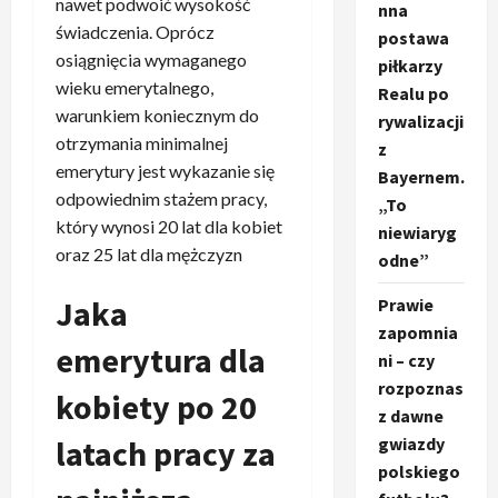
nawet podwoić wysokość
nna
świadczenia. Oprócz
postawa
osiągnięcia wymaganego
piłkarzy
wieku emerytalnego,
Realu po
warunkiem koniecznym do
rywalizacji
otrzymania minimalnej
z
emerytury jest wykazanie się
Bayernem.
odpowiednim stażem pracy,
„To
który wynosi 20 lat dla kobiet
niewiaryg
oraz 25 lat dla mężczyzn
odne”
Jaka
Prawie
zapomnia
emerytura dla
ni – czy
rozpoznas
kobiety po 20
z dawne
latach pracy za
gwiazdy
polskiego