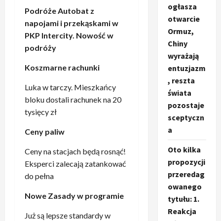
ogłasza
Podróże Autobat z
otwarcie
napojami i przekąskami w
Ormuz,
PKP Intercity. Nowość w
Chiny
podróży
wyrażają
Koszmarne rachunki
entuzjazm
, reszta
Luka w tarczy. Mieszkańcy
świata
bloku dostali rachunek na 20
pozostaje
tysięcy zł
sceptyczn
a
Ceny paliw
Oto kilka
Ceny na stacjach będą rosnąć!
propozycji
Eksperci zalecają zatankować
przeredag
do pełna
owanego
Nowe Zasady w programie
tytułu: 1.
Reakcja
Już są lepsze standardy w