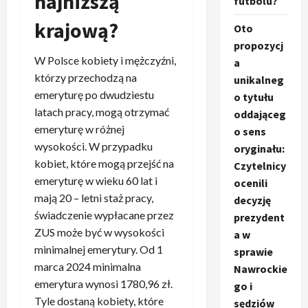
najniższą
futbolu?
krajową?
Oto
propozycj
W Polsce kobiety i mężczyźni,
a
którzy przechodzą na
unikalneg
emeryturę po dwudziestu
o tytułu
latach pracy, mogą otrzymać
oddająceg
emeryturę w różnej
o sens
wysokości. W przypadku
oryginału:
kobiet, które mogą przejść na
Czytelnicy
emeryturę w wieku 60 lat i
ocenili
mają 20 – letni staż pracy,
decyzję
świadczenie wypłacane przez
prezydent
ZUS może być w wysokości
a w
minimalnej emerytury. Od 1
sprawie
marca 2024 minimalna
Nawrockie
emerytura wynosi 1780,96 zł.
go i
Tyle dostaną kobiety, które
sędziów