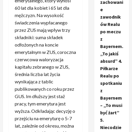
emerytalnego, który wynosi
zachowani
60 lat dla kobiet i 65 lat dla
e
mężczyzn. Na wysokość
zawodnik
świadczenia wypłacanego
ów Realu
przez ZUS mają wpływ trzy
po meczu
składniki: suma składek
z
odłożonych na koncie
Bayernem.
emerytalnym w ZUS, coroczna
„To jakiś
czerwcowa waloryzacja
absurd” 4.
kapitału zebranego w ZUS,
Piłkarze
średnia liczba lat życia
Realu po
wynikająca z tablic
spotkaniu
publikowanych co roku przez
z
GUS. Im dłuższy jest staż
Bayernem
pracy, tym emerytura jest
– „To musi
wyższa. Odkładając decyzję o
być żart”
przejściu na emeryturę o 5-7
5.
lat, zależnie od okresu, można
Niecodzie