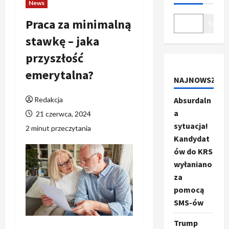
News
Praca za minimalną
Szukaj
stawkę – jaka
przyszłość
emerytalna?
NAJNOWSZE
Redakcja
Absurdaln
a
21 czerwca, 2024
sytuacja!
2 minut przeczytania
Kandydat
ów do KRS
wyłaniano
za
pomocą
SMS-ów
Trump