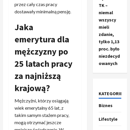
przez cały czas pracy
TK –
dostawały minimalną pensję.
niemal
wszyscy
Jaka
mieli
zdanie,
emerytura dla
tylko 1,13
mężczyzny po
proc. było
niezdecyd
25 latach pracy
owanych
za najniższą
krajową?
KATEGORIE
Mężczyźni, którzy osiągają
Biznes
Ze świata
wiek emerytalny 65 lat, z
T
takim samym stażem pracy,
r
Lifestyle
mogą otrzymać jeszcze
u
mniejsze świadczenie. W