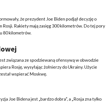
rmowały, że prezydent Joe Biden podjął decyzję o
Rosji. Rakiety mają zasięg 300 kilometrów. Do tej pory
u 80 kilometrów.
dowej
 jest związana ze spodziewaną ofensywą w obwodzie
piera Rosję, wysyłając żołnierzy do Ukrainy. Użycie
zestał wspierać Moskwę.
a Joe Bidena jest „bardzo dobra”, a „Rosja zna tylko