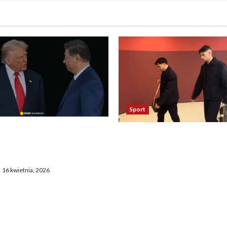
Sport
asza otwarcie Ormuz,
Oto kilka propozycji
żają entuzjazm, reszta
przeredagowanego tytułu:
ostaje sceptyczna
Reakcja piłkarzy Realu po 
16 kwietnia, 2026
Bayernem zadziwia. „To
nieprawdopodobne” 2. Ta
Madryt odniósł się do mec
Bayernem. „To chyba żart”
Zaskakujące zachowanie