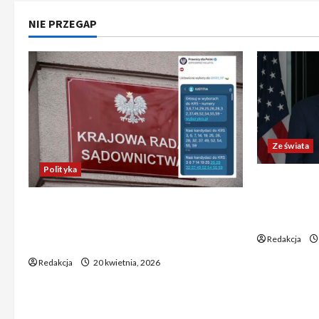
NIE PRZEGAP
Ze świata
Polityka
Trump ogł
Chiny wyra
Absurdalna sytuacja! Kandydatów
świata poz
do KRS wyłaniano za pomocą SMS-
Redakcja
ów
Redakcja
20 kwietnia, 2026