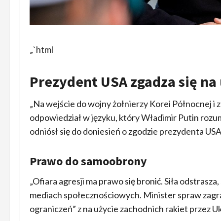
„`html
Prezydent USA zgadza się na
„Na wejście do wojny żołnierzy Korei Północnej i
odpowiedział w języku, który Władimir Putin rozumi
odniósł się do doniesień o zgodzie prezydenta US
Prawo do samoobrony
„Ofiara agresji ma prawo się bronić. Siła odstrasz
mediach społecznościowych. Minister spraw zagran
ograniczeń” z na użycie zachodnich rakiet przez Uk