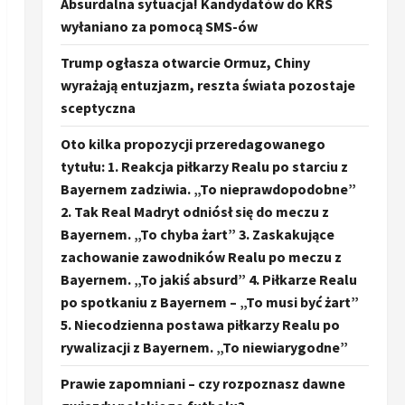
Absurdalna sytuacja! Kandydatów do KRS
wyłaniano za pomocą SMS-ów
Trump ogłasza otwarcie Ormuz, Chiny
wyrażają entuzjazm, reszta świata pozostaje
sceptyczna
Oto kilka propozycji przeredagowanego
tytułu: 1. Reakcja piłkarzy Realu po starciu z
Bayernem zadziwia. „To nieprawdopodobne”
2. Tak Real Madryt odniósł się do meczu z
Bayernem. „To chyba żart” 3. Zaskakujące
zachowanie zawodników Realu po meczu z
Bayernem. „To jakiś absurd” 4. Piłkarze Realu
po spotkaniu z Bayernem – „To musi być żart”
5. Niecodzienna postawa piłkarzy Realu po
rywalizacji z Bayernem. „To niewiarygodne”
Prawie zapomniani – czy rozpoznasz dawne