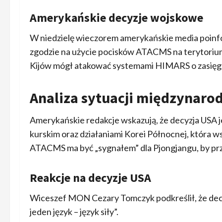
Amerykańskie decyzje wojskowe
W niedzielę wieczorem amerykańskie media poinfo
zgodzie na użycie pocisków ATACMS na terytorium 
Kijów mógł atakować systemami HIMARS o zasięg
Analiza sytuacji międzynaro
Amerykańskie redakcje wskazują, że decyzja USA
kurskim oraz działaniami Korei Północnej, która ws
ATACMS ma być „sygnałem” dla Pjongjangu, by pr
Reakcje na decyzje USA
Wiceszef MON Cezary Tomczyk podkreślił, że decyzj
jeden język – język siły”.