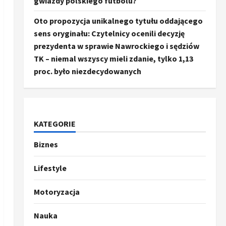
gwiazdy polskiego futbolu?
Oto propozycja unikalnego tytułu oddającego
sens oryginału: Czytelnicy ocenili decyzję
prezydenta w sprawie Nawrockiego i sędziów
TK – niemal wszyscy mieli zdanie, tylko 1,13
proc. było niezdecydowanych
KATEGORIE
Biznes
Ze świata
Trump ogłasza otwarcie
Ormuz, Chiny wyrażają
Lifestyle
entuzjazm, reszta świata
pozostaje sceptyczna
2
Motoryzacja
16 kwietnia, 2026
Sport
Nauka
Oto kilka propozycji