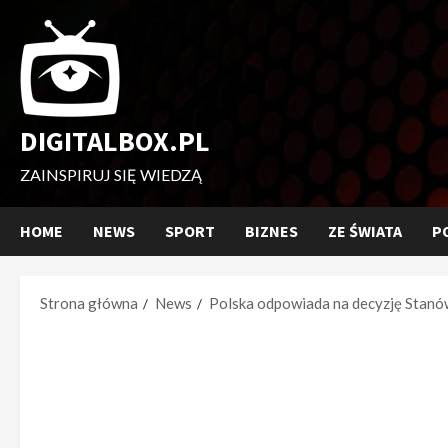
Przejdź
do
treści
DIGITALBOX.PL
ZAINSPIRUJ SIĘ WIEDZĄ
HOME
NEWS
SPORT
BIZNES
ZE ŚWIATA
P
Strona główna
News
Polska odpowiada na decyzję Stan