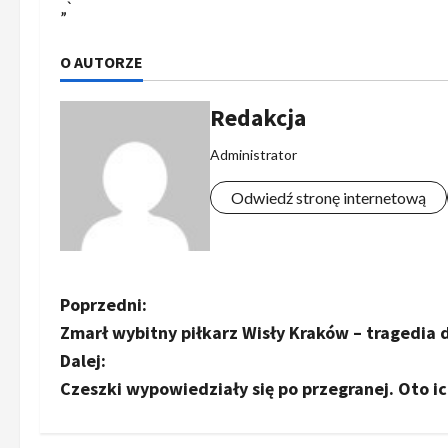
„`
O AUTORZE
Redakcja
Administrator
Odwiedź stronę internetową
Z
Poprzedni:
Zmarł wybitny piłkarz Wisły Kraków – tragedia 
o
Dalej:
b
Czeszki wypowiedziały się po przegranej. Oto ic
a