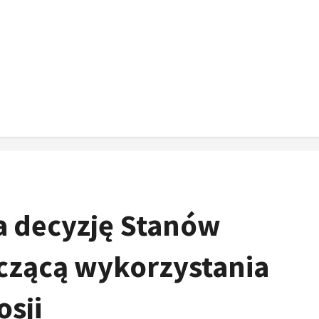
a decyzję Stanów
czącą wykorzystania
sji