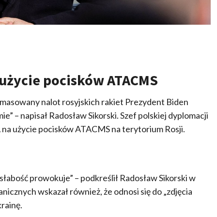
 użycie pocisków ATACMS
 zmasowany nalot rosyjskich rakiet Prezydent Biden
e” – napisał Radosław Sikorski. Szef polskiej dyplomacji
A na użycie pocisków ATACMS na terytorium Rosji.
a, słabość prowokuje” – podkreślił Radosław Sikorski w
icznych wskazał również, że odnosi się do „zdjęcia
rainę.