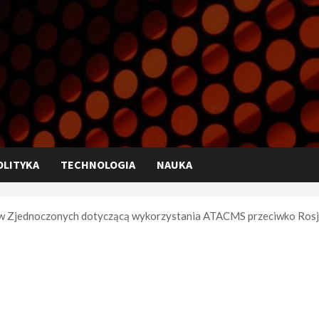
OLITYKA
TECHNOLOGIA
NAUKA
ów Zjednoczonych dotyczącą wykorzystania ATACMS przeciwko Rosj