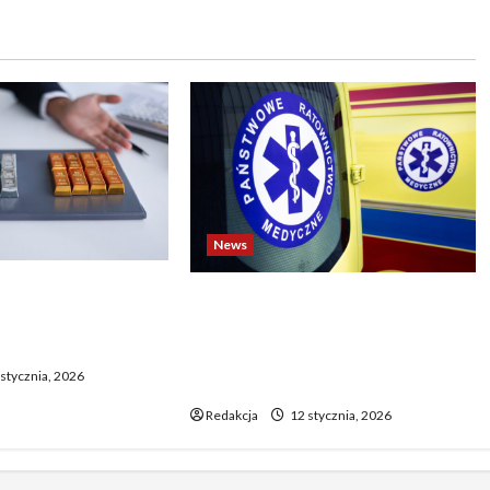
News
o biją rekordy —
Dramatyczne wydarzenia na
wy wzrost pcha
weselu w Tarnobrzegu – 56-
 górę
latek stracił życie podczas
stycznia, 2026
uroczystości
Redakcja
12 stycznia, 2026