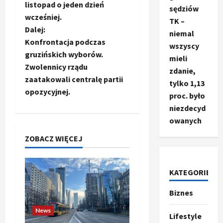
b
listopad o jeden dzień
sędziów
a
wcześniej.
TK –
Dalej:
niemal
c
Konfrontacja podczas
wszyscy
gruzińskich wyborów.
mieli
z
Zwolennicy rządu
zdanie,
zaatakowali centralę partii
w
tylko 1,13
opozycyjnej.
proc. było
p
niezdecyd
owanych
i
ZOBACZ WIĘCEJ
s
y
KATEGORIE
Biznes
Ze świata
T
News
r
Lifestyle