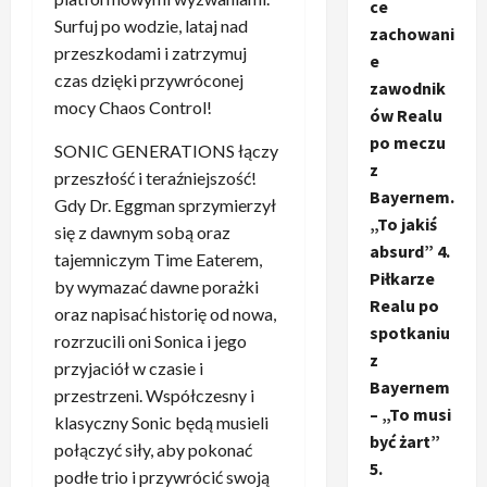
ce
Surfuj po wodzie, lataj nad
zachowani
przeszkodami i zatrzymuj
e
czas dzięki przywróconej
zawodnik
mocy Chaos Control!
ów Realu
po meczu
SONIC GENERATIONS łączy
z
przeszłość i teraźniejszość!
Bayernem.
Gdy Dr. Eggman sprzymierzył
„To jakiś
się z dawnym sobą oraz
absurd” 4.
tajemniczym Time Eaterem,
Piłkarze
by wymazać dawne porażki
Realu po
oraz napisać historię od nowa,
spotkaniu
rozrzucili oni Sonica i jego
z
przyjaciół w czasie i
Bayernem
przestrzeni. Współczesny i
– „To musi
klasyczny Sonic będą musieli
być żart”
połączyć siły, aby pokonać
5.
podłe trio i przywrócić swoją