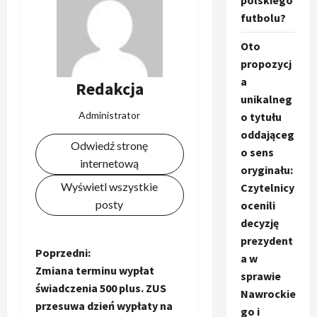
polskiego
futbolu?
Oto
propozycj
a
Redakcja
unikalneg
Administrator
o tytułu
oddająceg
Odwiedź stronę
o sens
internetową
oryginału:
Wyświetl wszystkie
Czytelnicy
posty
ocenili
decyzję
prezydent
Z
Poprzedni:
a w
Zmiana terminu wypłat
sprawie
o
świadczenia 500 plus. ZUS
Nawrockie
przesuwa dzień wypłaty na
go i