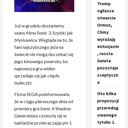
Trump
ogłasza
otwarcie
Ormuz,
Już w grudniu dostaniemy
Chiny
seans filmu Sonic 3. Szybki jak
wyrażają
błyskawica. Wygląda na to, że
entuzjazm
fani najszybszego jeża na
, reszta
świecie nie mogą doczekać się
świata
jego kinowego powrotu, bo
pozostaje
najnowsza gra wideo
sceptyczn
sprzedaje się jak ciepłe
a
bułeczki.
Oto kilka
Firma SEGA poinformowała,
propozycji
że w ciągu pierwszego dnia od
przeredag
premiery gra Sonic X Shadow
owanego
Generations rozeszła się w
tytułu: 1.
nakładzie przekraczającym 1