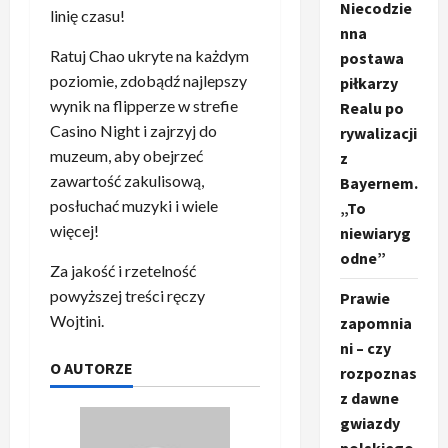
Niecodzie
linię czasu!
nna
Ratuj Chao ukryte na każdym
postawa
poziomie, zdobądź najlepszy
piłkarzy
wynik na flipperze w strefie
Realu po
Casino Night i zajrzyj do
rywalizacji
muzeum, aby obejrzeć
z
zawartość zakulisową,
Bayernem.
posłuchać muzyki i wiele
„To
więcej!
niewiaryg
odne”
Za jakość i rzetelność
powyższej treści ręczy
Prawie
Wojtini.
zapomnia
ni – czy
O AUTORZE
rozpoznas
z dawne
gwiazdy