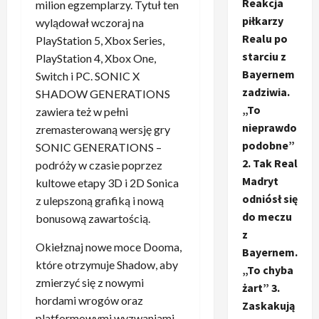
Reakcja
milion egzemplarzy. Tytuł ten
piłkarzy
wylądował wczoraj na
Realu po
PlayStation 5, Xbox Series,
starciu z
PlayStation 4, Xbox One,
Bayernem
Switch i PC. SONIC X
zadziwia.
SHADOW GENERATIONS
„To
zawiera też w pełni
nieprawdo
zremasterowaną wersję gry
podobne”
SONIC GENERATIONS –
2. Tak Real
podróży w czasie poprzez
Madryt
kultowe etapy 3D i 2D Sonica
odniósł się
z ulepszoną grafiką i nową
do meczu
bonusową zawartością.
z
Okiełznaj nowe moce Dooma,
Bayernem.
które otrzymuje Shadow, aby
„To chyba
zmierzyć się z nowymi
żart” 3.
hordami wrogów oraz
Zaskakują
platformowymi wyzwaniami.