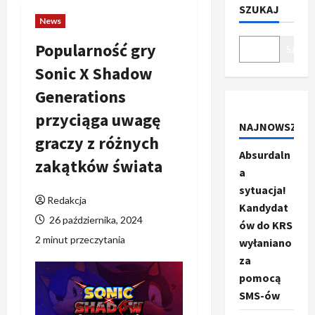
SZUKAJ
News
Popularność gry
Szukaj
Sonic X Shadow
Generations
przyciąga uwagę
NAJNOWSZE
graczy z różnych
Absurdaln
zakątków świata
a
sytuacja!
Redakcja
Kandydat
26 października, 2024
ów do KRS
2 minut przeczytania
wyłaniano
za
pomocą
SMS-ów