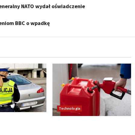
 generalny NATO wydał oświadczenie
żeniom BBC o wpadkę
Technologia
y zaskoczą
Ceny paliw zaskoczą
 punktami karnymi
kierowców. Nowe zmiany na