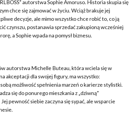
#GIRLBOSS” autorstwa Sophie Amoruso. Historia skupia się
czym chce się zajmować w życiu. Wciąż brakuje jej
pliwe decyzje, ale mimo wszystko chce robić to, co ją
płacić czynszu, postanawia sprzedać zakupioną wcześniej
furorę, a Sophie wpada na pomysł biznesu.
ów autorstwa Michelle Buteau, która wciela się w
 akceptacji dla swojej figury, ma wszystko:
sobą możliwość spełnienia marzeń o karierze stylistki.
adza się do ponurego mieszkania z „dziwną”
Jej pewność siebie zaczyna się sypać, ale wsparcie
nesie.