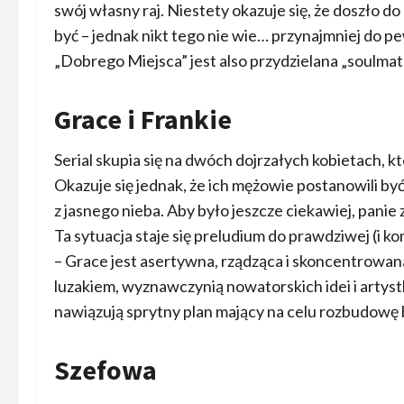
swój własny raj. Niestety okazuje się, że doszło 
być – jednak nikt tego nie wie… przynajmniej 
„Dobrego Miejsca” jest also przydzielana „soulmat
Grace i Frankie
Serial skupia się na dwóch dojrzałych kobietach, kt
Okazuje się jednak, że ich mężowie postanowili by
z jasnego nieba. Aby było jeszcze ciekawiej, pan
Ta sytuacja staje się preludium do prawdziwej (i 
– Grace jest asertywna, rządząca i skoncentrowana
luzakiem, wyznawczynią nowatorskich idei i artyst
nawiązują sprytny plan mający na celu rozbudowę b
Szefowa