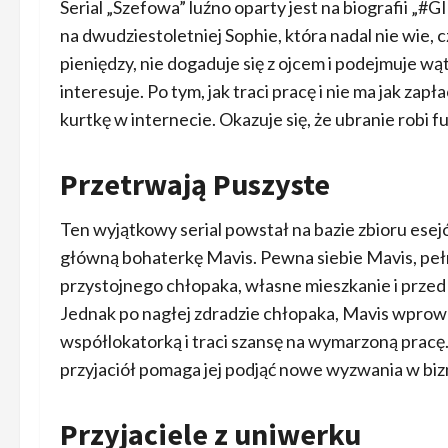
Serial „Szefowa” luźno oparty jest na biografii „
na dwudziestoletniej Sophie, która nadal nie wie, 
pieniędzy, nie dogaduje się z ojcem i podejmuje wąt
interesuje. Po tym, jak traci pracę i nie ma jak za
kurtkę w internecie. Okazuje się, że ubranie robi 
Przetrwają Puszyste
Ten wyjątkowy serial powstał na bazie zbioru esej
główną bohaterkę Mavis. Pewna siebie Mavis, pełna
przystojnego chłopaka, własne mieszkanie i przed 
Jednak po nagłej zdradzie chłopaka, Mavis wprow
współlokatorką i traci szansę na wymarzoną pracę. 
przyjaciół pomaga jej podjąć nowe wyzwania w biz
Przyjaciele z uniwerku