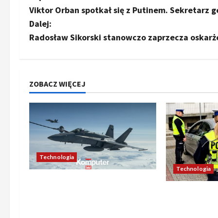
Viktor Orban spotkał się z Putinem. Sekretarz
o
Dalej:
b
Radosław Sikorski stanowczo zaprzecza oskar
a
c
ZOBACZ WIĘCEJ
z
w
p
Technologia
i
Technologia
s
Oto kilka propozycji
Nowe przepis
przeredagowanego tytułu,
y
kierowców z
zachowujących sens i