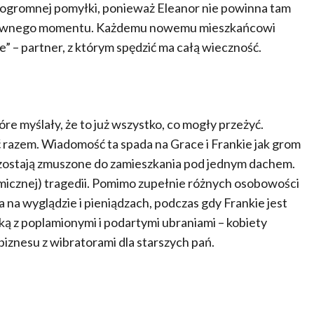
do ogromnej pomyłki, ponieważ Eleanor nie powinna tam
do pewnego momentu. Każdemu nowemu mieszkańcowi
e” – partner, z którym spędzić ma całą wieczność.
óre myślały, że to już wszystko, co mogły przeżyć.
ć razem. Wiadomość ta spada na Grace i Frankie jak grom
ie zostają zmuszone do zamieszkania pod jednym dachem.
komicznej) tragedii. Pomimo zupełnie różnych osobowości
 na wyglądzie i pieniądzach, podczas gdy Frankie jest
ką z poplamionymi i podartymi ubraniami – kobiety
iznesu z wibratorami dla starszych pań.