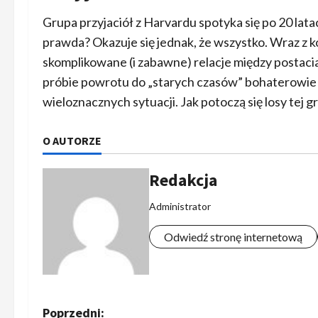
Grupa przyjaciół z Harvardu spotyka się po 20 lata
prawda? Okazuje się jednak, że wszystko. Wraz z k
skomplikowane (i zabawne) relacje między postacia
próbie powrotu do „starych czasów” bohaterowie m
wieloznacznych sytuacji. Jak potoczą się losy tej g
O AUTORZE
Redakcja
Administrator
Odwiedź stronę internetową
Z
Poprzedni: