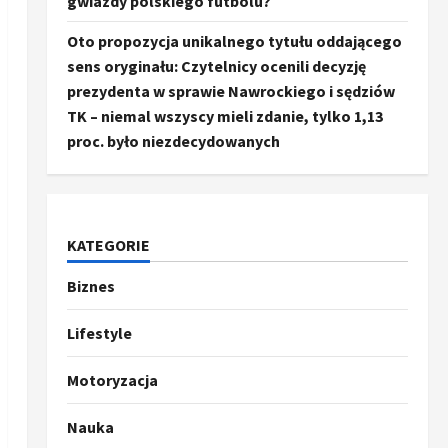
gwiazdy polskiego futbolu?
Oto propozycja unikalnego tytułu oddającego
sens oryginału: Czytelnicy ocenili decyzję
prezydenta w sprawie Nawrockiego i sędziów
TK – niemal wszyscy mieli zdanie, tylko 1,13
proc. było niezdecydowanych
KATEGORIE
Biznes
Ze świata
Trump ogłasza otwarcie
Ormuz, Chiny wyrażają
Lifestyle
entuzjazm, reszta świata
pozostaje sceptyczna
2
Motoryzacja
16 kwietnia, 2026
Sport
Nauka
Oto kilka propozycji