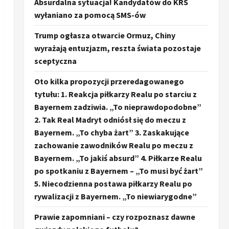
Absurdalna sytuacja! Kandydatów do KRS
wyłaniano za pomocą SMS-ów
Trump ogłasza otwarcie Ormuz, Chiny
wyrażają entuzjazm, reszta świata pozostaje
sceptyczna
Oto kilka propozycji przeredagowanego
tytułu: 1. Reakcja piłkarzy Realu po starciu z
Bayernem zadziwia. „To nieprawdopodobne”
2. Tak Real Madryt odniósł się do meczu z
Bayernem. „To chyba żart” 3. Zaskakujące
zachowanie zawodników Realu po meczu z
Bayernem. „To jakiś absurd” 4. Piłkarze Realu
po spotkaniu z Bayernem – „To musi być żart”
5. Niecodzienna postawa piłkarzy Realu po
rywalizacji z Bayernem. „To niewiarygodne”
Prawie zapomniani – czy rozpoznasz dawne