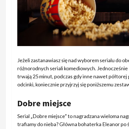
Jeżeli zastanawiasz się nad wyborem serialu do ob
różnorodnych seriali komediowych. Jednocześnie p
trwają 25 minut, podczas gdy inne nawet półtorej g
odcinki, koniecznie przyjrzyj się poniższemu zesta
Dobre miejsce
Serial „Dobre miejsce” to nagradzana wieloma nag
trafiamy do nieba? Główna bohaterka Eleanor po śm