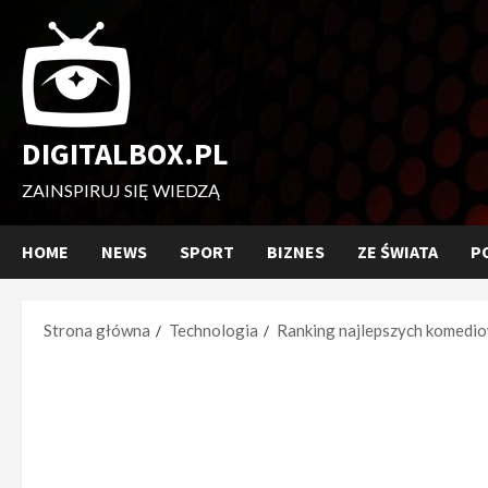
Przejdź
do
treści
DIGITALBOX.PL
ZAINSPIRUJ SIĘ WIEDZĄ
HOME
NEWS
SPORT
BIZNES
ZE ŚWIATA
P
Strona główna
Technologia
Ranking najlepszych komediowy