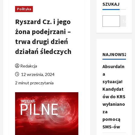
SZUKAJ
Polityka
Ryszard Cz. i jego
Szukaj
żona podejrzani –
trwa drugi dzień
działań śledczych
NAJNOWSZE
Redakcja
Absurdaln
a
12 września, 2024
sytuacja!
2 minut przeczytania
Kandydat
ów do KRS
wyłaniano
za
pomocą
SMS-ów