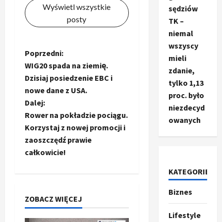
Wyświetl wszystkie
sędziów
posty
TK –
niemal
wszyscy
Z
Poprzedni:
mieli
WIG20 spada na ziemię.
zdanie,
o
Dzisiaj posiedzenie EBC i
tylko 1,13
nowe dane z USA.
b
proc. było
Dalej:
niezdecyd
a
Rower na pokładzie pociągu.
owanych
Korzystaj z nowej promocji i
c
zaoszczędź prawie
całkowicie!
z
KATEGORIE
w
Biznes
Ze świata
p
ZOBACZ WIĘCEJ
T
r
Lifestyle