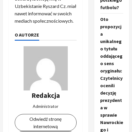
polskiego
Uzbekistanie Ryszard Cz. miał
futbolu?
nawet informować w swoich
Oto
mediach społecznościowych.
propozycj
a
O AUTORZE
unikalneg
o tytułu
oddająceg
o sens
oryginału:
Czytelnicy
ocenili
decyzję
Redakcja
prezydent
Administrator
a w
sprawie
Odwiedź stronę
Nawrockie
internetową
go i