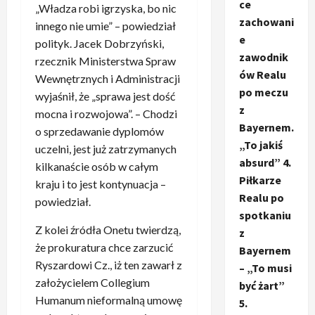
ce
„Władza robi igrzyska, bo nic
zachowani
innego nie umie” – powiedział
e
polityk. Jacek Dobrzyński,
zawodnik
rzecznik Ministerstwa Spraw
ów Realu
Wewnętrznych i Administracji
po meczu
wyjaśnił, że „sprawa jest dość
z
mocna i rozwojowa”. – Chodzi
Bayernem.
o sprzedawanie dyplomów
„To jakiś
uczelni, jest już zatrzymanych
absurd” 4.
kilkanaście osób w całym
Piłkarze
kraju i to jest kontynuacja –
Realu po
powiedział.
spotkaniu
Z kolei źródła Onetu twierdzą,
z
że prokuratura chce zarzucić
Bayernem
Ryszardowi Cz., iż ten zawarł z
– „To musi
założycielem Collegium
być żart”
Humanum nieformalną umowę
5.