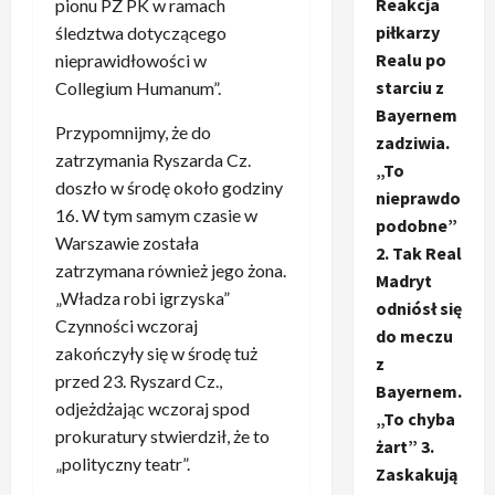
Reakcja
pionu PZ PK w ramach
piłkarzy
śledztwa dotyczącego
Realu po
nieprawidłowości w
starciu z
Collegium Humanum”.
Bayernem
Przypomnijmy, że do
zadziwia.
zatrzymania Ryszarda Cz.
„To
doszło w środę około godziny
nieprawdo
16. W tym samym czasie w
podobne”
Warszawie została
2. Tak Real
zatrzymana również jego żona.
Madryt
„Władza robi igrzyska”
odniósł się
Czynności wczoraj
do meczu
zakończyły się w środę tuż
z
przed 23. Ryszard Cz.,
Bayernem.
odjeżdżając wczoraj spod
„To chyba
prokuratury stwierdził, że to
żart” 3.
„polityczny teatr”.
Zaskakują