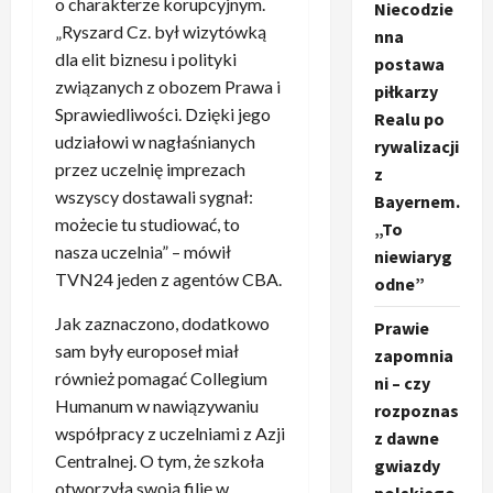
o charakterze korupcyjnym.
Niecodzie
„Ryszard Cz. był wizytówką
nna
dla elit biznesu i polityki
postawa
związanych z obozem Prawa i
piłkarzy
Sprawiedliwości. Dzięki jego
Realu po
udziałowi w nagłaśnianych
rywalizacji
przez uczelnię imprezach
z
wszyscy dostawali sygnał:
Bayernem.
możecie tu studiować, to
„To
nasza uczelnia” – mówił
niewiaryg
TVN24 jeden z agentów CBA.
odne”
Jak zaznaczono, dodatkowo
Prawie
sam były europoseł miał
zapomnia
również pomagać Collegium
ni – czy
Humanum w nawiązywaniu
rozpoznas
współpracy z uczelniami z Azji
z dawne
Centralnej. O tym, że szkoła
gwiazdy
otworzyła swoją filię w