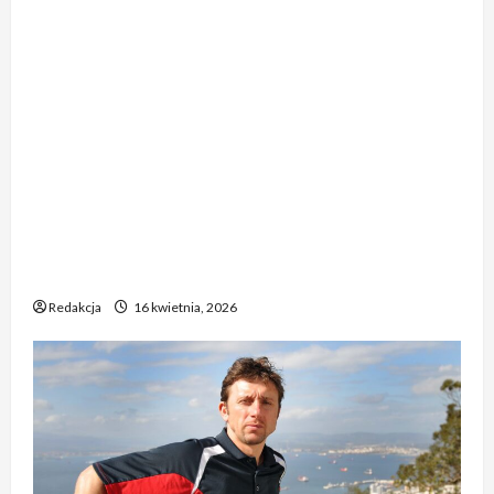
Oto kilka propozycji przeredagowanego tytułu:
1. Reakcja piłkarzy Realu po starciu z Bayernem
zadziwia. „To nieprawdopodobne” 2. Tak Real
Madryt odniósł się do meczu z Bayernem. „To
chyba żart” 3. Zaskakujące zachowanie
zawodników Realu po meczu z Bayernem. „To
jakiś absurd” 4. Piłkarze Realu po spotkaniu z
Bayernem – „To musi być żart” 5. Niecodzienna
postawa piłkarzy Realu po rywalizacji z
Bayernem. „To niewiarygodne”
Redakcja
16 kwietnia, 2026