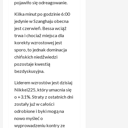
o
e
3
b
pojawiło się odreagowanie.
s
o
c
N
.
n
z
m
.
a
Kilka minut po godzinie 6:00
Z
e
y
e
b
w
a
”
jedynie w Szanghaju obecna
s
c
y
r
s
2
jest czerwień. Bessa wciąż
c
z
ł
o
k
.
y
trwa i chociaż miejsca dla
u
o
c
a
T
m
korekty wzrostowej jest
z
n
k
k
a
i
B
sporo, to jednak dominacja
i
i
u
k
e
a
chińskich niedźwiedzi
e
e
j
R
l
y
z
g
pozostaje kwestią
ą
e
i
e
d
o
c
bezdyskusyjna.
a
z
r
e
i
e
l
d
n
c
Liderem wzrostów jest dzisiaj
s
z
M
a
e
y
ę
a
Nikkei225, który umacnia się
a
n
m
d
d
c
d
o +3.1%. Straty z ostatnich dni
i
.
o
z
h
r
zostały już w całości
e
„
w
i
o
y
,
odrobione i byki mogą na
T
a
ó
w
t
t
o
nowo myśleć o
n
w
a
o
y
c
wyprowadzeniu kontry ze
y
T
n
d