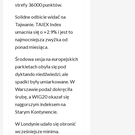
l
h
c
strefy 36000 punktów.
K
i
n
k
y
h
–
e
i
o
b
Solidne odbicie widać na
n
z
ó
1
a
Tajwanie. TAIEX Index
i
a
5
s
,
ż
e
umacnia się o +2.9% i jest to
kwietnia,
w
ł
1
a
2026
m
o
najmocniejsza zwyżka od
s
3
r
a
d
i
ponad miesiąca.
p
t
l
n
ę
r
”
w
i
Środowa sesja na europejskich
d
o
3
s
k
o
parkietach obyła się pod
c
.
z
ó
m
dyktando niedźwiedzi, ale
.
Z
y
w
e
b
spadki były umiarkowane. W
a
s
R
c
y
s
Warszawie podaż dokręciła
c
e
z
ł
k
śrubę, a WIG20 okazał się
y
a
u
o
a
najgorszym indeksem na
m
l
z
n
k
i
Starym Kontynencie.
u
B
i
u
e
p
a
e
j
W Londynie udało się obronić
l
o
y
z
ą
i
wcześniejsze minima.
m
e
d