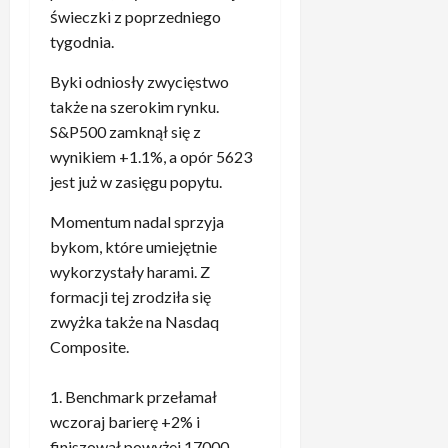
e
świeczki z poprzedniego
a
z
m
l
a
tygodnia.
5
.
u
kwietnia,
w
„
Byki odniosły zwycięstwo
2026
p
o
T
o
także na szerokim rynku.
d
o
s
n
S&P500 zamknął się z
j
p
i
wynikiem +1.1%, a opór 5623
a
o
k
jest już w zasięgu popytu.
k
t
ó
i
k
w
Momentum nadal sprzyja
ś
a
R
bykom, które umiejętnie
a
n
e
b
wykorzystały harami. Z
i
a
s
formacji tej zrodziła się
u
l
u
zwyżka także na Nasdaq
z
u
r
Composite.
B
p
d
a
o
”
y
m
Benchmark przełamał
4
e
e
wczoraj barierę +2% i
.
r
c
finiszował powyżej 17000
P