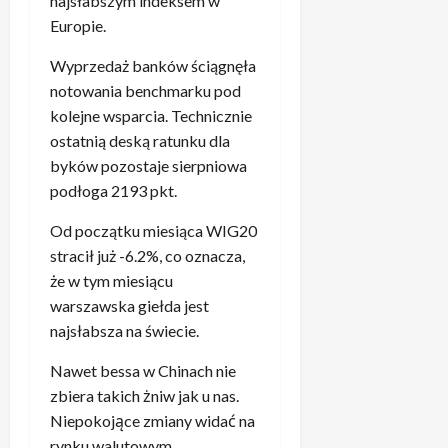
najsłabszym indeksem w
.
a
n
N
b
Europie.
i
i
s
u
Wyprzedaż banków ściągnęła
e
u
z
c
notowania benchmarku pod
r
B
o
d
kolejne wsparcia. Technicznie
a
d
”
ostatnią deską ratunku dla
y
z
4
byków pozostaje sierpniowa
e
i
.
r
podłoga 2193 pkt.
e
P
n
n
i
Od początku miesiąca WIG20
e
n
ł
m
stracił już -6.2%, co oznacza,
a
k
–
że w tym miesiącu
p
a
„
warszawska giełda jest
o
r
T
najsłabsza na świecie.
s
z
o
t
e
m
Nawet bessa w Chinach nie
a
R
u
zbiera takich żniw jak u nas.
w
e
s
a
Niepokojące zmiany widać na
a
i
p
l
rynku walutowym.