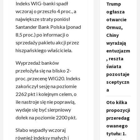
Indeks WIG-banki spadł
Trump
wczoraj o przeszło 4 proc., a
ogłasza
największe straty poniósł
otwarcie
Santander Bank Polska (ponad
Ormuz,
8,5 proc.) po informacji o
Chiny
sprzedaży pakietu akcji przez
wyrażają
hiszpańskiego właściciela.
entuzjazm
, reszta
Wyprzedaż banków
świata
przełożyła się na blisko 2-
pozostaje
proc. przecenę WIG20. Indeks
sceptyczn
zakończył sesję na poziomie
a
2262 pkt i kolejnym celem, o
ile nastroje się nie poprawią,
Oto kilka
wydaje się być sierpniowy
propozycji
dołek na poziomie 2200 pkt.
przeredag
owanego
Słabo wypadły wczoraj
tytułu: 1.
również indeksy małych i