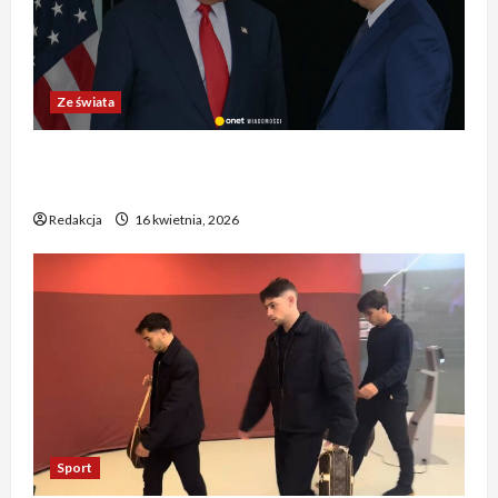
Ze świata
Trump ogłasza otwarcie Ormuz, Chiny wyrażają
entuzjazm, reszta świata pozostaje sceptyczna
Redakcja
16 kwietnia, 2026
Sport