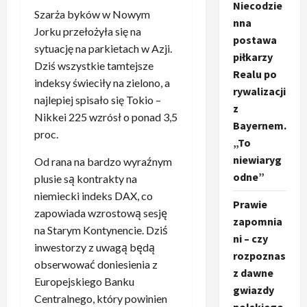
Niecodzie
Szarża byków w Nowym
nna
Jorku przełożyła się na
postawa
sytuację na parkietach w Azji.
piłkarzy
Dziś wszystkie tamtejsze
Realu po
indeksy świeciły na zielono, a
rywalizacji
najlepiej spisało się Tokio –
z
Nikkei 225 wzrósł o ponad 3,5
Bayernem.
proc.
„To
niewiaryg
Od rana na bardzo wyraźnym
odne”
plusie są kontrakty na
niemiecki indeks DAX, co
Prawie
zapowiada wzrostową sesję
zapomnia
na Starym Kontynencie. Dziś
ni – czy
inwestorzy z uwagą będą
rozpoznas
obserwować doniesienia z
z dawne
Europejskiego Banku
gwiazdy
Centralnego, który powinien