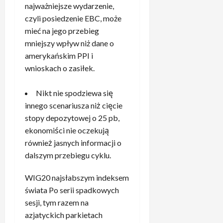
R
l
z
najważniejsze wydarzenie,
y
w
g
e
i
j
e
czyli posiedzenie EBC, może
i
o
a
z
ę
r
a
mieć na jego przebieg
i
l
d
p
n
.
mniejszy wpływ niż dane o
s
M
a
r
e
„
ę
amerykańskim PPI i
a
n
e
m
T
d
d
wnioskach o zasiłek.
i
z
.
o
z
r
e
y
„
n
i
y
,
Nikt nie spodziewa się
d
T
i
ó
t
t
e
o
innego scenariusza niż cięcie
e
w
o
y
n
c
p
stopy depozytowej o 25 pb,
T
d
l
t
h
r
ekonomiści nie oczekują
K
n
k
a
y
a
–
również jasnych informacji o
i
o
w
b
w
n
ó
dalszym przebiegu cyklu.
1
s
a
d
i
s
,
p
ż
o
e
ł
WIG20 najsłabszym indeksem
1
r
a
p
m
s
świata Po serii spadkowych
3
a
r
o
a
i
p
sesji, tym razem na
w
t
d
l
ę
r
i
”
azjatyckich parkietach
o
w
d