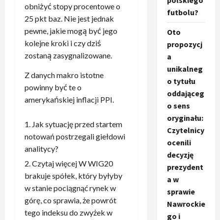
polskiego
obniżyć stopy procentowe o
futbolu?
25 pkt baz. Nie jest jednak
pewne, jakie mogą być jego
Oto
kolejne kroki i czy dziś
propozycj
zostaną zasygnalizowane.
a
unikalneg
Z danych makro istotne
o tytułu
powinny być te o
oddająceg
amerykańskiej inflacji PPI.
o sens
oryginału:
Jak sytuację przed startem
Czytelnicy
notowań postrzegali giełdowi
ocenili
analitycy?
decyzję
Czytaj więcej W WIG20
prezydent
brakuje spółek, który byłyby
a w
w stanie pociągnąć rynek w
sprawie
górę, co sprawia, że powrót
Nawrockie
tego indeksu do zwyżek w
go i