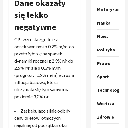
Dane okazały
o
a
k
s
3
Motoryzacja
się lekko
i
z
l
Sport
a
Nauka
negatywne
P
k
o
r
a
t
News
a
p
w
CPI wzrosła zgodnie z
w
r
4
a
oczekiwaniami o 0,2% m/m, co
Polityka
i
o
r
przełożyło się na spadek
e
Polityka
p
c
dynamiki rocznej z 2,9% r/r do
O
Prawo
z
o
i
2,5% r/r, ale o 0,3% m/m
t
a
z
e
(prognozy: 0,2% m/m) wzrosła
o
p
y
Sport
O
p
o
inflacja bazowa, która
5
c
r
r
m
j
utrzymała się tym samym na
m
Technologia
o
Polityka
n
i
u
poziomie 3,2% r/r.
A
p
i
p
z
Wnętrza
b
o
a
r
,
Zaskakująco silnie odbiły
s
z
n
z
C
Zdrowie
ceny biletów lotniczych,
u
y
1
i
e
h
r
najsilniej od początku roku
c
–
r
i