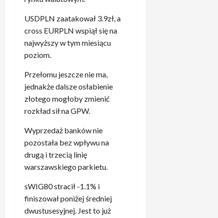
b
i
u
y
ł
USDPLN zaatakował 3.9zł, a
p
ć
k
o
cross EURPLN wspiął się na
ż
a
s
najwyższy w tym miesiącu
a
r
p
poziom.
r
z
o
t
y
t
Przełomu jeszcze nie ma,
”
R
k
jednakże dalsze osłabienie
5
e
a
złotego mogłoby zmienić
.
a
n
N
rozkład sił na GPW.
l
i
i
u
u
Wyprzedaż banków nie
e
p
z
c
pozostała bez wpływu na
o
B
o
drugą i trzecią linię
r
a
d
warszawskiego parkietu.
y
y
z
w
e
i
sWIG80 stracił -1.1% i
a
r
e
finiszował poniżej średniej
l
n
n
dwustusesyjnej. Jest to już
i
e
n