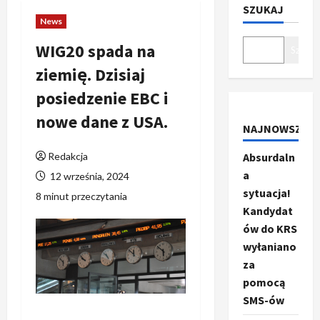
SZUKAJ
News
WIG20 spada na
Szukaj
ziemię. Dzisiaj
posiedzenie EBC i
nowe dane z USA.
NAJNOWSZE
Redakcja
Absurdaln
a
12 września, 2024
sytuacja!
8 minut przeczytania
Kandydat
ów do KRS
wyłaniano
za
pomocą
SMS-ów