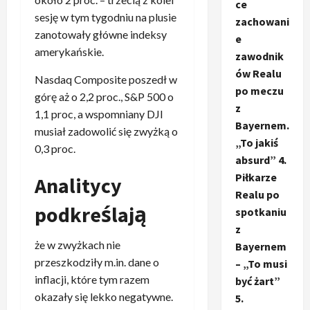
ce
sesję w tym tygodniu na plusie
zachowani
zanotowały główne indeksy
e
amerykańskie.
zawodnik
ów Realu
Nasdaq Composite poszedł w
po meczu
górę aż o 2,2 proc., S&P 500 o
z
1,1 proc, a wspomniany DJI
Bayernem.
musiał zadowolić się zwyżką o
„To jakiś
0,3 proc.
absurd” 4.
Piłkarze
Analitycy
Realu po
podkreślają
spotkaniu
z
że w zwyżkach nie
Bayernem
przeszkodziły m.in. dane o
– „To musi
inflacji, które tym razem
być żart”
okazały się lekko negatywne.
5.