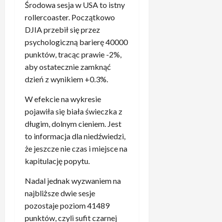
.
i
Z
Środowa sesja w USA to istny
w
b
ś
a
rollercoaster. Początkowo
R
y
a
s
e
DJIA przebił się przez
ł
b
k
a
psychologiczną barierę 40000
o
s
a
l
punktów, tracąc prawie -2%,
n
u
k
u
i
aby ostatecznie zamknąć
r
u
p
e
d
j
dzień z wynikiem +0.3%.
o
z
”
ą
m
d
W efekcie na wykresie
4
c
e
e
.
pojawiła się biała świeczka z
e
c
c
P
z
długim, dolnym cieniem. Jest
z
y
i
a
to informacja dla niedźwiedzi,
u
d
ł
c
że jeszcze nie czas i miejsce na
z
o
k
h
B
kapitulację popytu.
w
a
o
a
a
r
w
Nadal jednak wyzwaniem na
y
n
z
a
e
najbliższe dwie sesje
y
e
n
r
pozostaje poziom 41489
c
R
i
n
punktów, czyli sufit czarnej
h
e
e