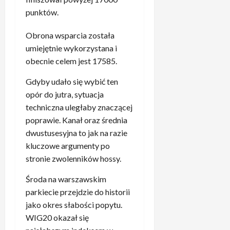
n
z
i
punktów.
e
u
ł
m
z
k
Obrona wsparcia została
–
B
a
umiejętnie wykorzystana i
„
a
r
obecnie celem jest 17585.
T
y
z
o
e
e
Gdyby udało się wybić ten
m
r
R
opór do jutra, sytuacja
u
n
e
s
techniczna uległaby znaczącej
e
a
i
m
poprawie. Kanał oraz średnia
l
b
.
dwustusesyjna to jak na razie
u
y
„
kluczowe argumenty po
p
ć
T
o
stronie zwolenników hossy.
ż
o
s
a
j
Środa na warszawskim
p
r
a
o
parkiecie przejdzie do historii
t
k
t
jako okres słabości popytu.
”
i
k
WIG20 okazał się
5
ś
a