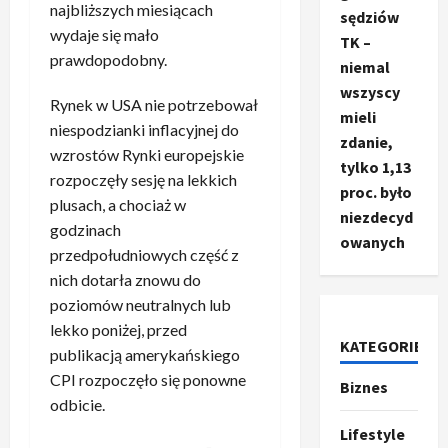
najbliższych miesiącach
sędziów
wydaje się mało
TK –
prawdopodobny.
niemal
wszyscy
Rynek w USA nie potrzebował
mieli
niespodzianki inflacyjnej do
zdanie,
wzrostów Rynki europejskie
tylko 1,13
rozpoczęły sesję na lekkich
proc. było
plusach, a chociaż w
niezdecyd
godzinach
owanych
przedpołudniowych część z
Ze świata
T
nich dotarła znowu do
r
poziomów neutralnych lub
u
lekko poniżej, przed
m
KATEGORIE
2
publikacją amerykańskiego
p
CPI rozpoczęło się ponowne
Biznes
o
Sport
odbicie.
O
g
t
ł
Lifestyle