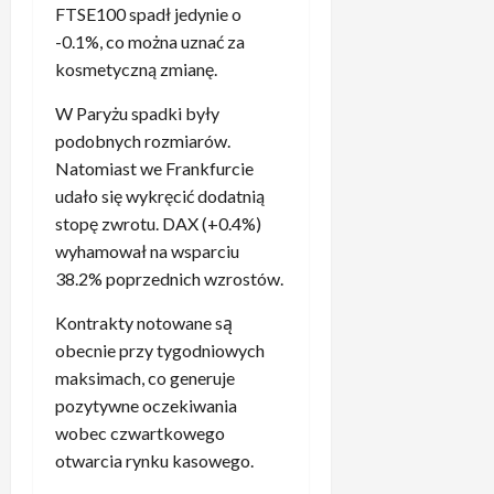
c
z
e
FTSE100 spadł jedynie o
r
e
e
d
c
n
-0.1%, co można uznać za
c
z
a
z
e
kosmetyczną zmianę.
y
a
n
u
m
d
c
i
z
.
W Paryżu spadki były
o
h
e
B
„
podobnych rozmiarów.
w
o
,
a
T
a
Natomiast we Frankfurcie
w
t
y
o
n
a
udało się wykręcić dodatnią
y
e
c
y
n
stopę zwrotu. DAX (+0.4%)
l
r
h
c
i
wyhamował na wsparciu
k
n
y
h
e
o
38.2% poprzednich wzrostów.
e
b
z
1
m
a
a
5
Kontrakty notowane są
,
.
ż
kwietnia,
w
1
obecnie przy tygodniowych
„
a
2026
o
3
T
maksimach, co generuje
r
d
p
o
t
pozytywne oczekiwania
n
r
j
”
wobec czwartkowego
i
o
a
3
otwarcia rynku kasowego.
k
c
k
.
ó