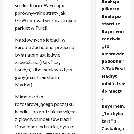
Reakcja
średnich firm. W Europie
piłkarzy
porównywalne straty jak
Realu po
GPW notował wczoraj jedynie
starciu z
parkiet w Turcji.
Bayernem
zadziwia.
Na głównych giełdach w
„To
Europie Zachodniej przecena
nieprawdo
była natomiast ledwie
podobne”
zauważalna (Paryż czy
2. Tak Real
Londyn) albo indeksy szły w
Madryt
górę (m.in. Frankfurt i
odniósł się
Madryt).
do meczu
Mimo bardzo
z
rozczarowującego początku
Bayernem.
handlu – po godzinie najwięcej
„To chyba
z głównych indeksów tracił
żart” 3.
Dow Jones Industrial, było to
Zaskakują
około 2 proc. – trzecią z kolei