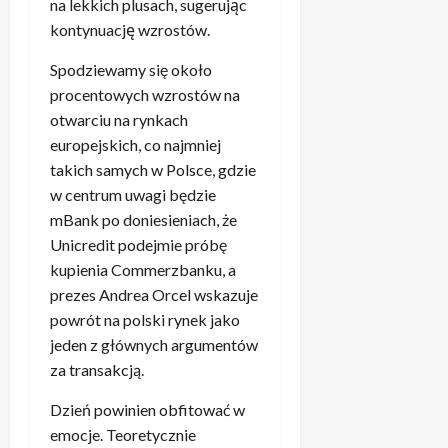
s
c
na lekkich plusach, sugerując
e
e
w
z
o
t
e
9
n
kontynuację wzrostów.
p
T
y
d
a
kwietnia,
p
t
r
K
t
n
2026
r
t
Spodziewamy się około
a
a
–
e
i
c
y
procentowych wzrostów na
w
w
n
l
ó
i
c
s
otwarciu na rynkach
d
i
n
s
u
z
p
o
europejskich, co najmniej
e
i
ł
z
n
r
p
takich samych w Polsce, gdzie
m
c
s
B
a
a
o
a
w centrum uwagi będzie
y
i
a
w
d
l
o
ę
mBank po doniesieniach, że
y
i
16
o
w
c
d
e
Unicredit podejmie próbę
kwietnia,
e
b
s
e
o
r
2026
kupienia Commerzbanku, a
N
n
z
n
m
n
a
prezes Andrea Orcel wskazuje
e
y
i
e
e
w
”
powrót na polski rynek jako
s
l
c
m
r
2
jeden z głównych argumentów
c
i
z
z
o
.
y
za transakcją.
d
u
a
c
T
m
e
z
d
k
a
Dzień powinien obfitować w
i
c
B
z
i
k
emocje. Teoretycznie
e
y
a
i
e