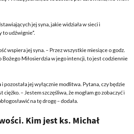
awiających jej syna, jakie widziała w sieci i
y to udźwignie”.
ść wspiera jej syna. – Przez wszystkie miesiące o godz.
Bożego Miłosierdzia w jego intencji, to jest codziennie
 i pozostała jej wyłącznie modlitwa. Pytana, czy będzie
est ciężko. – Jestem szczęśliwa, że mogłam go zobaczyć i
błogosławić na tę drogę – dodała.
ości. Kim jest ks. Michał