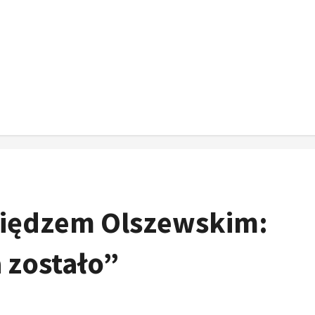
siędzem Olszewskim:
 zostało”