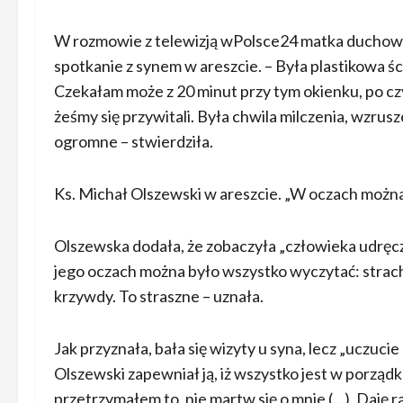
W rozmowie z telewizją wPolsce24 matka duchowne
spotkanie z synem w areszcie. – Była plastikowa śc
Czekałam może z 20 minut przy tym okienku, po czy
żeśmy się przywitali. Była chwila milczenia, wzrus
ogromne – stwierdziła.
Ks. Michał Olszewski w areszcie. „W oczach możn
Olszewska dodała, że zobaczyła „człowieka udręc
jego oczach można było wszystko wyczytać: strach,
krzywdy. To straszne – uznała.
Jak przyznała, bała się wizyty u syna, lecz „uczucie
Olszewski zapewniał ją, iż wszystko jest w porządk
przetrzymałem to, nie martw się o mnie (…). Daję r