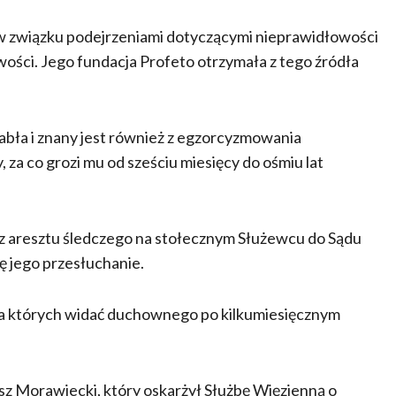
w związku podejrzeniami dotyczącymi nieprawidłowości
ości. Jego fundacja Profeto otrzymała z tego źródła
iabła i znany jest również z egzorcyzmowania
, za co grozi mu od sześciu miesięcy do ośmiu lat
z aresztu śledczego na stołecznym Służewcu do Sądu
 jego przesłuchanie.
 na których widać duchownego po kilkumiesięcznym
usz Morawiecki, który oskarżył Służbę Więzienną o