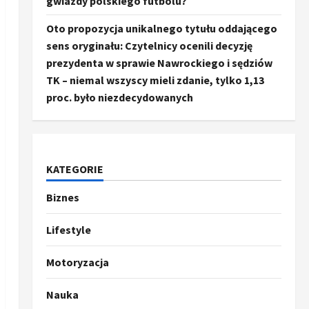
gwiazdy polskiego futbolu?
Oto propozycja unikalnego tytułu oddającego
sens oryginału: Czytelnicy ocenili decyzję
prezydenta w sprawie Nawrockiego i sędziów
TK – niemal wszyscy mieli zdanie, tylko 1,13
proc. było niezdecydowanych
KATEGORIE
Biznes
Ze świata
Trump ogłasza otwarcie
Ormuz, Chiny wyrażają
Lifestyle
entuzjazm, reszta świata
pozostaje sceptyczna
2
Motoryzacja
16 kwietnia, 2026
Sport
Nauka
Oto kilka propozycji