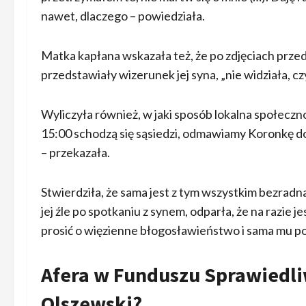
nawet, dlaczego – powiedziała.
Matka kapłana wskazała też, że po zdjęciach przedst
przedstawiały wizerunek jej syna, „nie widziała, cz
Wyliczyła również, w jaki sposób lokalna społeczno
15:00 schodzą się sąsiedzi, odmawiamy Koronkę do 
– przekazała.
Stwierdziła, że sama jest z tym wszystkim bezradna
jej źle po spotkaniu z synem, odparła, że na razie j
prosić o więzienne błogosławieństwo i sama mu po
Afera w Funduszu Sprawiedliw
Olszewski?