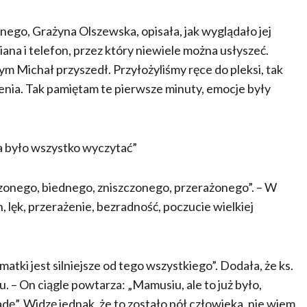
go, Grażyna Olszewska, opisała, jak wyglądało jej
iana i telefon, przez który niewiele można usłyszeć.
m Michał przyszedł. Przyłożyliśmy ręce do pleksi, tak
zenia. Tak pamiętam te pierwsze minuty, emocje były
a było wszystko wyczytać”
zonego, biednego, zniszczonego, przerażonego”. – W
 lęk, przerażenie, bezradność, poczucie wielkiej
 matki jest silniejsze od tego wszystkiego”. Dodała, że ks.
u. – On ciągle powtarza: „Mamusiu, ale to już było,
adę”. Widzę jednak, że to zostało pół człowieka, nie wiem