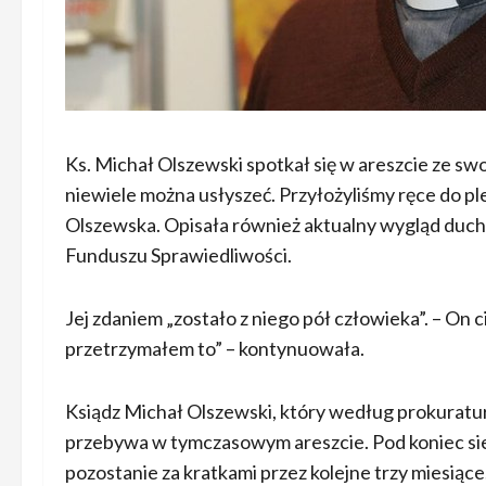
Ks. Michał Olszewski spotkał się w areszcie ze swoj
niewiele można usłyszeć. Przyłożyliśmy ręce do ple
Olszewska. Opisała również aktualny wygląd du
Funduszu Sprawiedliwości.
Jej zdaniem „zostało z niego pół człowieka”. – On c
przetrzymałem to” – kontynuowała.
Ksiądz Michał Olszewski, który według prokuratu
przebywa w tymczasowym areszcie. Pod koniec sie
pozostanie za kratkami przez kolejne trzy miesiące