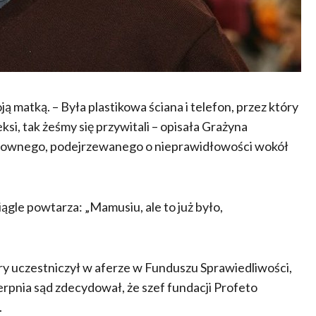
ą matką. – Była plastikowa ściana i telefon, przez który
ksi, tak żeśmy się przywitali – opisała Grażyna
chownego, podejrzewanego o nieprawidłowości wokół
iągle powtarza: „Mamusiu, ale to już było,
ry uczestniczył w aferze w Funduszu Sprawiedliwości,
rpnia sąd zdecydował, że szef fundacji Profeto
.