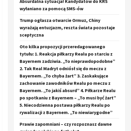
Absurdalna sytuacja! Kandydatów do KRS
wyłaniano za pomocą SMS-ów
Trump ogłasza otwarcie Ormuz, Chiny
wyrażają entuzjazm, reszta świata pozostaje
sceptyczna
Oto kilka propozycji przeredagowanego
tytułu: 1. Reakcja piłkarzy Realu po starciu z
Bayernem zadziwia. „To nieprawdopodobne”
2. Tak Real Madryt odniósł się do meczu z
Bayernem. „To chyba żart” 3. Zaskakujące
zachowanie zawodników Realu po meczu z
Bayernem. „To jakiś absurd” 4. Piłkarze Realu
po spotkaniu z Bayernem – „To musi być żart”
5. Niecodzienna postawa piłkarzy Realu po
rywalizacji z Bayernem. „To niewiarygodne”
Prawie zapomniani – czy rozpoznasz dawne