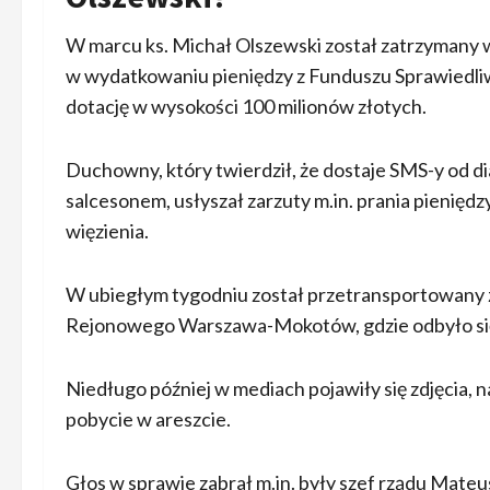
W marcu ks. Michał Olszewski został zatrzymany 
w wydatkowaniu pieniędzy z Funduszu Sprawiedliw
dotację w wysokości 100 milionów złotych.
Duchowny, który twierdził, że dostaje SMS-y od d
salcesonem, usłyszał zarzuty m.in. prania pieniędzy
więzienia.
W ubiegłym tygodniu został przetransportowany 
Rejonowego Warszawa-Mokotów, gdzie odbyło się
Niedługo później w mediach pojawiły się zdjęcia,
pobycie w areszcie.
Głos w sprawie zabrał m.in. były szef rządu Mate