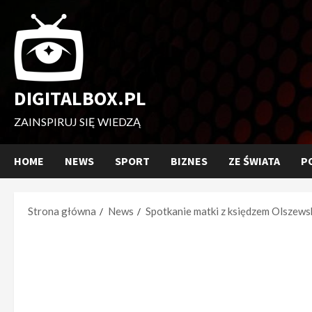
Przejdź
do
treści
DIGITALBOX.PL
ZAINSPIRUJ SIĘ WIEDZĄ
HOME
NEWS
SPORT
BIZNES
ZE ŚWIATA
P
Strona główna
News
Spotkanie matki z księdzem Olszewsk