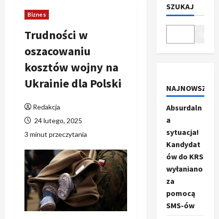
SZUKAJ
Biznes
Trudności w
Szukaj
oszacowaniu
kosztów wojny na
Ukrainie dla Polski
NAJNOWSZE
Redakcja
Absurdaln
a
24 lutego, 2025
sytuacja!
3 minut przeczytania
Kandydat
ów do KRS
wyłaniano
za
pomocą
SMS-ów