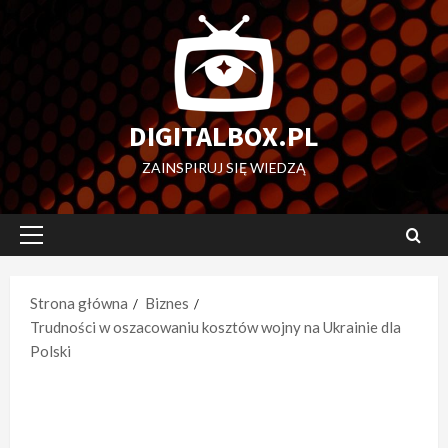
Przejdź
do
treści
DIGITALBOX.PL
ZAINSPIRUJ SIĘ WIEDZĄ
Menu
główne
Strona główna
Biznes
Trudności w oszacowaniu kosztów wojny na Ukrainie dla
Polski