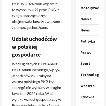
u
PKB. W 2024 roku wsparcie
m
2
Motoryzacja
to wynosiło 4,91 proc. PKB, z
p
czego znacząca część
o
Sport
Nauka
O
obejmowała koszty związane
g
t
ł
z pomocą uchodźcom.
News
o
a
k
s
3
Udział uchodźców
Polityka
i
z
w polskiej
l
Sport
a
P
Prawo
k
o
gospodarce
r
a
t
a
p
w
Sport
Według danych Biura Analiz
w
r
4
a
PKO Banku Polskiego, wpływ
i
o
r
Technologia
uchodźców z Ukrainy na
e
Polityka
p
c
wzrost polskiego PKB był
O
z
o
i
Wnętrza
szczególnie wyraźny w drugim
t
a
z
e
o
kwartale 2022 roku. W ich
p
y
O
Zdrowie
p
o
5
c
wyniku wzrost gospodarczy w
r
r
m
j
m
Polsce zwiększył się o 1 punkt