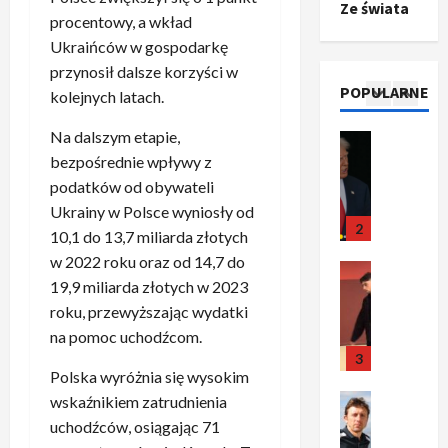
Ze świata
o
Polityka
n
i
u
procentowy, a wkład
A
p
i
p
z
Ukraińców w gospodarkę
b
o
a
r
,
przynosił dalsze korzyści w
s
z
n
z
C
POPULARNE
kolejnych latach.
u
y
1
i
e
h
r
c
–
r
i
Na dalszym etapie,
d
Ze świata
j
c
e
n
T
bezpośrednie wpływy z
a
a
z
d
y
r
l
podatków od obywateli
u
y
a
w
u
n
n
r
Ukrainy w Polsce wyniosły od
g
y
m
a
2
i
o
o
10,1 do 13,7 miliarda złotych
r
p
s
k
z
w
a
w 2022 roku oraz od 14,7 do
o
Sport
y
a
p
a
ż
19,9 miliarda złotych w 2023
O
g
t
l
o
n
a
roku, przewyższając wydatki
t
ł
u
n
z
e
j
o
na pomoc uchodźcom.
a
a
e
n
g
ą
k
s
3
c
g
a
o
e
Polska wyróżnia się wysokim
i
z
j
o
s
t
n
l
Sport
wskaźnikiem zatrudnienia
a
a
t
z
y
t
P
k
o
uchodźców, osiągając 71
!
y
d
t
u
r
a
t