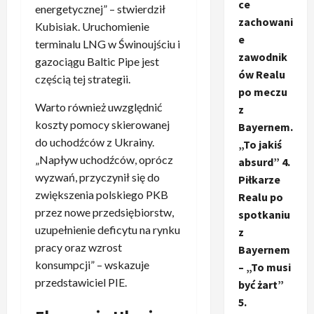
ce
energetycznej” – stwierdził
zachowani
Kubisiak. Uruchomienie
e
terminalu LNG w Świnoujściu i
zawodnik
gazociągu Baltic Pipe jest
ów Realu
częścią tej strategii.
po meczu
Warto również uwzględnić
z
koszty pomocy skierowanej
Bayernem.
do uchodźców z Ukrainy.
„To jakiś
„Napływ uchodźców, oprócz
absurd” 4.
wyzwań, przyczynił się do
Piłkarze
zwiększenia polskiego PKB
Realu po
przez nowe przedsiębiorstw,
spotkaniu
uzupełnienie deficytu na rynku
z
pracy oraz wzrost
Bayernem
konsumpcji” – wskazuje
– „To musi
przedstawiciel PIE.
być żart”
5.