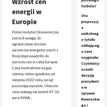
Wzrost cen
polskiego
futbolu?
energii w
Oto
Europie
propozycj
a
Polski Instytut Ekonomiczny
unikalneg
zwrócił uwagę, że
o tytułu
ograniczenie dostaw
oddająceg
surowców energetycznych z
o sens
Rosji doprowadziło do
oryginału:
wzrostu cen w całej Europie.
Czytelnicy
Ceny kontraktów na gaz
ocenili
ziemny, mimo spadków od
decyzję
sierpnia 2022 roku, wciąż
prezydent
pozostają wysokie. Obecnie
a w
ceny wahają się wokół 47-50
sprawie
euro/MWh.
Nawrockie
go i