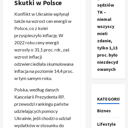
Skutki w Polsce
sędziów
TK –
Konflikt w Ukrainie wpłynął
niemal
także na wzrost cen energii w
wszyscy
Polsce, co z kolei
mieli
przyspieszyło inflację. W
zdanie,
2022 roku ceny energii
tylko 1,13
wzrosły o 31,1 proc. rdr., zaś
proc. było
wzrost inflacji
niezdecyd
odzwierciedlała skumulowana
owanych
inflacja na poziomie 14,4 proc.
w tym samym roku.
Polska, według danych
Kancelarii Prezydenta RP,
KATEGORIE
przewodzi rankingu państw
Biznes
Ze świata
udzielających pomocy
T
Ukrainie, jeśli chodzi o udział
r
Lifestyle
wydatków w stosunku do