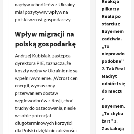
Reakcja
napływ uchodźców z Ukrainy
piłkarzy
miał pozytywny wpływ na
Realu po
polski wzrost gospodarczy.
starciu z
Bayernem
Wpływ migracji na
zadziwia.
polską gospodarkę
„To
nieprawdo
Andrzej Kubisiak, zastępca
podobne”
dyrektora PIE, zaznacza, że
2. Tak Real
koszty wojny w Ukrainie nie są
Madryt
w pełni wymierne. „Wzrost cen
odniósł się
energii, wymuszony
do meczu
przerwaniem dostaw
z
węglowodorów z Rosji, choć
Bayernem.
trudny do oszacowania, niesie
„To chyba
w sobie potencjał
żart” 3.
długoterminowych korzyści
Zaskakują
dla Polski dzięki niezależności