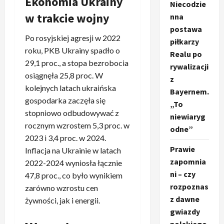
Ekonomia Ukrainy
Niecodzie
w trakcie wojny
nna
postawa
Po rosyjskiej agresji w 2022
piłkarzy
roku, PKB Ukrainy spadło o
Realu po
29,1 proc., a stopa bezrobocia
rywalizacji
osiągnęła 25,8 proc. W
z
kolejnych latach ukraińska
Bayernem.
gospodarka zaczęła się
„To
stopniowo odbudowywać z
niewiaryg
rocznym wzrostem 5,3 proc. w
odne”
2023 i 3,4 proc. w 2024.
Prawie
Inflacja na Ukrainie w latach
zapomnia
2022-2024 wyniosła łącznie
ni – czy
47,8 proc., co było wynikiem
rozpoznas
zarówno wzrostu cen
z dawne
żywności, jak i energii.
gwiazdy