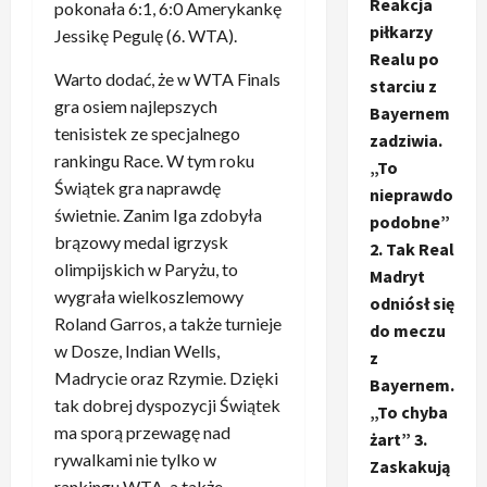
Reakcja
pokonała 6:1, 6:0 Amerykankę
piłkarzy
Jessikę Pegulę (6. WTA).
Realu po
Warto dodać, że w WTA Finals
starciu z
gra osiem najlepszych
Bayernem
tenisistek ze specjalnego
zadziwia.
rankingu Race. W tym roku
„To
Świątek gra naprawdę
nieprawdo
świetnie. Zanim Iga zdobyła
podobne”
brązowy medal igrzysk
2. Tak Real
olimpijskich w Paryżu, to
Madryt
wygrała wielkoszlemowy
odniósł się
Roland Garros, a także turnieje
do meczu
w Dosze, Indian Wells,
z
Madrycie oraz Rzymie. Dzięki
Bayernem.
tak dobrej dyspozycji Świątek
„To chyba
ma sporą przewagę nad
żart” 3.
rywalkami nie tylko w
Zaskakują
rankingu WTA, a także