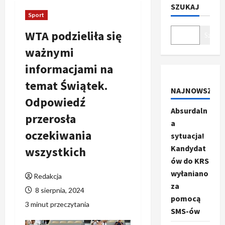
SZUKAJ
Sport
WTA podzieliła się
Szukaj
ważnymi
informacjami na
temat Świątek.
NAJNOWSZE
Odpowiedź
Absurdaln
przerosła
a
oczekiwania
sytuacja!
Kandydat
wszystkich
ów do KRS
wyłaniano
Redakcja
za
8 sierpnia, 2024
pomocą
3 minut przeczytania
SMS-ów