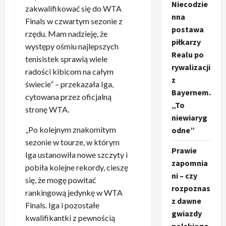
Niecodzie
zakwalifikować się do WTA
nna
Finals w czwartym sezonie z
postawa
rzędu. Mam nadzieję, że
piłkarzy
występy ośmiu najlepszych
Realu po
tenisistek sprawią wiele
rywalizacji
radości kibicom na całym
z
świecie” – przekazała Iga,
Bayernem.
cytowana przez oficjalną
„To
stronę WTA.
niewiaryg
„Po kolejnym znakomitym
odne”
sezonie w tourze, w którym
Prawie
Iga ustanowiła nowe szczyty i
zapomnia
pobiła kolejne rekordy, cieszę
ni – czy
się, że mogę powitać
rozpoznas
rankingową jedynkę w WTA
z dawne
Finals. Iga i pozostałe
gwiazdy
kwalifikantki z pewnością