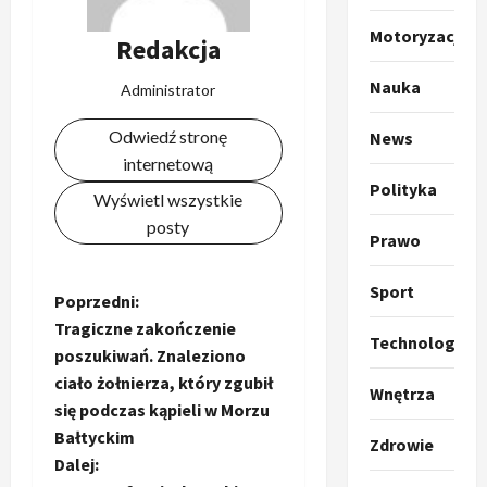
u
m
2
Motoryzacja
Redakcja
p
o
Sport
Nauka
Administrator
O
g
t
ł
Odwiedź stronę
News
o
a
internetową
k
s
3
Polityka
i
z
Wyświetl wszystkie
l
Sport
a
posty
P
Prawo
k
o
r
a
t
a
p
w
Sport
Z
Poprzedni:
w
r
4
a
Tragiczne zakończenie
i
o
r
Technologia
o
poszukiwań. Znaleziono
e
Polityka
p
c
O
z
ciało żołnierza, który zgubił
o
i
b
Wnętrza
t
a
z
e
się podczas kąpieli w Morzu
o
p
y
O
a
Bałtyckim
Zdrowie
p
o
5
c
r
Dalej:
r
m
j
m