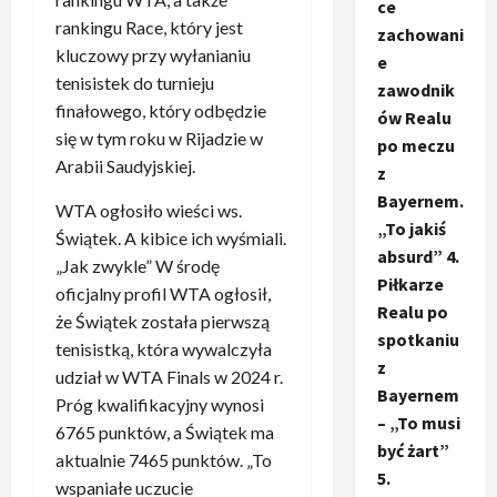
ce
rankingu Race, który jest
zachowani
kluczowy przy wyłanianiu
e
tenisistek do turnieju
zawodnik
finałowego, który odbędzie
ów Realu
się w tym roku w Rijadzie w
po meczu
Arabii Saudyjskiej.
z
Bayernem.
WTA ogłosiło wieści ws.
„To jakiś
Świątek. A kibice ich wyśmiali.
absurd” 4.
„Jak zwykle” W środę
Piłkarze
oficjalny profil WTA ogłosił,
Realu po
że Świątek została pierwszą
spotkaniu
tenisistką, która wywalczyła
z
udział w WTA Finals w 2024 r.
Bayernem
Próg kwalifikacyjny wynosi
– „To musi
6765 punktów, a Świątek ma
być żart”
aktualnie 7465 punktów. „To
5.
wspaniałe uczucie