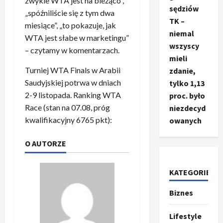
zwykle WTA jest na bieżąco”,
sędziów
„spóźniliście się z tym dwa
TK –
miesiące”, „to pokazuje, jak
niemal
WTA jest słabe w marketingu”
wszyscy
– czytamy w komentarzach.
mieli
Turniej WTA Finals w Arabii
zdanie,
Saudyjskiej potrwa w dniach
tylko 1,13
2-9 listopada. Ranking WTA
proc. było
Race (stan na 07.08, próg
niezdecyd
kwalifikacyjny 6765 pkt):
owanych
O AUTORZE
KATEGORIE
Biznes
Ze świata
T
r
Lifestyle