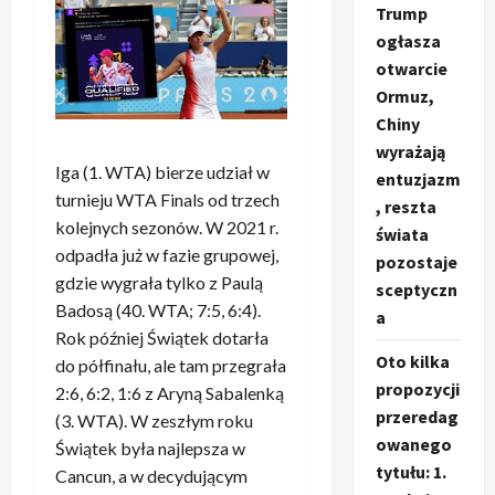
Trump
ogłasza
otwarcie
Ormuz,
Chiny
wyrażają
Iga (1. WTA) bierze udział w
entuzjazm
turnieju WTA Finals od trzech
, reszta
kolejnych sezonów. W 2021 r.
świata
odpadła już w fazie grupowej,
pozostaje
gdzie wygrała tylko z Paulą
sceptyczn
Badosą (40. WTA; 7:5, 6:4).
a
Rok później Świątek dotarła
Oto kilka
do półfinału, ale tam przegrała
propozycji
2:6, 6:2, 1:6 z Aryną Sabalenką
przeredag
(3. WTA). W zeszłym roku
owanego
Świątek była najlepsza w
tytułu: 1.
Cancun, a w decydującym