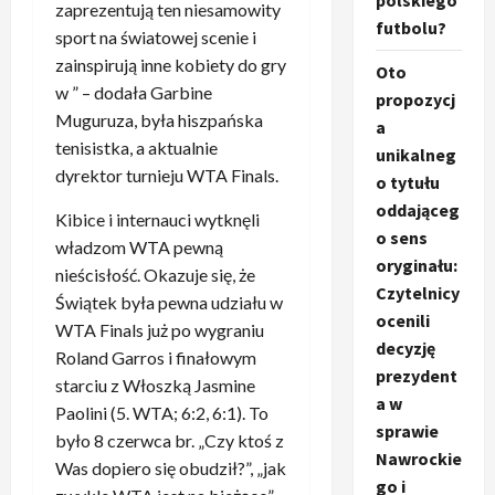
polskiego
zaprezentują ten niesamowity
futbolu?
sport na światowej scenie i
zainspirują inne kobiety do gry
Oto
w ” – dodała Garbine
propozycj
Muguruza, była hiszpańska
a
tenisistka, a aktualnie
unikalneg
dyrektor turnieju WTA Finals.
o tytułu
oddająceg
Kibice i internauci wytknęli
o sens
władzom WTA pewną
oryginału:
nieścisłość. Okazuje się, że
Czytelnicy
Świątek była pewna udziału w
ocenili
WTA Finals już po wygraniu
decyzję
Roland Garros i finałowym
prezydent
starciu z Włoszką Jasmine
a w
Paolini (5. WTA; 6:2, 6:1). To
sprawie
było 8 czerwca br. „Czy ktoś z
Nawrockie
Was dopiero się obudził?”, „jak
go i