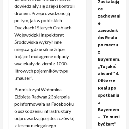
Zaskakują
dowiedziały się dzięki kontroli
ce
dronem. Przeprowadzono ją
zachowani
po tym, jak w pobliskich
e
Duczkach i Starych Grabiach
zawodnik
Wojewódzki Inspektorat
ów Realu
Środowiska wykrył inne
po meczu
miejsca, gdzie silnie żrące,
z
trujące i mutagenne odpady
Bayernem.
wyciekały do ziemi z 1000-
„To jakiś
litrowych pojemników typu
absurd” 4.
„mauser”.
Piłkarze
Realu po
Burmistrzyni Wołomina
spotkaniu
Elżbieta Radwan 23 sierpnia
z
poinformowała na Facebooku
Bayernem
o uszkodzeniu infrastruktury
– „To musi
odprowadzającej deszczówkę
być żart”
z terenu nielegalnego