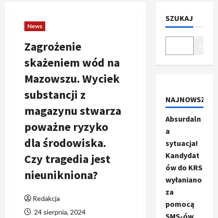
SZUKAJ
News
Zagrożenie
Szukaj
skażeniem wód na
Mazowszu. Wyciek
substancji z
NAJNOWSZE
magazynu stwarza
Absurdaln
poważne ryzyko
a
dla środowiska.
sytuacja!
Kandydat
Czy tragedia jest
ów do KRS
nieunikniona?
wyłaniano
za
Redakcja
pomocą
24 sierpnia, 2024
SMS-ów