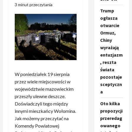
3 minut przeczytania
Trump
ogłasza
otwarcie
Ormuz,
Chiny
wyrażają
entuzjazm
, reszta
świata
W poniedziałek 19 sierpnia
pozostaje
przez wiele miejscowości w
sceptyczn
województwie mazowieckim
a
przeszły ulewne deszcze.
Oto kilka
Doświadczyli tego między
propozycji
innymi mieszkańcy Wołomina.
przeredag
Jak możemy przeczytać na
owanego
Komendy Powiatowej