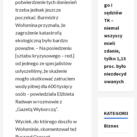
potwierdzenie tych doniesień
go i
trzeba jednak jeszcze
sędziów
poczekać. Burmistrz
TK –
Wołomina przyznała, że
niemal
zagrożenie katastrofą
wszyscy
ekologiczną było bardzo
mieli
poważne. – Na posiedzeniu
zdanie,
[sztabu kryzysowego – red.]
tylko 1,13
od jednego ze specjalistów
proc. było
usłyszeliśmy, że skażenie
niezdecyd
mogło skutkować zatruciem
owanych
wody pitnej dla 600 tysięcy
osób – powiedziała Elżbieta
Radwan w rozmowie z
Ze świata
„Gazetą Wyborczą”.
T
KATEGORIE
r
Wyciek, do którego doszło w
u
Biznes
Wołominie, skomentował też
m
2
Ryszard Grosset,