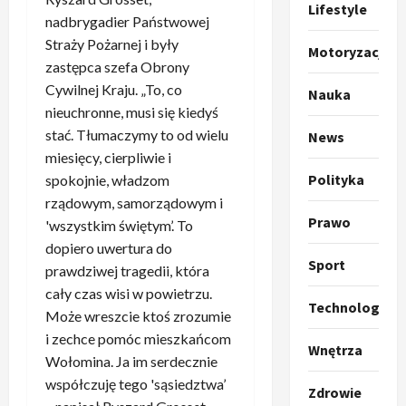
p
Lifestyle
nadbrygadier Państwowej
o
Sport
O
g
Straży Pożarnej i były
Motoryzacja
t
ł
zastępca szefa Obrony
o
a
Cywilnej Kraju. „To, co
Nauka
k
s
3
nieuchronne, musi się kiedyś
i
z
stać. Tłumaczymy to od wielu
News
l
Sport
a
miesięcy, cierpliwie i
P
k
o
Polityka
r
spokojnie, władzom
a
t
a
p
rządowym, samorządowym i
w
w
r
Prawo
4
a
'wszystkim świętym’. To
i
o
r
dopiero uwertura do
e
Polityka
p
c
Sport
prawdziwej tragedii, która
O
z
o
i
cały czas wisi w powietrzu.
t
a
z
e
Technologia
Może wreszcie ktoś zrozumie
o
p
y
O
p
i zechce pomóc mieszkańcom
o
5
c
r
Wnętrza
r
m
j
Wołomina. Ja im serdecznie
m
o
Polityka
n
i
u
współczuję tego 'sąsiedztwa’
Zdrowie
A
p
i
p
z