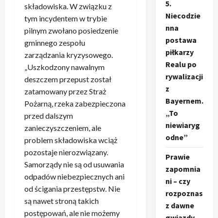
5.
składowiska. W związku z
Niecodzie
tym incydentem w trybie
nna
pilnym zwołano posiedzenie
postawa
gminnego zespołu
piłkarzy
zarządzania kryzysowego.
Realu po
„Uszkodzony nawalnym
rywalizacji
deszczem przepust został
z
zatamowany przez Straż
Bayernem.
Pożarną, rzeka zabezpieczona
„To
przed dalszym
niewiaryg
zanieczyszczeniem, ale
odne”
problem składowiska wciąż
pozostaje nierozwiązany.
Prawie
Samorządy nie są od usuwania
zapomnia
odpadów niebezpiecznych ani
ni – czy
od ścigania przestępstw. Nie
rozpoznas
są nawet stroną takich
z dawne
postępowań, ale nie możemy
gwiazdy