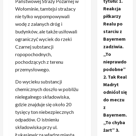
tytułu: 1.
Państwowej Straży Pożarnej w
Reakcja
Wołominie, tamtejsi strażacy
piłkarzy
nie tylko wypompowywali
Realu po
wodę z zalanych dróg i
starciu z
budynków, ale także usiłowali
Bayernem
ograniczyć wyciek do rzeki
zadziwia.
Czarnej substancji
„To
ropopochodnych,
nieprawdo
pochodzących z terenu
podobne”
przemysłowego.
2. Tak Real
Do wycieku substancji
Madryt
chemicznych doszło w pobliżu
odniósł się
nielegalnego składowiska,
do meczu
gdzie znajduje się około 20
z
tysięcy ton niebezpiecznych
Bayernem.
odpadów. O istnieniu
„To chyba
składowiska przy ul.
żart” 3.
Łukasiewicza władze miasta