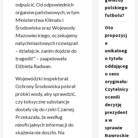
odpuścić. Od odpowiednich
polskiego
organów państwowych, w tym
futbolu?
Ministerstwa Klimatu i
Oto
Środowiska oraz Wojewody
propozycj
Mazowieckiego, oczekujemy
a
natychmiastowych rozwiązań
unikalneg
– działajcie, zanim dojdzie do
o tytułu
tragedii!” – zaapelowała
oddająceg
Elżbieta Radwan.
o sens
Wojewódzki Inspektorat
oryginału:
Ochrony Środowiska pobrał
Czytelnicy
próbki wody, aby sprawdzić,
ocenili
czy toksyczne substancje
decyzję
dostały się do rzeki Czarnej.
prezydent
Przekazała, że według
a w
nieoficjalnych informacji do
sprawie
skażenia nie doszło. Na
Nawrockie