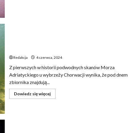
więcej
o
Prezydent
Joe
Biden
uda
się
do
Europy,
aby
Sensacyjne odkrycie naukowców: tajemnicze
spotkać
się
znalezisko pod dnem morskim
z
Wołodymyrem
Redakcja
4 czerwca, 2024
Zełenskim.
Z pierwszych w historii podwodnych skanów Morza
Adriatyckiego u wybrzeży Chorwacji wynika, że pod dnem
zbiornika znajdują...
Dowiedz
Dowiedz się więcej
się
więcej
o
Sensacyjne
odkrycie
naukowców:
tajemnicze
znalezisko
pod