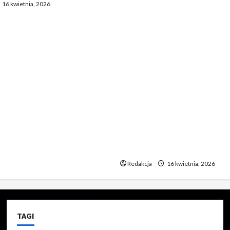
16 kwietnia, 2026
Bayernem zadziwia. „To
nieprawdopodobne” 2. Ta
Madryt odniósł się do mec
Bayernem. „To chyba żart”
Zaskakujące zachowanie
zawodników Realu po mec
Bayernem. „To jakiś absur
Piłkarze Realu po spotkan
Bayernem – „To musi być ż
Niecodzienna postawa pił
Realu po rywalizacji z Ba
niewiarygodne”
Redakcja
16 kwietnia, 2026
TAGI