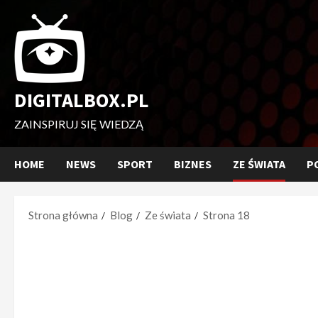
Przejdź
do
treści
DIGITALBOX.PL
ZAINSPIRUJ SIĘ WIEDZĄ
HOME
NEWS
SPORT
BIZNES
ZE ŚWIATA
P
Strona główna
Blog
Ze świata
Strona 18