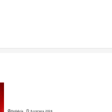
Polak podejrzany o brutalne zaatakowanie premiera
Danii
Redakcja
8 czerwca, 2024