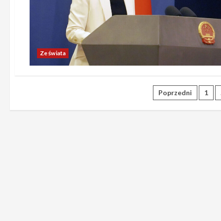
Ze świata
Stronicow
Poprzedni
1
wpisów