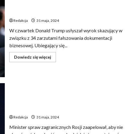
dnem
Odpowiedź Bidena na Trumpa po wyroku: „Stwierdzenie
morskim
o faszystowskim państwie jest niepoprawne”
Redakcja
31 maja, 2024
W czwartek Donald Trump usłyszał wyrok skazujący w
związku z 34 zarzutami fałszowania dokumentacji
biznesowej. Ubiegający się...
Dowiedz
Dowiedz się więcej
się
więcej
o
Odpowiedź
Bidena
na
Trumpa
po
wyroku:
„Stwierdzenie
Szczyt pokojowy w Szwajcarii bez udziału Chin –
o
faszystowskim
postulaty nie spełnione
państwie
jest
Redakcja
31 maja, 2024
niepoprawne”
Minister spraw zagranicznych Rosji zaapelował, aby nie