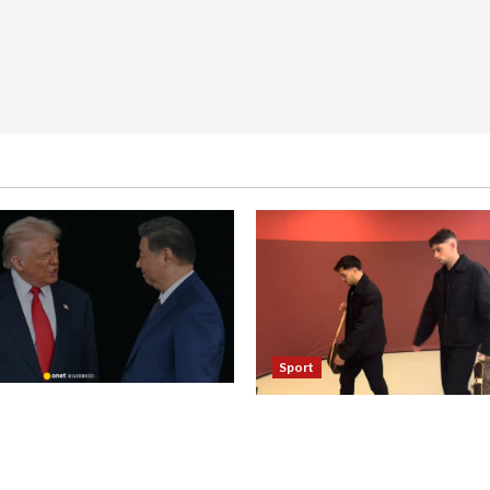
Sport
asza otwarcie Ormuz,
Oto kilka propozycji
żają entuzjazm, reszta
przeredagowanego tytułu:
ostaje sceptyczna
Reakcja piłkarzy Realu po 