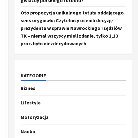
gwiazdy polskiego futbolu?
Oto propozycja unikalnego tytułu oddającego
sens oryginału: Czytelnicy ocenili decyzję
prezydenta w sprawie Nawrockiego i sędziów
TK – niemal wszyscy mieli zdanie, tylko 1,13
proc. było niezdecydowanych
KATEGORIE
Biznes
Ze świata
Trump ogłasza otwarcie
Ormuz, Chiny wyrażają
Lifestyle
entuzjazm, reszta świata
pozostaje sceptyczna
2
Motoryzacja
16 kwietnia, 2026
Sport
Nauka
Oto kilka propozycji