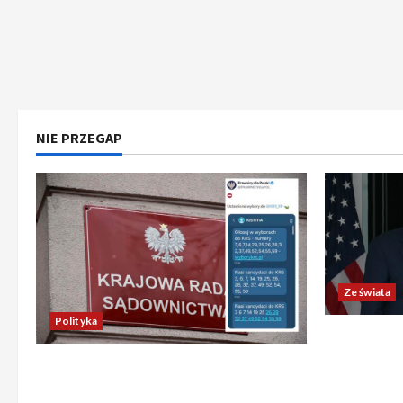
NIE PRZEGAP
Ze świata
Polityka
Trump ogł
Chiny wyra
Absurdalna sytuacja! Kandydatów
świata poz
do KRS wyłaniano za pomocą SMS-