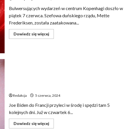
Bulwersujących wydarzeń w centrum Kopenhagi doszło w
piątek 7 czerwca. Szefowa duńskiego rządu, Mette
Frederiksen, została zaatakowana...
Dowiedz
Dowiedz się więcej
się
więcej
o
Polak
podejrzany
o
brutalne
zaatakowanie
premiera
Danii
Prezydent Joe Biden uda się do Europy, aby spotkać się
z Wołodymyrem Zełenskim.
Redakcja
5 czerwca, 2024
Joe Biden do Francji przyleci w środę i spędzi tam 5
kolejnych dni. Już w czwartek 6...
Dowiedz
Dowiedz się więcej
się