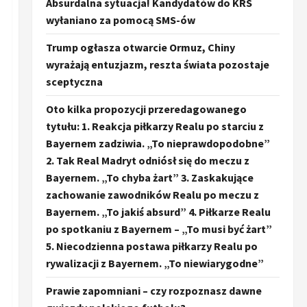
Absurdalna sytuacja! Kandydatów do KRS
wyłaniano za pomocą SMS-ów
Trump ogłasza otwarcie Ormuz, Chiny
wyrażają entuzjazm, reszta świata pozostaje
sceptyczna
Oto kilka propozycji przeredagowanego
tytułu: 1. Reakcja piłkarzy Realu po starciu z
Bayernem zadziwia. „To nieprawdopodobne”
2. Tak Real Madryt odniósł się do meczu z
Bayernem. „To chyba żart” 3. Zaskakujące
zachowanie zawodników Realu po meczu z
Bayernem. „To jakiś absurd” 4. Piłkarze Realu
po spotkaniu z Bayernem – „To musi być żart”
5. Niecodzienna postawa piłkarzy Realu po
rywalizacji z Bayernem. „To niewiarygodne”
Prawie zapomniani – czy rozpoznasz dawne