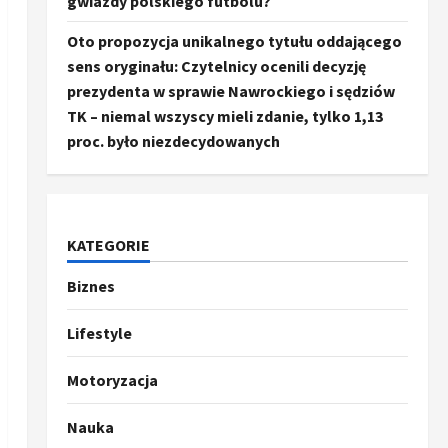
gwiazdy polskiego futbolu?
Oto propozycja unikalnego tytułu oddającego
sens oryginału: Czytelnicy ocenili decyzję
prezydenta w sprawie Nawrockiego i sędziów
TK – niemal wszyscy mieli zdanie, tylko 1,13
proc. było niezdecydowanych
KATEGORIE
Biznes
Ze świata
Trump ogłasza otwarcie
Ormuz, Chiny wyrażają
Lifestyle
entuzjazm, reszta świata
pozostaje sceptyczna
2
Motoryzacja
16 kwietnia, 2026
Sport
Nauka
Oto kilka propozycji