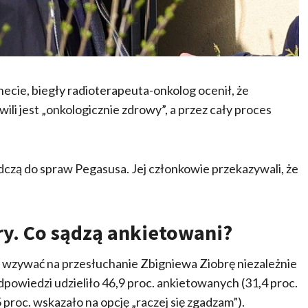
cie, biegły radioterapeuta-onkolog ocenił, że
li jest „onkologicznie zdrowy”, a przez cały proces
czą do spraw Pegasusa. Jej członkowie przekazywali, że
ry. Co sądzą ankietowani?
a wzywać na przesłuchanie Zbigniewa Ziobrę niezależnie
powiedzi udzieliło 46,9 proc. ankietowanych (31,4 proc.
proc. wskazało na opcję „raczej się zgadzam”).