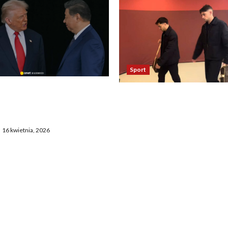
Sport
asza otwarcie Ormuz,
Oto kilka propozycji
żają entuzjazm, reszta
przeredagowanego tytułu:
ostaje sceptyczna
Reakcja piłkarzy Realu po 
16 kwietnia, 2026
Bayernem zadziwia. „To
nieprawdopodobne” 2. Ta
Madryt odniósł się do mec
Bayernem. „To chyba żart”
Zaskakujące zachowanie
zawodników Realu po mec
Bayernem. „To jakiś absur
Piłkarze Realu po spotkan