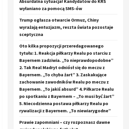
Absurdalna sytuacja! Kandydatów do KRS
wyłaniano za pomocą SMS-ów
Trump ogłasza otwarcie Ormuz, Chiny
wyrażają entuzjazm, reszta świata pozostaje
sceptyczna
Oto kilka propozycji przeredagowanego
tytułu: 1. Reakcja piłkarzy Realu po starciu z
Bayernem zadziwia. „To nieprawdopodobne”
2. Tak Real Madryt odniósł się do meczu z
Bayernem. „To chyba żart” 3. Zaskakujące
zachowanie zawodników Realu po meczu z
Bayernem. „To jakiś absurd” 4. Piłkarze Realu
po spotkaniu z Bayernem – „To musi być żart”
5. Niecodzienna postawa piłkarzy Realu po
rywalizacji z Bayernem. „To niewiarygodne”
Prawie zapomniani – czy rozpoznasz dawne