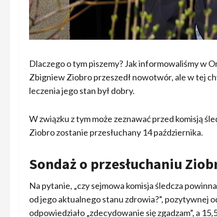
Dlaczego o tym piszemy? Jak informowaliśmy w One
Zbigniew Ziobro przeszedł nowotwór, ale w tej chwi
leczenia jego stan był dobry.
W związku z tym może zeznawać przed komisją śled
Ziobro zostanie przesłuchany 14 października.
Sondaż o przesłuchaniu Ziob
Na pytanie, „czy sejmowa komisja śledcza powinn
od jego aktualnego stanu zdrowia?”, pozytywnej od
odpowiedziało „zdecydowanie się zgadzam”, a 15,5 