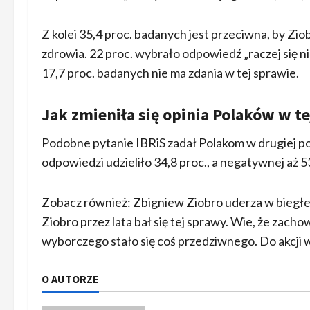
Z kolei 35,4 proc. badanych jest przeciwna, by Zio
zdrowia. 22 proc. wybrało odpowiedź „raczej się ni
17,7 proc. badanych nie ma zdania w tej sprawie.
Jak zmieniła się opinia Polaków w te
Podobne pytanie IBRiS zadał Polakom w drugiej 
odpowiedzi udzieliło 34,8 proc., a negatywnej aż 5
Zobacz również: Zbigniew Ziobro uderza w biegłego
Ziobro przez lata bał się tej sprawy. Wie, że zach
wyborczego stało się coś przedziwnego. Do akcji w
O AUTORZE