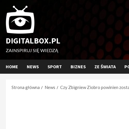
Przejdź
do
treści
DIGITALBOX.PL
ZAINSPIRUJ SIĘ WIEDZĄ
HOME
NEWS
SPORT
BIZNES
ZE ŚWIATA
P
Strona główna
News
Czy Zbigniew Ziobro powinien zost