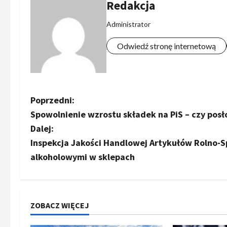
Redakcja
Administrator
Odwiedź stronę internetową
Z
Poprzedni:
Spowolnienie wzrostu składek na PiS – czy posł
o
Dalej:
b
Inspekcja Jakości Handlowej Artykułów Rolno-S
alkoholowymi w sklepach
a
c
z
ZOBACZ WIĘCEJ