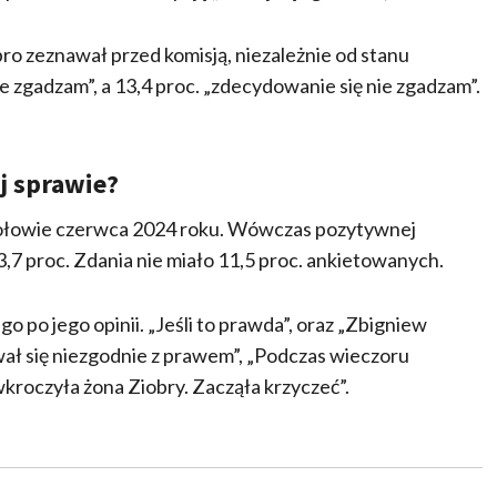
bro zeznawał przed komisją, niezależnie od stanu
e zgadzam”, a 13,4 proc. „zdecydowanie się nie zgadzam”.
j sprawie?
połowie czerwca 2024 roku. Wówczas pozytywnej
3,7 proc. Zdania nie miało 11,5 proc. ankietowanych.
 po jego opinii. „Jeśli to prawda”, oraz „Zbigniew
ował się niezgodnie z prawem”, „Podczas wieczoru
kroczyła żona Ziobry. Zacząła krzyczeć”.