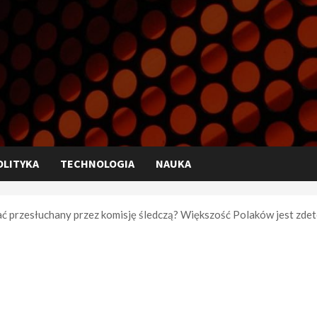
OLITYKA
TECHNOLOGIA
NAUKA
ać przesłuchany przez komisję śledczą? Większość Polaków jest zd