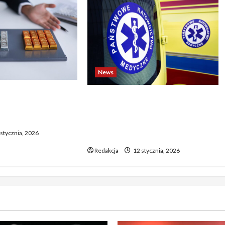
News
o biją rekordy —
Dramatyczne wydarzenia na
wy wzrost pcha
weselu w Tarnobrzegu – 56-
 górę
latek stracił życie podczas
stycznia, 2026
uroczystości
Redakcja
12 stycznia, 2026