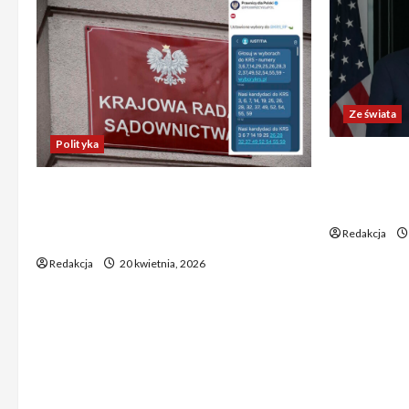
Ze świata
Polityka
Trump ogł
Chiny wyra
Absurdalna sytuacja! Kandydatów
świata poz
do KRS wyłaniano za pomocą SMS-
Redakcja
ów
Redakcja
20 kwietnia, 2026