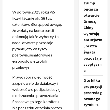
Trump
ogłasza
W połowie 2023 roku PiS
otwarcie
liczył łącznie ok. 38 tys.
Ormuz,
członków. Biorąc pod uwagę,
Chiny
że wpłaty na konto partii
wyrażają
dokonują także wyborcy, to
entuzjazm
nadal otwarte pozostaje
, reszta
pytanie, czy wszyscy
świata
posłowie, senatorowie i
pozostaje
europosłowie zrobili
sceptyczn
przelewy?
a
Prawo i Sprawiedliwość
Oto kilka
zaapelowało do działaczy i
propozycji
wyborców o podjęcie decyzji
przeredag
o odrzuceniu sprawozdania
owanego
finansowego tego komitetu.
tytułu: 1.
Na początku września prezes