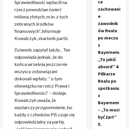
ce
Sprawiedliwość wpłacili na
zachowani
rzecz powodzian ćwierć
e
miliona złotych, m.in. z tych
zawodnik
zebranych środków
ów Realu
finansowych”, informuje
po meczu
Kowalczyk, skarbnik partii.
z
Dziennik zapytał także, . Ten
Bayernem.
odpowiada jednak, że do
„To jakiś
końca września jeszcze nie
absurd” 4.
wszyscy zobowiązani
Piłkarze
dokonali wpłaty: ” o tym
Realu po
obowiązku na rzecz Prawa i
spotkaniu
Sprawiedliwości” – dodaje.
z
Kowalczyk uważa, że
Bayernem
wystarczy przypomnienie, bo
– „To musi
każdy z członków PiS czuje się
być żart”
odpowiedzialny za partię.
5.
„Jeśli ktoś jeszcze nie wpłacił,