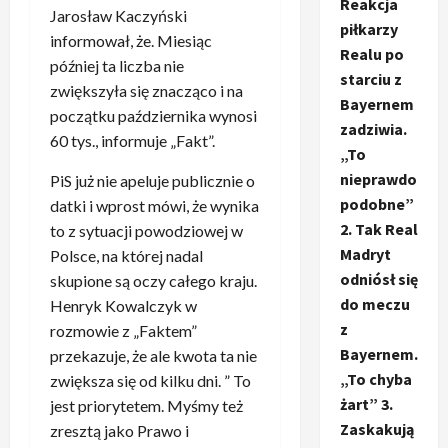
Reakcja
Jarosław Kaczyński
piłkarzy
informował, że. Miesiąc
Realu po
później ta liczba nie
starciu z
zwiększyła się znacząco i na
Bayernem
początku października wynosi
zadziwia.
60 tys., informuje „Fakt”.
„To
nieprawdo
PiS już nie apeluje publicznie o
podobne”
datki i wprost mówi, że wynika
2. Tak Real
to z sytuacji powodziowej w
Madryt
Polsce, na której nadal
odniósł się
skupione są oczy całego kraju.
do meczu
Henryk Kowalczyk w
z
rozmowie z „Faktem”
Bayernem.
przekazuje, że ale kwota ta nie
„To chyba
zwiększa się od kilku dni. ” To
żart” 3.
jest priorytetem. Myśmy też
Zaskakują
zresztą jako Prawo i