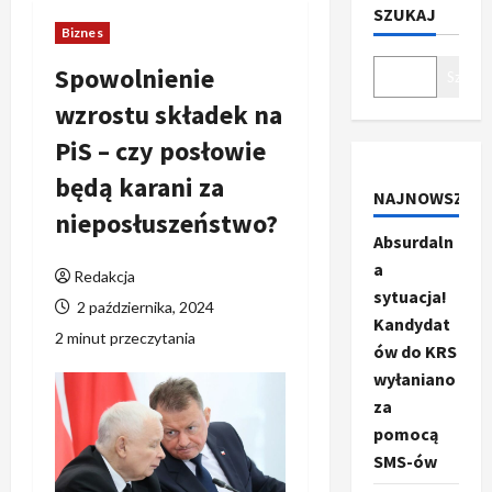
SZUKAJ
Biznes
Spowolnienie
Szukaj
wzrostu składek na
PiS – czy posłowie
będą karani za
NAJNOWSZE
nieposłuszeństwo?
Absurdaln
a
Redakcja
sytuacja!
2 października, 2024
Kandydat
2 minut przeczytania
ów do KRS
wyłaniano
za
pomocą
SMS-ów