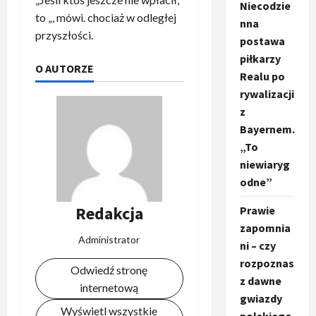
Niecodzie
to „, mówi. chociaż w odległej
nna
przyszłości.
postawa
piłkarzy
O AUTORZE
Realu po
rywalizacji
z
Bayernem.
„To
niewiaryg
odne”
Redakcja
Prawie
zapomnia
Administrator
ni – czy
rozpoznas
Odwiedź stronę
z dawne
internetową
gwiazdy
Wyświetl wszystkie