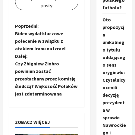
polskiego
posty
futbolu?
Oto
Z
Poprzedni:
propozycj
Biden wydał kluczowe
a
o
polecenie w związku z
unikalneg
atakiem Iranu na Izrael
o tytułu
b
Dalej:
oddająceg
a
Czy Zbigniew Ziobro
o sens
powinien zostać
oryginału:
c
przesłuchany przez komisję
Czytelnicy
śledczą? Większość Polaków
ocenili
z
jest zdeterminowana
decyzję
w
prezydent
a w
p
sprawie
ZOBACZ WIĘCEJ
Nawrockie
i
go i