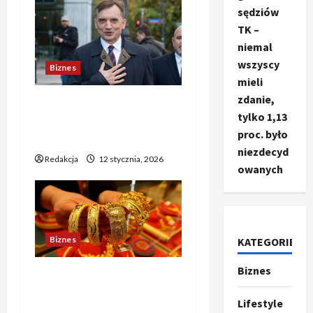
s
sędziów
TK –
y
niemal
wszyscy
Biznes
mieli
zdanie,
Zbigniew Ziobro otrzymał
tylko 1,13
polityczny azyl na
proc. było
Węgrzech
niezdecyd
Redakcja
12 stycznia, 2026
owanych
Biznes
KATEGORIE
Biznes
Ze świata
Złoto drożeje po
T
zatrzymaniu Maduro –
r
Lifestyle
narastające obawy