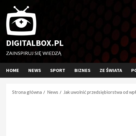
Przejdź
do
treści
DIGITALBOX.PL
ZAINSPIRUJ SIĘ WIEDZĄ
HOME
NEWS
SPORT
BIZNES
ZE ŚWIATA
P
Strona główna
News
Jak uwolnić przedsiębiorstwa od w