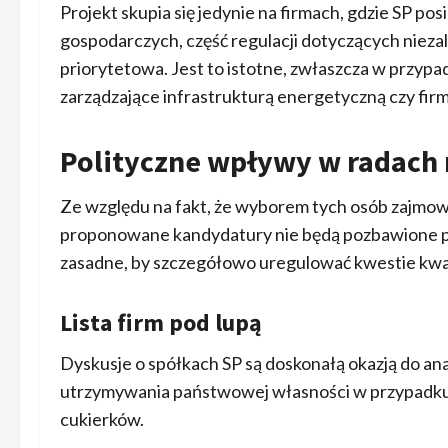
Projekt skupia się jedynie na firmach, gdzie SP 
gospodarczych, część regulacji dotyczących nieza
priorytetowa. Jest to istotne, zwłaszcza w przypad
zarządzające infrastrukturą energetyczną czy fir
Polityczne wpływy w radach
Ze względu na fakt, że wyborem tych osób zajmował
proponowane kandydatury nie będą pozbawione po
zasadne, by szczegółowo uregulować kwestie kwal
Lista firm pod lupą
Dyskusje o spółkach SP są doskonałą okazją do anal
utrzymywania państwowej własności w przypadku ta
cukierków.