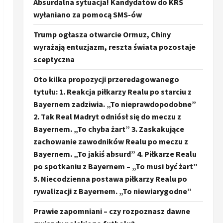
Absurdalna sytuacja! Kandydatów do KRS
wyłaniano za pomocą SMS-ów
Trump ogłasza otwarcie Ormuz, Chiny
wyrażają entuzjazm, reszta świata pozostaje
sceptyczna
Oto kilka propozycji przeredagowanego
tytułu: 1. Reakcja piłkarzy Realu po starciu z
Bayernem zadziwia. „To nieprawdopodobne”
2. Tak Real Madryt odniósł się do meczu z
Bayernem. „To chyba żart” 3. Zaskakujące
zachowanie zawodników Realu po meczu z
Bayernem. „To jakiś absurd” 4. Piłkarze Realu
po spotkaniu z Bayernem – „To musi być żart”
5. Niecodzienna postawa piłkarzy Realu po
rywalizacji z Bayernem. „To niewiarygodne”
Prawie zapomniani – czy rozpoznasz dawne