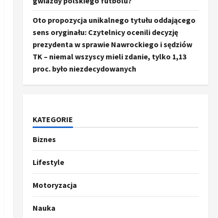
gwiazdy polskiego futbolu?
Oto propozycja unikalnego tytułu oddającego
sens oryginału: Czytelnicy ocenili decyzję
prezydenta w sprawie Nawrockiego i sędziów
TK – niemal wszyscy mieli zdanie, tylko 1,13
proc. było niezdecydowanych
KATEGORIE
Biznes
Ze świata
Trump ogłasza otwarcie
Ormuz, Chiny wyrażają
Lifestyle
entuzjazm, reszta świata
pozostaje sceptyczna
2
Motoryzacja
16 kwietnia, 2026
Sport
Nauka
Oto kilka propozycji