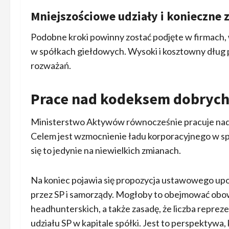
Mniejszościowe udziały i konieczne
Podobne kroki powinny zostać podjęte w firmach, 
w spółkach giełdowych. Wysoki i kosztowny dług
rozważań.
Prace nad kodeksem dobrych
Ministerstwo Aktywów równocześnie pracuje nad 
Celem jest wzmocnienie ładu korporacyjnego w spół
się to jedynie na niewielkich zmianach.
Na koniec pojawia się propozycja ustawowego up
przez SP i samorządy. Mogłoby to obejmować ob
headhunterskich, a także zasadę, że liczba repre
udziału SP w kapitale spółki. Jest to perspektywa