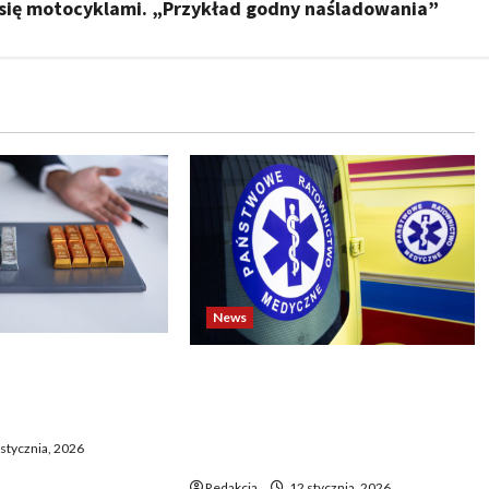
się motocyklami. „Przykład godny naśladowania”
News
o biją rekordy —
Dramatyczne wydarzenia na
wy wzrost pcha
weselu w Tarnobrzegu – 56-
 górę
latek stracił życie podczas
stycznia, 2026
uroczystości
Redakcja
12 stycznia, 2026