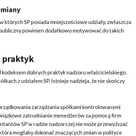
 zmiany
w których SP posiada mniejszościowe udziały, zwłaszcza
 publiczny powinien dodatkowo motywować do takich
 praktyk
kodeksem dobrych praktyk nadzoru właścicielskiego.
kach z udziałem SP. Istnieje nadzieja, że nie skończy
orządkowania zarządzania spółkami kontrolowanymi
owiązkowe zatrudnianie menedżerów za pomocą firm
zentantów SP w radzie nadzorczej nie może przewyższać
, która mogłaby dokonać znaczących zmian w polityce