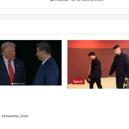
Sport
asza otwarcie Ormuz,
Oto kilka propozycji
żają entuzjazm, reszta
przeredagowanego tytułu:
ostaje sceptyczna
Reakcja piłkarzy Realu po 
16 kwietnia, 2026
Bayernem zadziwia. „To
nieprawdopodobne” 2. Ta