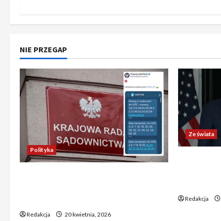
NIE PRZEGAP
Ze świata
Polityka
Trump ogł
Chiny wyra
Absurdalna sytuacja! Kandydatów
świata poz
do KRS wyłaniano za pomocą SMS-
Redakcja
ów
Redakcja
20 kwietnia, 2026