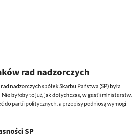
nków rad nadzorczych
rad nadzorczych spółek Skarbu Państwa (SP) była
e byłoby to już, jak dotychczas, w gestii ministerstw.
do partii politycznych, a przepisy podniosą wymogi
asności SP