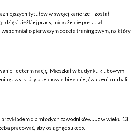
niejszych tytułów w swojej karierze – został
 dzięki ciężkiej pracy, mimo że nie posiadał
, wspomniał o pierwszym obozie treningowym, na który
wanie i determinację. Mieszkał w budynku klubowym
eningowy, który obejmował bieganie, ćwiczenia na hali
m przykładem dla młodych zawodników. Już w wieku 13
 trzeba pracować, aby osiągnąć sukces.