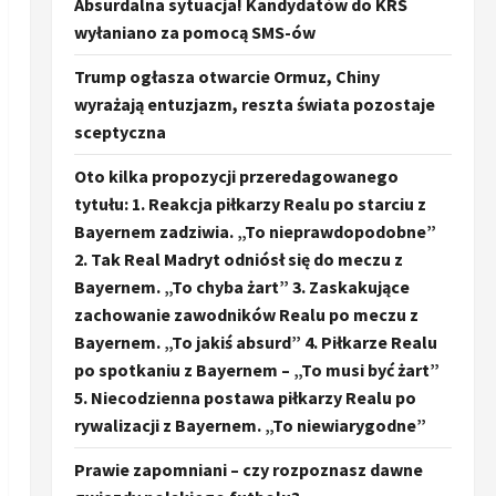
Absurdalna sytuacja! Kandydatów do KRS
wyłaniano za pomocą SMS-ów
Trump ogłasza otwarcie Ormuz, Chiny
wyrażają entuzjazm, reszta świata pozostaje
sceptyczna
Oto kilka propozycji przeredagowanego
tytułu: 1. Reakcja piłkarzy Realu po starciu z
Bayernem zadziwia. „To nieprawdopodobne”
2. Tak Real Madryt odniósł się do meczu z
Bayernem. „To chyba żart” 3. Zaskakujące
zachowanie zawodników Realu po meczu z
Bayernem. „To jakiś absurd” 4. Piłkarze Realu
po spotkaniu z Bayernem – „To musi być żart”
5. Niecodzienna postawa piłkarzy Realu po
rywalizacji z Bayernem. „To niewiarygodne”
Prawie zapomniani – czy rozpoznasz dawne