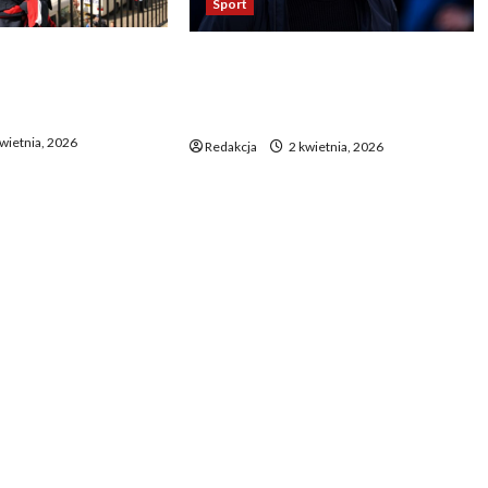
Sport
niani – czy
Jaka przyszłość czeka Flicka w
dawne gwiazdy
Barcelonie? Laporta ujawnia
tbolu?
datę decyzji
wietnia, 2026
Redakcja
2 kwietnia, 2026