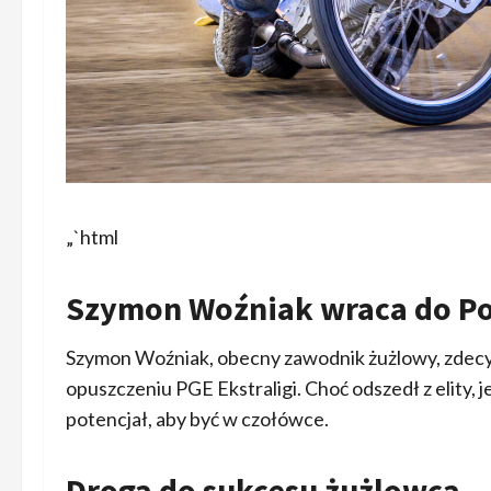
„`html
Szymon Woźniak wraca do Po
Szymon Woźniak, obecny zawodnik żużlowy, zdecy
opuszczeniu PGE Ekstraligi. Choć odszedł z elity,
potencjał, aby być w czołówce.
Droga do sukcesu żużlowca