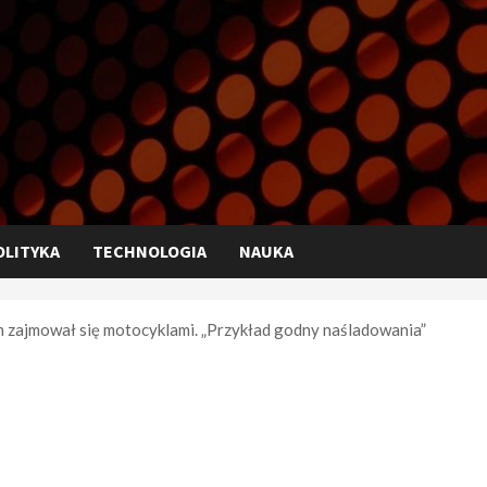
OLITYKA
TECHNOLOGIA
NAUKA
 zajmował się motocyklami. „Przykład godny naśladowania”