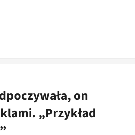
odpoczywała, on
klami. „Przykład
”