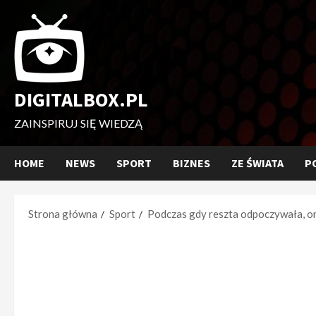
Przejdź
do
treści
DIGITALBOX.PL
ZAINSPIRUJ SIĘ WIEDZĄ
HOME
NEWS
SPORT
BIZNES
ZE ŚWIATA
P
Strona główna
Sport
Podczas gdy reszta odpoczywała, on