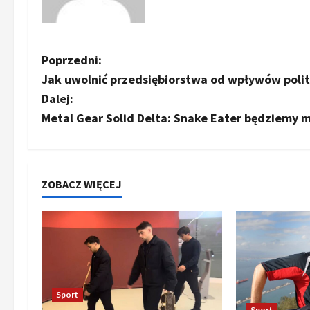
Z
Poprzedni:
Jak uwolnić przedsiębiorstwa od wpływów poli
o
Dalej:
b
Metal Gear Solid Delta: Snake Eater będziemy m
a
c
ZOBACZ WIĘCEJ
z
w
p
i
Sport
Sport