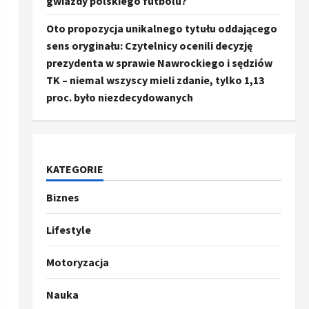
gwiazdy polskiego futbolu?
Oto propozycja unikalnego tytułu oddającego
sens oryginału: Czytelnicy ocenili decyzję
prezydenta w sprawie Nawrockiego i sędziów
TK – niemal wszyscy mieli zdanie, tylko 1,13
proc. było niezdecydowanych
KATEGORIE
Biznes
Ze świata
Trump ogłasza otwarcie
Ormuz, Chiny wyrażają
Lifestyle
entuzjazm, reszta świata
pozostaje sceptyczna
2
Motoryzacja
16 kwietnia, 2026
Sport
Nauka
Oto kilka propozycji