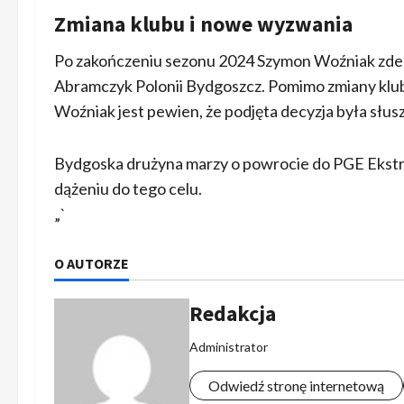
Zmiana klubu i nowe wyzwania
Po zakończeniu sezonu 2024 Szymon Woźniak zdec
Abramczyk Polonii Bydgoszcz. Pomimo zmiany klub
Woźniak jest pewien, że podjęta decyzja była słus
Bydgoska drużyna marzy o powrocie do PGE Ekstra
dążeniu do tego celu.
„`
O AUTORZE
Redakcja
Administrator
Odwiedź stronę internetową