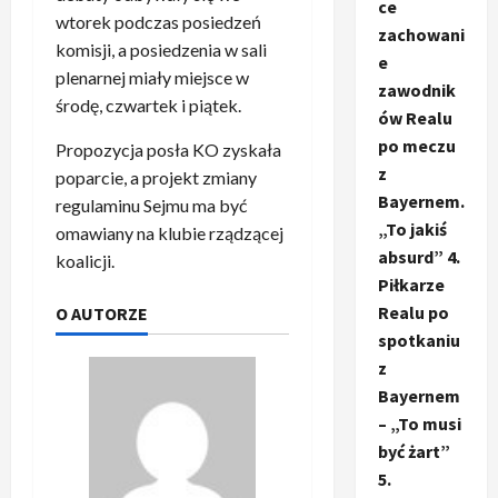
ce
wtorek podczas posiedzeń
zachowani
komisji, a posiedzenia w sali
e
plenarnej miały miejsce w
zawodnik
środę, czwartek i piątek.
ów Realu
po meczu
Propozycja posła KO zyskała
z
poparcie, a projekt zmiany
Bayernem.
regulaminu Sejmu ma być
„To jakiś
omawiany na klubie rządzącej
absurd” 4.
koalicji.
Piłkarze
Realu po
O AUTORZE
spotkaniu
z
Bayernem
– „To musi
być żart”
5.