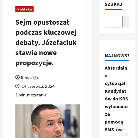
SZUKAJ
Polityka
Sejm opustoszał
Szukaj
podczas kluczowej
debaty. Józefaciuk
stawia nowe
NAJNOWSZE
propozycje.
Absurdaln
a
Redakcja
sytuacja!
14 czerwca, 2024
Kandydat
1 minut czytania
ów do KRS
wyłaniano
za
pomocą
SMS-ów