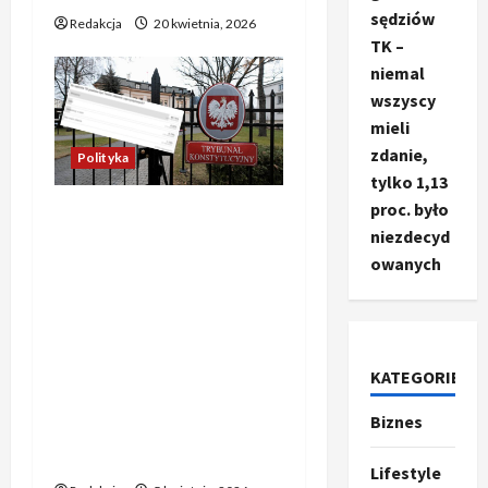
sędziów
Redakcja
20 kwietnia, 2026
TK –
niemal
wszyscy
mieli
zdanie,
Polityka
tylko 1,13
proc. było
Oto propozycja
niezdecyd
unikalnego tytułu
owanych
oddającego sens
oryginału: Czytelnicy
ocenili decyzję
prezydenta w sprawie
Nawrockiego i sędziów
KATEGORIE
TK – niemal wszyscy mieli
Biznes
Ze świata
zdanie, tylko 1,13 proc.
T
było niezdecydowanych
r
Lifestyle