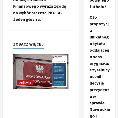
polskiego
Finansowego wyraża zgodę
futbolu?
z
na wybór prezesa PKO BP.
Oto
Jeden głos za.
w
propozycj
a
p
unikalneg
i
o tytułu
ZOBACZ WIĘCEJ
oddająceg
s
o sens
oryginału:
y
Czytelnicy
ocenili
decyzję
Polityka
prezydent
Absurdalna sytuacja!
a w
Kandydatów do KRS
sprawie
wyłaniano za pomocą
Nawrockie
SMS-ów
go i