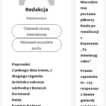
Niecodzie
nna
Redakcja
postawa
Administrator
piłkarzy
Realu po
Odwiedź stronę
rywalizacji
internetową
z
Wyświetl wszystkie
Bayernem.
posty
„To
niewiaryg
odne”
Z
Poprzedni:
Z jednego dnia trener, z
Prawie
o
drugiego legenda.
zapomnia
Architekci sukcesu
ni – czy
b
odchodzą z Borussii
rozpoznas
a
Dortmund.
z dawne
Dalej:
gwiazdy
c
Komisja Nadzoru