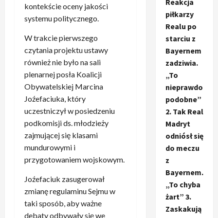
Reakcja
kontekście oceny jakości
piłkarzy
systemu politycznego.
Realu po
W trakcie pierwszego
starciu z
czytania projektu ustawy
Bayernem
również nie było na sali
zadziwia.
plenarnej posła Koalicji
„To
Obywatelskiej Marcina
nieprawdo
Joźefaciuka, który
podobne”
uczestniczył w posiedzeniu
2. Tak Real
podkomisji ds. młodzieży
Madryt
zajmującej się klasami
odniósł się
mundurowymi i
do meczu
przygotowaniem wojskowym.
z
Bayernem.
Joźefaciuk zasugerował
„To chyba
zmianę regulaminu Sejmu w
żart” 3.
taki sposób, aby ważne
Zaskakują
debaty odbywały się we