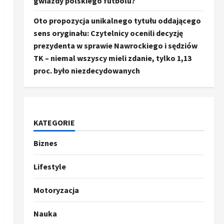
gwiazdy polskiego futbolu?
Oto propozycja unikalnego tytułu oddającego
sens oryginału: Czytelnicy ocenili decyzję
prezydenta w sprawie Nawrockiego i sędziów
TK – niemal wszyscy mieli zdanie, tylko 1,13
proc. było niezdecydowanych
KATEGORIE
Biznes
Ze świata
Trump ogłasza otwarcie
Ormuz, Chiny wyrażają
Lifestyle
entuzjazm, reszta świata
pozostaje sceptyczna
2
Motoryzacja
16 kwietnia, 2026
Sport
Nauka
Oto kilka propozycji