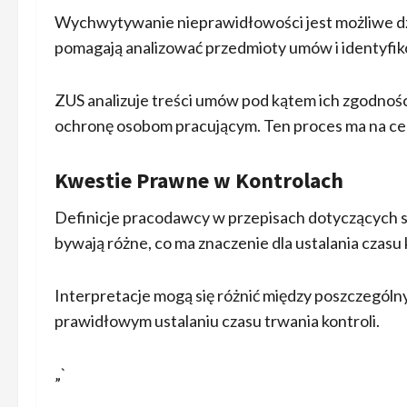
Wychwytywanie nieprawidłowości jest możliwe dzi
pomagają analizować przedmioty umów i identyfik
ZUS analizuje treści umów pod kątem ich zgodnoś
ochronę osobom pracującym. Ten proces ma na ce
Kwestie Prawne w Kontrolach
Definicje pracodawcy w przepisach dotyczących 
bywają różne, co ma znaczenie dla ustalania czasu 
Interpretacje mogą się różnić między poszczegól
prawidłowym ustalaniu czasu trwania kontroli.
„`