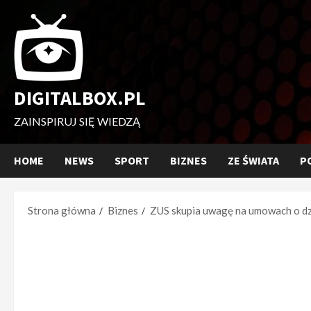
Przejdź
do
treści
DIGITALBOX.PL
ZAINSPIRUJ SIĘ WIEDZĄ
HOME
NEWS
SPORT
BIZNES
ZE ŚWIATA
P
Strona główna
Biznes
ZUS skupia uwagę na umowach o dzi