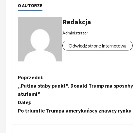
O AUTORZE
Redakcja
Administrator
Odwiedź stronę internetową
Z
Poprzedni:
„Putina słaby punkt”. Donald Trump ma sposoby
o
atutami”
b
Dalej:
Po triumfie Trumpa amerykańscy znawcy rynku 
a
c