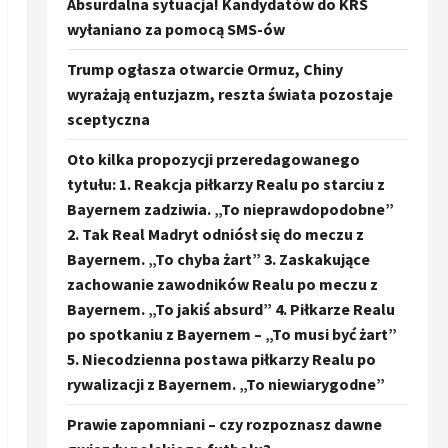
Absurdalna sytuacja! Kandydatów do KRS
wyłaniano za pomocą SMS-ów
Trump ogłasza otwarcie Ormuz, Chiny
wyrażają entuzjazm, reszta świata pozostaje
sceptyczna
Oto kilka propozycji przeredagowanego
tytułu: 1. Reakcja piłkarzy Realu po starciu z
Bayernem zadziwia. „To nieprawdopodobne”
2. Tak Real Madryt odniósł się do meczu z
Bayernem. „To chyba żart” 3. Zaskakujące
zachowanie zawodników Realu po meczu z
Bayernem. „To jakiś absurd” 4. Piłkarze Realu
po spotkaniu z Bayernem – „To musi być żart”
5. Niecodzienna postawa piłkarzy Realu po
rywalizacji z Bayernem. „To niewiarygodne”
Prawie zapomniani – czy rozpoznasz dawne