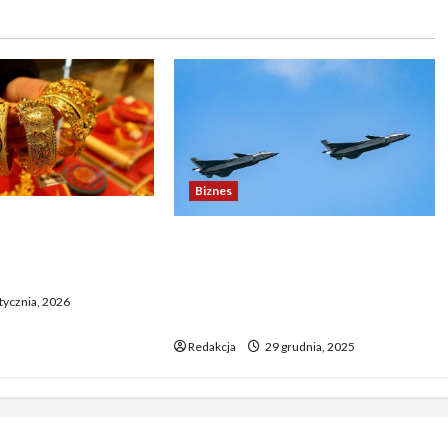
Biznes
e po zatrzymaniu
Chiny rozpoczynają manewry
astające obawy
wokół Tajwanu. Pekin pod
nę
presją żądań o ich
tycznia, 2026
natychmiastowe wstrzymanie
Redakcja
29 grudnia, 2025