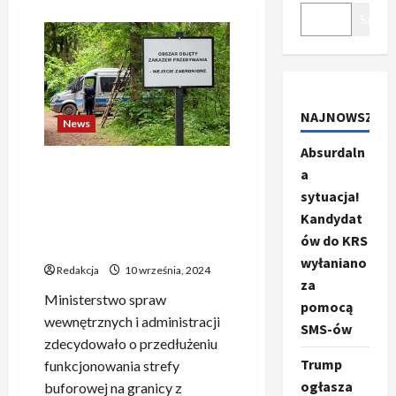
Szukaj
NAJNOWSZE
News
Absurdaln
Co najnowszego w sprawie
a
strefy buforowej przy
sytuacja!
granicy z Białorusią? MSWiA
Kandydat
opublikowało oficjalne
ów do KRS
stanowisko. Postanowiono.
wyłaniano
Redakcja
10 września, 2024
za
Ministerstwo spraw
pomocą
wewnętrznych i administracji
SMS-ów
zdecydowało o przedłużeniu
Trump
funkcjonowania strefy
ogłasza
buforowej na granicy z