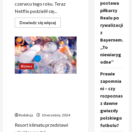
postawa
czerwcu tego roku. Teraz
piłkarzy
Netflix podzielił się...
Realu po
Dowiedz
Dowiedz się więcej
rywalizacji
się
więcej
z
o
Lewiatan:
Bayernem.
Zwiastun
„To
nowej
serii
niewiaryg
anime
o
odne”
I
Biznes
Wojnie
Światowej
Prawie
z
mechami
zapomnia
Problemy z
funkcjonowaniem systemu
ni – czy
kaucyjnego: Samorządy
rozpoznas
wyrażają niepokój od wielu
z dawne
miesięcy
gwiazdy
Redakcja
10 września, 2024
polskiego
Resort klimatu przedstawi
futbolu?