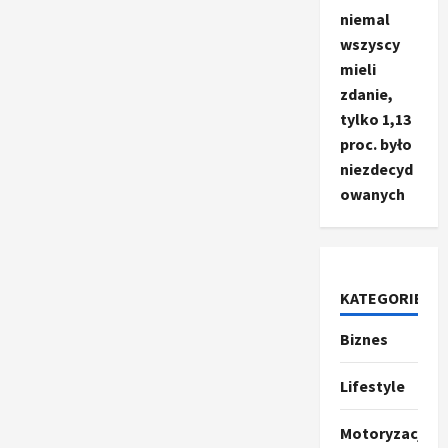
niemal
wszyscy
mieli
zdanie,
tylko 1,13
proc. było
niezdecyd
owanych
KATEGORIE
Biznes
Ze świata
T
r
Lifestyle
u
m
2
Motoryzacja
p