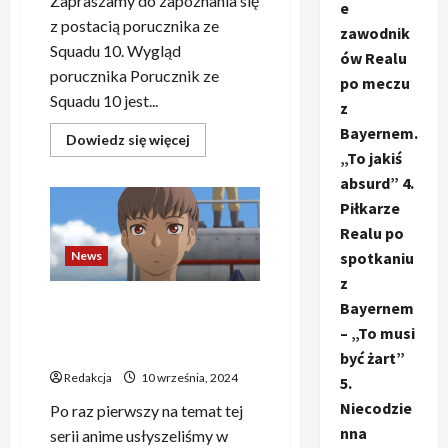
Zapraszamy do zapoznania się
e
z postacią porucznika ze
zawodnik
Squadu 10. Wygląd
ów Realu
porucznika Porucznik ze
po meczu
Squadu 10 jest...
z
Bayernem.
Dowiedz
Dowiedz się więcej
się
„To jakiś
więcej
o
absurd” 4.
Powrót
Piłkarze
dusz
w
Realu po
Bleach
–
spotkaniu
News
Rangiku
Matsumoto
z
odsłania
Lewiatan: Zwiastun nowej
swoją
Bayernem
postać
serii anime o I Wojnie
– „To musi
Światowej z mechami
być żart”
Redakcja
10 września, 2024
5.
Niecodzie
Po raz pierwszy na temat tej
nna
serii anime usłyszeliśmy w