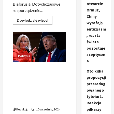
otwarcie
Białorusią. Dotychczasowe
Ormuz,
rozporządzenie...
Chiny
Dowiedz
Dowiedz się więcej
wyrażają
się
więcej
entuzjazm
o
Co
, reszta
najnowszego
w
świata
sprawie
pozostaje
strefy
buforowej
sceptyczn
przy
Polityka
granicy
a
z
Białorusią?
„Republikanie odczuwają
MSWiA
Oto kilka
opublikowało
presję: Wsparcie dla Kamali
oficjalne
propozycji
Harris może zadecydować o
stanowisko.
przeredag
Postanowiono.
przegranej Partii
owanego
Republikańskiej w
tytułu: 1.
przypadku zwycięstwa
Donalda Trumpa”
Reakcja
piłkarzy
Redakcja
10 września, 2024