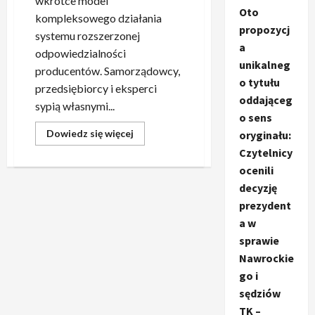
wkrótce model
Oto
kompleksowego działania
propozycj
systemu rozszerzonej
a
odpowiedzialności
unikalneg
producentów. Samorządowcy,
o tytułu
przedsiębiorcy i eksperci
oddająceg
sypią własnymi...
o sens
Dowiedz
Dowiedz się więcej
oryginału:
się
Czytelnicy
więcej
o
ocenili
Problemy
z
decyzję
funkcjonowaniem
systemu
prezydent
kaucyjnego:
Samorządy
a w
wyrażają
sprawie
niepokój
od
Nawrockie
wielu
miesięcy
go i
sędziów
TK –