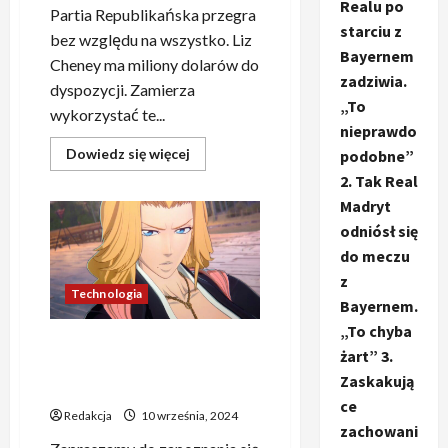
Realu po
Partia Republikańska przegra
starciu z
bez względu na wszystko. Liz
Bayernem
Cheney ma miliony dolarów do
zadziwia.
dyspozycji. Zamierza
„To
wykorzystać te...
nieprawdo
Dowiedz
Dowiedz się więcej
podobne”
się
2. Tak Real
więcej
o
Madryt
„Republikanie
odczuwają
odniósł się
presję:
Wsparcie
do meczu
dla
Kamali
z
Harris
Technologia
Bayernem.
może
zadecydować
„To chyba
o
Powrót dusz w Bleach –
przegranej
żart” 3.
Partii
Rangiku Matsumoto
Republikańskiej
Zaskakują
odsłania swoją postać
w
przypadku
ce
Redakcja
10 września, 2024
zwycięstwa
zachowani
Donalda
Trumpa”