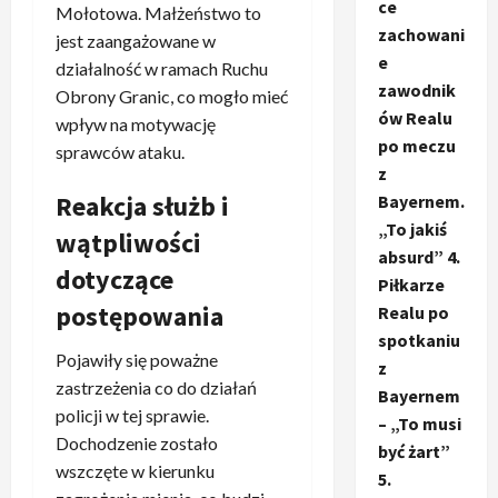
ce
Mołotowa. Małżeństwo to
zachowani
jest zaangażowane w
e
działalność w ramach Ruchu
zawodnik
Obrony Granic, co mogło mieć
ów Realu
wpływ na motywację
po meczu
sprawców ataku.
z
Reakcja służb i
Bayernem.
„To jakiś
wątpliwości
absurd” 4.
dotyczące
Piłkarze
postępowania
Realu po
spotkaniu
Pojawiły się poważne
z
zastrzeżenia co do działań
Bayernem
policji w tej sprawie.
– „To musi
Dochodzenie zostało
być żart”
wszczęte w kierunku
5.