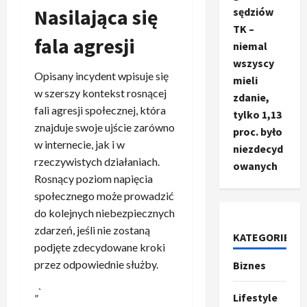
Nasilająca się
sędziów
TK –
fala agresji
niemal
wszyscy
Opisany incydent wpisuje się
mieli
w szerszy kontekst rosnącej
zdanie,
fali agresji społecznej, która
tylko 1,13
znajduje swoje ujście zarówno
proc. było
w internecie, jak i w
niezdecyd
rzeczywistych działaniach.
owanych
Rosnący poziom napięcia
społecznego może prowadzić
do kolejnych niebezpiecznych
zdarzeń, jeśli nie zostaną
KATEGORIE
podjęte zdecydowane kroki
przez odpowiednie służby.
Biznes
Ze świata
T
„`
r
Lifestyle