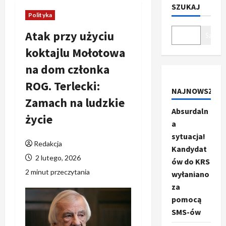
SZUKAJ
Polityka
Atak przy użyciu
Szukaj
koktajlu Mołotowa
na dom członka
ROG. Terlecki:
NAJNOWSZE
Zamach na ludzkie
Absurdaln
życie
a
sytuacja!
Redakcja
Kandydat
2 lutego, 2026
ów do KRS
2 minut przeczytania
wyłaniano
za
pomocą
SMS-ów