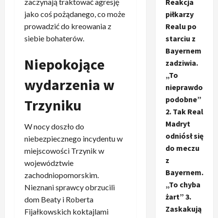
zaczynają traktować agresję
Reakcja
jako coś pożądanego, co może
piłkarzy
prowadzić do kreowania z
Realu po
siebie bohaterów.
starciu z
Bayernem
Niepokojące
zadziwia.
„To
wydarzenia w
nieprawdo
podobne”
Trzyniku
2. Tak Real
Madryt
W nocy doszło do
odniósł się
niebezpiecznego incydentu w
do meczu
miejscowości Trzynik w
z
województwie
Bayernem.
zachodniopomorskim.
„To chyba
Nieznani sprawcy obrzucili
żart” 3.
dom Beaty i Roberta
Zaskakują
Fijałkowskich koktajlami