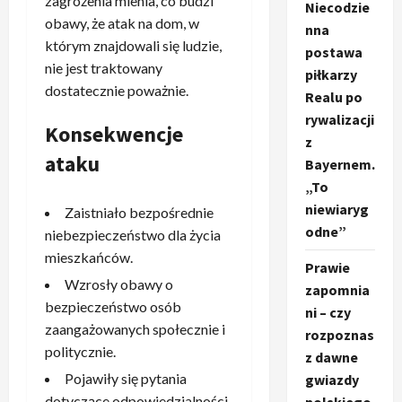
zagrożenia mienia, co budzi
Niecodzie
obawy, że atak na dom, w
nna
którym znajdowali się ludzie,
postawa
nie jest traktowany
piłkarzy
dostatecznie poważnie.
Realu po
rywalizacji
Konsekwencje
z
ataku
Bayernem.
„To
niewiaryg
Zaistniało bezpośrednie
odne”
niebezpieczeństwo dla życia
mieszkańców.
Prawie
Wzrosły obawy o
zapomnia
bezpieczeństwo osób
ni – czy
zaangażowanych społecznie i
rozpoznas
politycznie.
z dawne
Pojawiły się pytania
gwiazdy
dotyczące odpowiedzialności