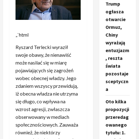
Trump
ogłasza
otwarcie
Ormuz,
„`html
Chiny
wyrażają
Ryszard Terlecki wyraził
entuzjazm
swoje obawy, że nienawiść
, reszta
może nasilać się w miarę
świata
pojawiających się zagrożeń
pozostaje
wobec obecnej władzy. Jego
sceptyczn
zdaniem wszyscy przewidują,
a
iż obecna władza nie utrzyma
się długo, co wpływa na
Oto kilka
wzrost agresji, zwłaszcza
propozycji
obserwowany w mediach
przeredag
społecznościowych. Zauważa
owanego
również, że niektórzy
tytułu: 1.