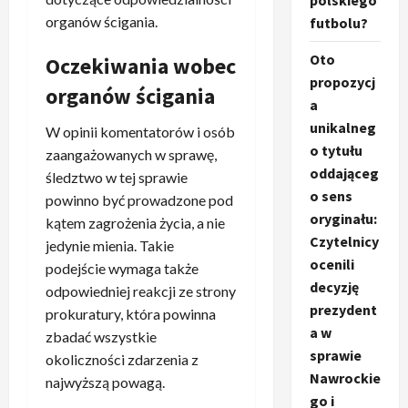
polskiego
organów ścigania.
futbolu?
Oto
Oczekiwania wobec
propozycj
organów ścigania
a
unikalneg
W opinii komentatorów i osób
o tytułu
zaangażowanych w sprawę,
oddająceg
śledztwo w tej sprawie
o sens
powinno być prowadzone pod
oryginału:
kątem zagrożenia życia, a nie
Czytelnicy
jedynie mienia. Takie
ocenili
podejście wymaga także
decyzję
odpowiedniej reakcji ze strony
prezydent
prokuratury, która powinna
a w
zbadać wszystkie
sprawie
okoliczności zdarzenia z
Nawrockie
najwyższą powagą.
go i