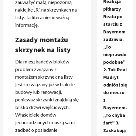
Reakcja
zauważyć małą, niepozorną
piłkarzy
naklejkę „R” na skrzynkach na
Realu po
listy. Ta litera niesie ważną
starciu z
informację.
Bayernem
Zasady montażu
zadziwia.
„To
skrzynek na listy
nieprawdo
Dla mieszkańców bloków
podobne”
problem związany z
2. Tak Real
montażem skrzynek na listy
Madryt
jest rozwiązany już w trakcie
odniósł się
budowy lub renowacji,
do meczu
ponieważ skrzynki znajdują się
z
blisko drzwi wejściowych.
Bayernem.
Właściciele domów
„To chyba
jednorodzinnych muszą sami
żart” 3.
zadbać o posiadanie
Zaskakują