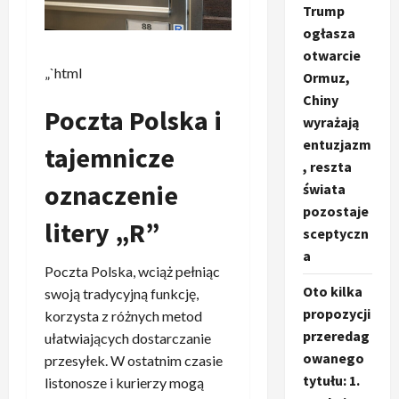
Trump
ogłasza
otwarcie
„`html
Ormuz,
Chiny
Poczta Polska i
wyrażają
entuzjazm
tajemnicze
, reszta
oznaczenie
świata
pozostaje
litery „R”
sceptyczn
a
Poczta Polska, wciąż pełniąc
Oto kilka
swoją tradycyjną funkcję,
propozycji
korzysta z różnych metod
przeredag
ułatwiających dostarczanie
owanego
przesyłek. W ostatnim czasie
tytułu: 1.
listonosze i kurierzy mogą