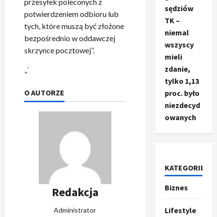
przesyłek poleconych z
sędziów
potwierdzeniem odbioru lub
TK –
tych, które muszą być złożone
niemal
bezpośrednio w oddawczej
wszyscy
skrzynce pocztowej”.
mieli
zdanie,
„`
tylko 1,13
O AUTORZE
proc. było
niezdecyd
owanych
KATEGORIE
Biznes
Ze świata
Redakcja
T
r
Lifestyle
Administrator