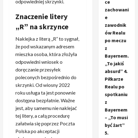
odpowiedniej skrzynki.
ce
zachowani
Znaczenie litery
e
zawodnik
„R” na skrzynce
ów Realu
Naklejka z literą „R” to sygnał,
po meczu
że pod wskazanym adresem
z
mieszka osoba, która złożyła
Bayernem.
odpowiedni wniosek o
„To jakiś
doręczanie przesyłek
absurd” 4.
poleconych bezpośrednio do
Piłkarze
skrzynki. Od wiosny 2022
Realu po
roku usługa ta jest ponownie
spotkaniu
dostępna bezpłatnie. Ważne
z
jest, aby samemu nie naklejać
Bayernem
tej litery, a całą procedurę
– „To musi
załatwia się poprzez Poczta
być żart”
Polska po akceptacji
5.