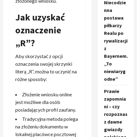
złożonego wniosku.
Niecodzie
nna
Jak uzyskać
postawa
piłkarzy
oznaczenie
Realu po
„R”?
rywalizacji
z
Bayernem.
Aby skorzystać z opcji
„To
oznaczenia swojej skrzynki
niewiaryg
literą „R”, można to uczynić na
odne”
różne sposoby:
Prawie
Złożenie wniosku online
zapomnia
jest możliwe dla osób
ni – czy
posiadających profil zaufany.
rozpoznas
Tradycyjna metoda polega
z dawne
na złożeniu dokumentu w
gwiazdy
lokalnej placówce pocztowej