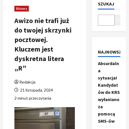
SZUKAJ
Biznes
Awizo nie trafi już
Szukaj
do twojej skrzynki
pocztowej.
Kluczem jest
NAJNOWSZE
dyskretna litera
Absurdaln
„R”
a
sytuacja!
Redakcja
Kandydat
21 listopada, 2024
ów do KRS
2 minut przeczytania
wyłaniano
za
pomocą
SMS-ów