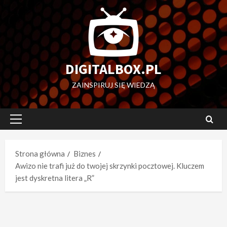
Przejdź
do
treści
DIGITALBOX.PL
ZAINSPIRUJ SIĘ WIEDZĄ
Menu
główne
Strona główna
Biznes
Awizo nie trafi już do twojej skrzynki pocztowej. Kluczem
jest dyskretna litera „R”