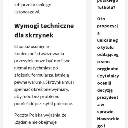
polskiego
lub przekazaniu go
futbolu?
listonoszowi.
Oto
Wymogi techniczne
propozycj
a
dla skrzynek
unikalneg
Chociaż usunięcie
o tytułu
konieczności awizowania
oddająceg
przesyłek może być możliwe
o sens
niemal natychmiast po
oryginału:
złożeniu formularza, istnieją
Czytelnicy
pewne warunki. Skrzynka musi
ocenili
spełniać określone wymiary,
decyzję
aby móc bez problemu
prezydent
pomieścić przesyłki polecone.
a w
sprawie
Poczta Polska wyjaśnia, że
Nawrockie
„żądanie nie obejmuje
go i