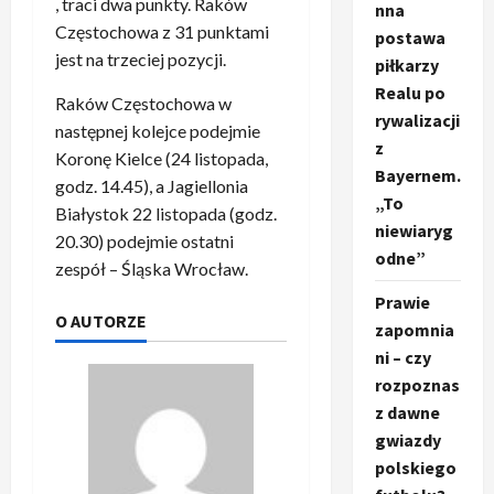
, traci dwa punkty. Raków
nna
Częstochowa z 31 punktami
postawa
jest na trzeciej pozycji.
piłkarzy
Realu po
Raków Częstochowa w
rywalizacji
następnej kolejce podejmie
z
Koronę Kielce (24 listopada,
Bayernem.
godz. 14.45), a Jagiellonia
„To
Białystok 22 listopada (godz.
niewiaryg
20.30) podejmie ostatni
odne”
zespół – Śląska Wrocław.
Prawie
O AUTORZE
zapomnia
ni – czy
rozpoznas
z dawne
gwiazdy
polskiego