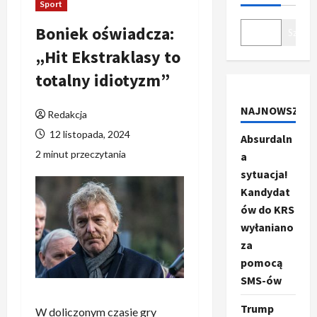
Sport
Boniek oświadcza:
Szukaj
„Hit Ekstraklasy to
totalny idiotyzm”
NAJNOWSZE
Redakcja
12 listopada, 2024
Absurdaln
2 minut przeczytania
a
sytuacja!
Kandydat
ów do KRS
wyłaniano
za
pomocą
SMS-ów
Trump
W doliczonym czasie gry