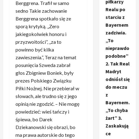
piłkarzy
Berggrena. Trafił w samo
Realu po
sedno Takie zachowanie
starciu z
Berggrena spotkało się ze
Bayernem
sporą krytyką. „Zero
zadziwia.
jakiegokolwiek honoru i
„To
przyzwoitości”, „za to
nieprawdo
powinno być kilka
podobne”
zawieszenia.”, Teraz na temat
2. Tak Real
posunięcia Szweda zabrał
Madryt
głos Zbigniew Boniek, były
odniósł się
prezes Polskiego Związku
do meczu
Piłki Nożnej. Nie przebierał w
z
słowach, ale trudno się z jego
Bayernem.
opinią nie zgodzić. – Nie mogę
„To chyba
powiedzieć: wieś tańczy i
żart” 3.
śpiewa, bo Darek
Zaskakują
Dziekanowski się obrazi, bo
ce
ma prawa autorskie do tego