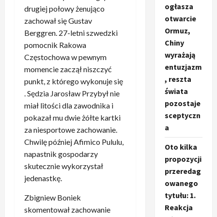
ogłasza
drugiej połowy żenująco
otwarcie
zachował się Gustav
Ormuz,
Berggren. 27-letni szwedzki
Chiny
pomocnik Rakowa
wyrażają
Częstochowa w pewnym
entuzjazm
momencie zaczął niszczyć
, reszta
punkt, z którego wykonuje się
świata
. Sędzia Jarosław Przybył nie
pozostaje
miał litości dla zawodnika i
sceptyczn
pokazał mu dwie żółte kartki
a
za niesportowe zachowanie.
Chwilę później Afimico Pululu,
Oto kilka
napastnik gospodarzy
propozycji
skutecznie wykorzystał
przeredag
jedenastkę.
owanego
tytułu: 1.
Zbigniew Boniek
Reakcja
skomentował zachowanie