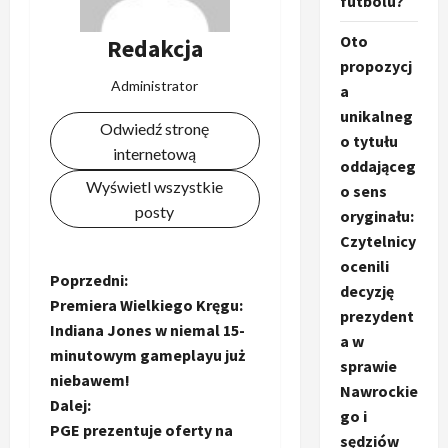
futbolu?
Oto
Redakcja
propozycj
Administrator
a
unikalneg
Odwiedź stronę
o tytułu
internetową
oddająceg
Wyświetl wszystkie
o sens
posty
oryginału:
Czytelnicy
ocenili
Z
Poprzedni:
decyzję
Premiera Wielkiego Kręgu:
prezydent
o
Indiana Jones w niemal 15-
a w
minutowym gameplayu już
b
sprawie
niebawem!
Nawrockie
a
Dalej:
go i
PGE prezentuje oferty na
sędziów