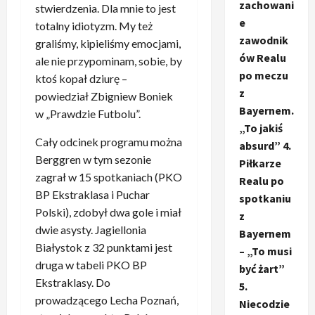
zachowani
stwierdzenia. Dla mnie to jest
e
totalny idiotyzm. My też
zawodnik
graliśmy, kipieliśmy emocjami,
ów Realu
ale nie przypominam, sobie, by
po meczu
ktoś kopał dziurę –
z
powiedział Zbigniew Boniek
Bayernem.
w „Prawdzie Futbolu”.
„To jakiś
Cały odcinek programu można
absurd” 4.
Berggren w tym sezonie
Piłkarze
zagrał w 15 spotkaniach (PKO
Realu po
BP Ekstraklasa i Puchar
spotkaniu
Polski), zdobył dwa gole i miał
z
dwie asysty. Jagiellonia
Bayernem
Białystok z 32 punktami jest
– „To musi
druga w tabeli PKO BP
być żart”
Ekstraklasy. Do
5.
prowadzącego Lecha Poznań,
Niecodzie