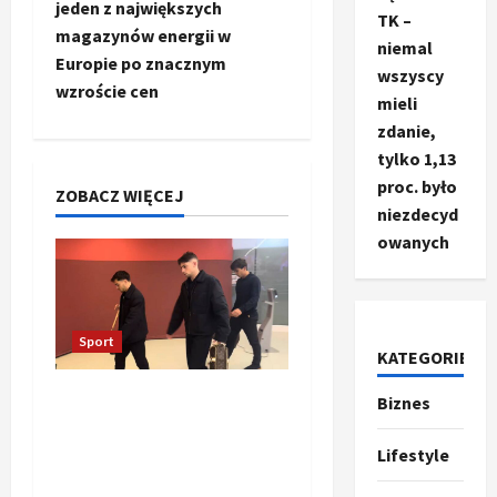
c
jeden z największych
TK –
magazynów energii w
z
niemal
Europie po znacznym
wszyscy
wzroście cen
w
mieli
zdanie,
p
tylko 1,13
i
proc. było
ZOBACZ WIĘCEJ
niezdecyd
s
owanych
y
Sport
KATEGORIE
Oto kilka propozycji
Biznes
Ze świata
T
przeredagowanego
r
tytułu: 1. Reakcja
Lifestyle
u
piłkarzy Realu po starciu