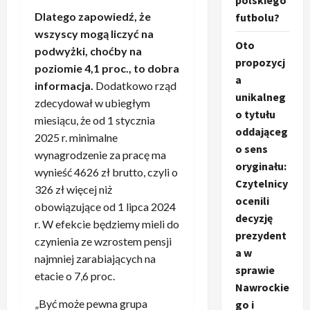
polskiego
Dlatego zapowiedź, że
futbolu?
wszyscy mogą liczyć na
Oto
podwyżki, choćby na
propozycj
poziomie 4,1 proc., to dobra
a
informacja.
Dodatkowo rząd
unikalneg
zdecydował w ubiegłym
o tytułu
miesiącu, że od 1 stycznia
oddająceg
2025 r. minimalne
o sens
wynagrodzenie za pracę ma
oryginału:
wynieść 4626 zł brutto, czyli o
Czytelnicy
326 zł więcej niż
ocenili
obowiązujące od 1 lipca 2024
decyzję
r. W efekcie będziemy mieli do
prezydent
czynienia ze wzrostem pensji
a w
najmniej zarabiających na
sprawie
etacie o 7,6 proc.
Nawrockie
„Być może pewna grupa
go i