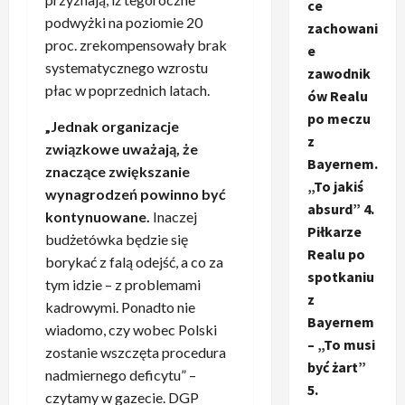
ce
podwyżki na poziomie 20
zachowani
proc. zrekompensowały brak
e
systematycznego wzrostu
zawodnik
płac w poprzednich latach.
ów Realu
po meczu
„Jednak organizacje
z
związkowe uważają, że
Bayernem.
znaczące zwiększanie
„To jakiś
wynagrodzeń powinno być
absurd” 4.
kontynuowane.
Inaczej
Piłkarze
budżetówka będzie się
Realu po
borykać z falą odejść, a co za
spotkaniu
tym idzie – z problemami
z
kadrowymi. Ponadto nie
Bayernem
wiadomo, czy wobec Polski
– „To musi
zostanie wszczęta procedura
być żart”
nadmiernego deficytu” –
5.
czytamy w gazecie. DGP