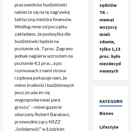
pracowników budżetówki
sędziów
nabierze się na tę zagrywkę
TK –
taktyczną ministra finansów.
niemal
Według mnie od początku
wszyscy
zakładano, że podwyżka dla
mieli
budżetówki będzie na
zdanie,
poziomie ok. 7 proc. Zagrano
tylko 1,13
jednak najpierw wzrostem na
proc. było
poziomie 4,1 proc., a po
niezdecyd
rozmowach z nami strona
owanych
rządowa pokazuje nam, że
mimo trudności budżetowych
jeszcze uda im się
wygospodarować parę
KATEGORIE
Ze świata
groszy” – mówi gazecie
T
Biznes
oburzony Robert Barabasz,
r
u
przewodniczący NSZZ
Lifestyle
m
2
„Solidarność” w Łódzkim