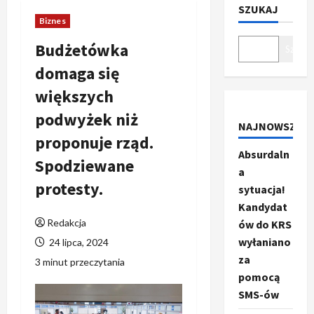
SZUKAJ
Biznes
Budżetówka
Szukaj
domaga się
większych
podwyżek niż
NAJNOWSZE
proponuje rząd.
Absurdaln
Spodziewane
a
protesty.
sytuacja!
Kandydat
Redakcja
ów do KRS
wyłaniano
24 lipca, 2024
za
3 minut przeczytania
pomocą
SMS-ów