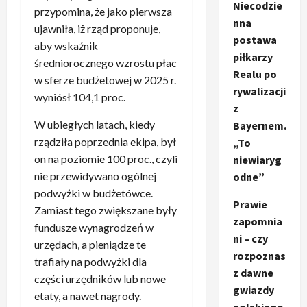
Niecodzie
przypomina, że jako pierwsza
nna
ujawniła, iż rząd proponuje,
postawa
aby wskaźnik
piłkarzy
średniorocznego wzrostu płac
Realu po
w sferze budżetowej w 2025 r.
rywalizacji
wyniósł 104,1 proc.
z
W ubiegłych latach, kiedy
Bayernem.
rządziła poprzednia ekipa, był
„To
on na poziomie 100 proc., czyli
niewiaryg
nie przewidywano ogólnej
odne”
podwyżki w budżetówce.
Prawie
Zamiast tego zwiększane były
zapomnia
fundusze wynagrodzeń w
ni – czy
urzędach, a pieniądze te
rozpoznas
trafiały na podwyżki dla
z dawne
części urzędników lub nowe
gwiazdy
etaty, a nawet nagrody.