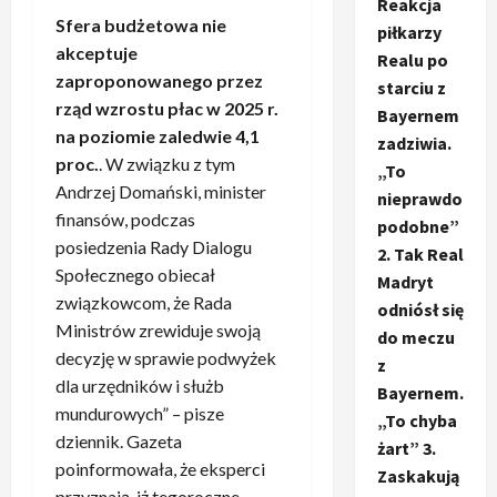
Reakcja
Sfera budżetowa nie
piłkarzy
akceptuje
Realu po
zaproponowanego przez
starciu z
rząd wzrostu płac w 2025 r.
Bayernem
na poziomie zaledwie 4,1
zadziwia.
proc.
. W związku z tym
„To
Andrzej Domański, minister
nieprawdo
finansów, podczas
podobne”
posiedzenia Rady Dialogu
2. Tak Real
Społecznego obiecał
Madryt
związkowcom, że Rada
odniósł się
Ministrów zrewiduje swoją
do meczu
decyzję w sprawie podwyżek
z
dla urzędników i służb
Bayernem.
mundurowych” – pisze
„To chyba
dziennik. Gazeta
żart” 3.
poinformowała, że eksperci
Zaskakują
przyznają, iż tegoroczne