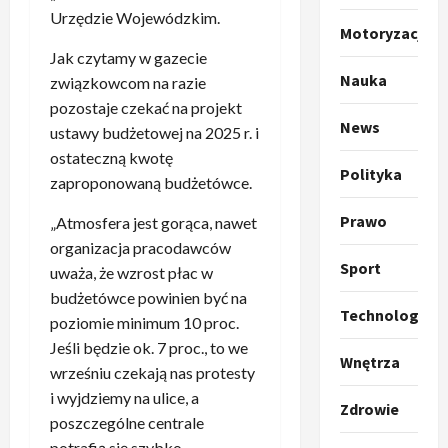
p
Urzędzie Wojewódzkim.
o
Sport
Motoryzacja
O
g
Jak czytamy w gazecie
t
ł
Nauka
związkowcom na razie
o
a
pozostaje czekać na projekt
k
s
3
News
ustawy budżetowej na 2025 r. i
i
z
ostateczną kwotę
l
Sport
a
Polityka
P
zaproponowaną budżetówce.
k
o
r
a
t
Prawo
„Atmosfera jest gorąca, nawet
a
p
w
w
organizacja pracodawców
r
4
a
Sport
i
o
uważa, że wzrost płac w
r
e
Polityka
p
c
budżetówce powinien być na
O
z
o
Technologia
i
poziomie minimum 10 proc.
t
a
z
e
Jeśli będzie ok. 7 proc., to we
o
p
y
O
Wnętrza
wrześniu czekają nas protesty
p
o
5
c
r
i wyjdziemy na ulice, a
r
m
j
m
Zdrowie
o
Polityka
poszczególne centrale
n
i
u
A
p
i
p
potrafią się szybko