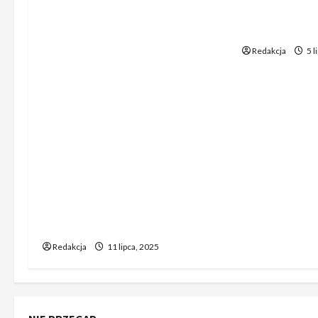
kierowców z
zachowujących sens i
– będą żałow
unikalność: 1. Manewry
powietrzne NATO tuż przy
Redakcja
5 l
granicach Rosji 2. Lotnicze
ćwiczenia NATO w sąsiedztwie
Rosji 3. NATO przeprowadza
ćwiczenia powietrzne w pobliżu
Rosji 4. Sojusz
Północnoatlantycki manewruje
w przestrzeni powietrznej
blisko Rosji 5. Lotnicze
manewry Sojuszu NATO przy
rosyjskiej granicy
Redakcja
11 lipca, 2025