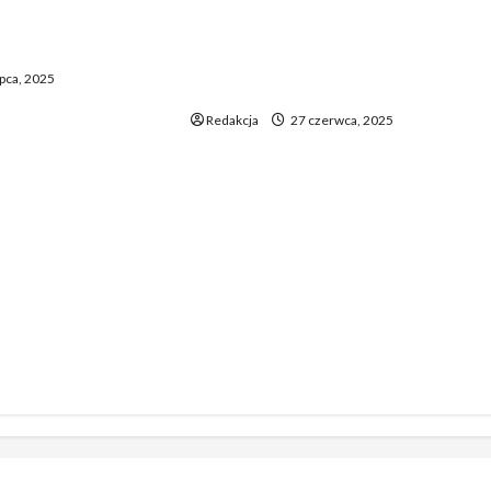
Ceny paliw zaskoczą
 punktami karnymi
kierowców. Nowe zmiany na
ać zmian
stacjach już nadchodzą – ile
ipca, 2025
wydasz za tankowanie?
Redakcja
27 czerwca, 2025