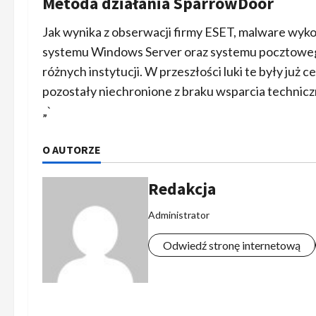
Metoda działania SparrowDoor
Jak wynika z obserwacji firmy ESET, malware wykor
systemu Windows Server oraz systemu pocztowego
różnych instytucji. W przeszłości luki te były już 
pozostały niechronione z braku wsparcia technic
„`
O AUTORZE
Redakcja
Administrator
Odwiedź stronę internetową