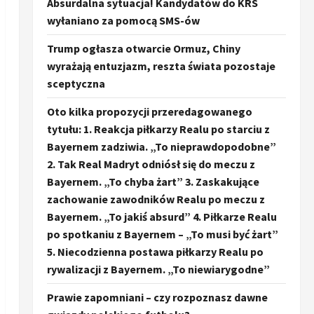
Absurdalna sytuacja! Kandydatów do KRS
wyłaniano za pomocą SMS-ów
Trump ogłasza otwarcie Ormuz, Chiny
wyrażają entuzjazm, reszta świata pozostaje
sceptyczna
Oto kilka propozycji przeredagowanego
tytułu: 1. Reakcja piłkarzy Realu po starciu z
Bayernem zadziwia. „To nieprawdopodobne”
2. Tak Real Madryt odniósł się do meczu z
Bayernem. „To chyba żart” 3. Zaskakujące
zachowanie zawodników Realu po meczu z
Bayernem. „To jakiś absurd” 4. Piłkarze Realu
po spotkaniu z Bayernem – „To musi być żart”
5. Niecodzienna postawa piłkarzy Realu po
rywalizacji z Bayernem. „To niewiarygodne”
Prawie zapomniani – czy rozpoznasz dawne