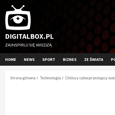
Przejdź
do
treści
DIGITALBOX.PL
ZAINSPIRUJ SIĘ WIEDZĄ
HOME
NEWS
SPORT
BIZNES
ZE ŚWIATA
P
Strona główna
Technologia
Chińscy cyberprzestępcy wzm