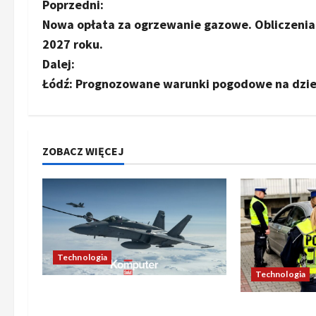
Z
Poprzedni:
Nowa opłata za ogrzewanie gazowe. Obliczeni
o
2027 roku.
b
Dalej:
Łódź: Prognozowane warunki pogodowe na dzie
a
c
z
ZOBACZ WIĘCEJ
w
p
i
Technologia
s
Technologia
Oto kilka propozycji
y
Nowe przepis
przeredagowanego tytułu,