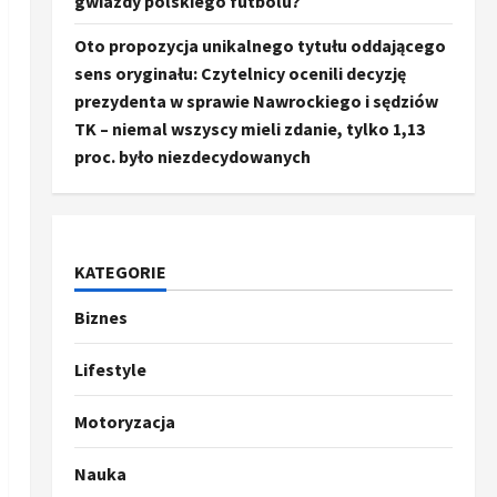
gwiazdy polskiego futbolu?
Oto propozycja unikalnego tytułu oddającego
sens oryginału: Czytelnicy ocenili decyzję
prezydenta w sprawie Nawrockiego i sędziów
TK – niemal wszyscy mieli zdanie, tylko 1,13
proc. było niezdecydowanych
KATEGORIE
Biznes
Ze świata
Trump ogłasza otwarcie
Ormuz, Chiny wyrażają
Lifestyle
entuzjazm, reszta świata
pozostaje sceptyczna
2
Motoryzacja
16 kwietnia, 2026
Sport
Nauka
Oto kilka propozycji