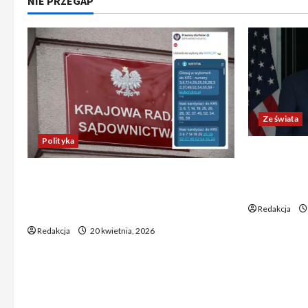
NIE PRZEGAP
Ze świata
Polityka
Trump ogł
Chiny wyra
Absurdalna sytuacja! Kandydatów
świata poz
do KRS wyłaniano za pomocą SMS-
Redakcja
ów
Redakcja
20 kwietnia, 2026