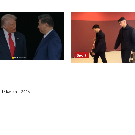
Sport
asza otwarcie Ormuz,
Oto kilka propozycji
żają entuzjazm, reszta
przeredagowanego tytułu:
ostaje sceptyczna
Reakcja piłkarzy Realu po 
16 kwietnia, 2026
Bayernem zadziwia. „To
nieprawdopodobne” 2. Ta
Madryt odniósł się do mec
Bayernem. „To chyba żart”
Zaskakujące zachowanie
zawodników Realu po mec