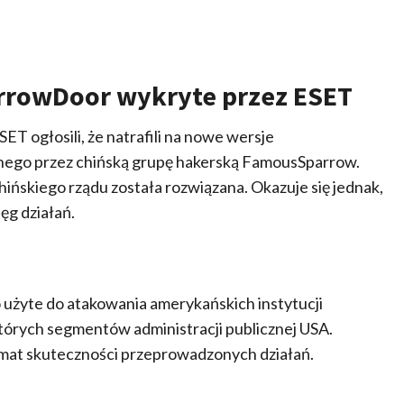
rrowDoor wykryte przez ESET
ET ogłosili, że natrafili na nowe wersje
ego przez chińską grupę hakerską FamousSparrow.
chińskiego rządu została rozwiązana. Okazuje się jednak,
ięg działań.
użyte do atakowania amerykańskich instytucji
órych segmentów administracji publicznej USA.
emat skuteczności przeprowadzonych działań.