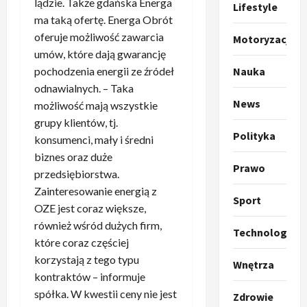
lądzie. Także gdańska Energa
t
ł
Lifestyle
o
ma taką ofertę. Energa Obrót
a
k
s
3
oferuje możliwość zawarcia
Motoryzacja
i
z
umów, które dają gwarancję
l
Sport
a
pochodzenia energii ze źródeł
Nauka
P
k
o
odnawialnych. – Taka
r
a
t
News
możliwość mają wszystkie
a
p
w
grupy klientów, tj.
w
r
4
a
Polityka
i
o
konsumenci, mały i średni
r
e
Polityka
p
c
biznes oraz duże
O
Prawo
z
o
i
przedsiębiorstwa.
t
a
z
e
Zainteresowanie energią z
o
p
y
Sport
O
OZE jest coraz większe,
p
o
5
c
r
również wśród dużych firm,
r
m
j
m
Technologia
o
Polityka
które coraz częściej
n
i
u
A
p
i
korzystają z tego typu
p
z
Wnętrza
b
o
a
r
,
kontraktów – informuje
s
z
n
z
C
spółka. W kwestii ceny nie jest
Zdrowie
u
y
1
i
e
h