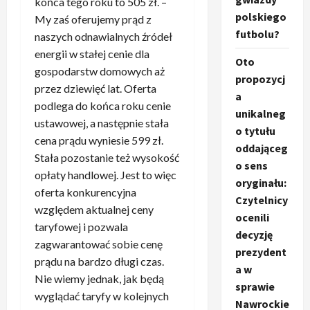
końca tego roku to 505 zł. –
polskiego
My zaś oferujemy prąd z
futbolu?
naszych odnawialnych źródeł
energii w stałej cenie dla
Oto
gospodarstw domowych aż
propozycj
przez dziewięć lat. Oferta
a
podlega do końca roku cenie
unikalneg
ustawowej, a następnie stała
o tytułu
cena prądu wyniesie 599 zł.
oddająceg
Stała pozostanie też wysokość
o sens
opłaty handlowej. Jest to więc
oryginału:
oferta konkurencyjna
Czytelnicy
względem aktualnej ceny
ocenili
taryfowej i pozwala
decyzję
zagwarantować sobie cenę
prezydent
prądu na bardzo długi czas.
a w
Nie wiemy jednak, jak będą
sprawie
wyglądać taryfy w kolejnych
Nawrockie