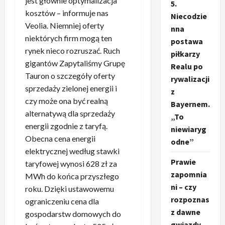
jest głównie optymalizacja
5.
kosztów – informuje nas
Niecodzie
Veolia. Niemniej oferty
nna
niektórych firm mogą ten
postawa
rynek nieco rozruszać. Ruch
piłkarzy
gigantów Zapytaliśmy Grupę
Realu po
Tauron o szczegóły oferty
rywalizacji
sprzedaży zielonej energii i
z
czy może ona być realną
Bayernem.
alternatywą dla sprzedaży
„To
energii zgodnie z taryfą.
niewiaryg
Obecna cena energii
odne”
elektrycznej według stawki
Prawie
taryfowej wynosi 628 zł za
zapomnia
MWh do końca przyszłego
ni – czy
roku. Dzięki ustawowemu
rozpoznas
ograniczeniu cena dla
z dawne
gospodarstw domowych do
gwiazdy