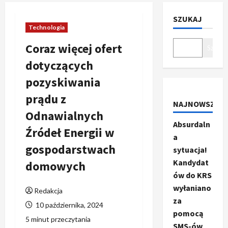
SZUKAJ
Technologia
Coraz więcej ofert
Szukaj
dotyczących
pozyskiwania
prądu z
NAJNOWSZE
Odnawialnych
Absurdaln
Źródeł Energii w
a
gospodarstwach
sytuacja!
Kandydat
domowych
ów do KRS
wyłaniano
Redakcja
za
10 października, 2024
pomocą
5 minut przeczytania
SMS-ów