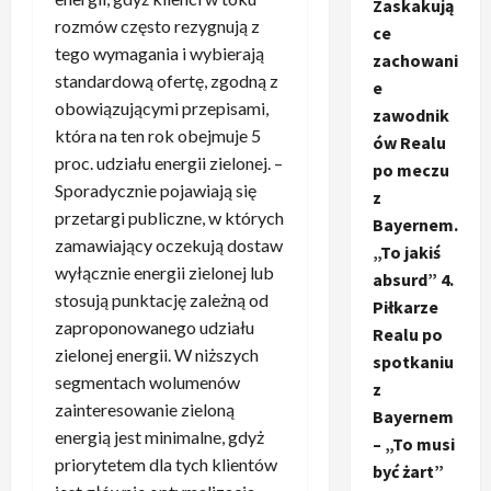
Zaskakują
rozmów często rezygnują z
ce
tego wymagania i wybierają
zachowani
standardową ofertę, zgodną z
e
obowiązującymi przepisami,
zawodnik
która na ten rok obejmuje 5
ów Realu
proc. udziału energii zielonej. –
po meczu
Sporadycznie pojawiają się
z
przetargi publiczne, w których
Bayernem.
zamawiający oczekują dostaw
„To jakiś
wyłącznie energii zielonej lub
absurd” 4.
stosują punktację zależną od
Piłkarze
zaproponowanego udziału
Realu po
zielonej energii. W niższych
spotkaniu
segmentach wolumenów
z
zainteresowanie zieloną
Bayernem
energią jest minimalne, gdyż
– „To musi
priorytetem dla tych klientów
być żart”