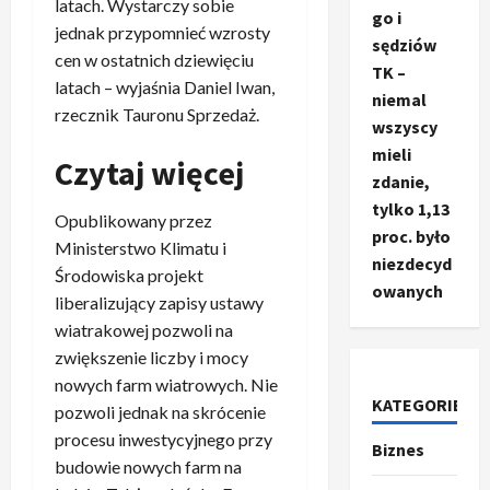
latach. Wystarczy sobie
go i
jednak przypomnieć wzrosty
sędziów
cen w ostatnich dziewięciu
TK –
latach – wyjaśnia Daniel Iwan,
niemal
rzecznik Tauronu Sprzedaż.
wszyscy
mieli
Czytaj więcej
zdanie,
tylko 1,13
Opublikowany przez
proc. było
Ministerstwo Klimatu i
niezdecyd
Środowiska projekt
owanych
liberalizujący zapisy ustawy
Ze świata
T
wiatrakowej pozwoli na
r
zwiększenie liczby i mocy
u
nowych farm wiatrowych. Nie
m
KATEGORIE
2
pozwoli jednak na skrócenie
p
procesu inwestycyjnego przy
Biznes
o
Sport
budowie nowych farm na
O
g