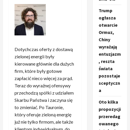
Trump
ogłasza
otwarcie
Ormuz,
Chiny
wyrażają
Dotychczas oferty z dostawą
entuzjazm
zielonej energii były
, reszta
kierowane głównie dla dużych
świata
firm, które były gotowe
pozostaje
zapłacić nieco więcej za prąd.
sceptyczn
Teraz do wyraźnej ofensywy
a
przechodzą spółki z udziałem
Skarbu Państwa i zaczyna się
Oto kilka
to zmieniać. Po Tauronie,
propozycji
który oferuje zieloną energię
przeredag
już nie tylko firmom, ale także
owanego
klientom indywidualnym, do