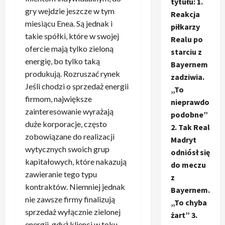
tytułu: 1.
gry wejdzie jeszcze w tym
Reakcja
miesiącu Enea. Są jednak i
piłkarzy
takie spółki, które w swojej
Realu po
ofercie mają tylko zieloną
starciu z
energię, bo tylko taką
Bayernem
produkują. Rozruszać rynek
zadziwia.
Jeśli chodzi o sprzedaż energii
„To
firmom, największe
nieprawdo
zainteresowanie wyrażają
podobne”
duże korporacje, często
2. Tak Real
zobowiązane do realizacji
Madryt
wytycznych swoich grup
odniósł się
kapitałowych, które nakazują
do meczu
zawieranie tego typu
z
kontraktów. Niemniej jednak
Bayernem.
nie zawsze firmy finalizują
„To chyba
sprzedaż wyłącznie zielonej
żart” 3.
energii, gdyż klienci w toku