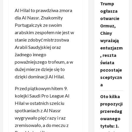
Trump
Al Hilal to prawdziwa zmora
ogłasza
dla Al Nassr. Znakomity
otwarcie
Portugalczyk ze swoim
Ormuz,
arabskim zespołem nie jest w
Chiny
stanie zdobyć mistrzostwa
wyrażają
Arabii Saudyjskiej oraz
entuzjazm
żadnego innego
, reszta
poważniejszego trofeum, a w
świata
dużej mierze dzieje się to
pozostaje
dzięki dominacji Al Hilal.
sceptyczn
a
Przed piątkowym hitem 9.
kolejki Saudi Pro League Al
Oto kilka
Hilal w ostatnich sześciu
propozycji
spotkaniach z Al Nassr
przeredag
wygrywało pięć razy i raz
owanego
zremisowało, a do meczu z
tytułu: 1.