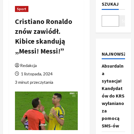
SZUKAJ
Sport
Cristiano Ronaldo
Szukaj
znów zawiódł.
Kibice skandują
„Messi! Messi!”
NAJNOWSZE
Redakcja
Absurdaln
a
1 listopada, 2024
sytuacja!
3 minut przeczytania
Kandydat
ów do KRS
wyłaniano
za
pomocą
SMS-ów