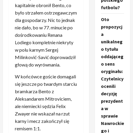
polskiego
kapitalnie obronił Bento, co
futbolu?
było strzałem ostrzegawczym
Oto
dla gospodarzy. Nic to jednak
propozycj
nie dało, bo w 77. minucie po
a
dośrodkowaniu Renana
unikalneg
Lodiego kompletnie niekryty
o tytułu
w polu karnym Sergej
oddająceg
Milinković-Savić doprowadził
o sens
głową do wyrównania.
oryginału:
W końcówce goście domagali
Czytelnicy
się jeszcze po twardym starciu
ocenili
bramkarza Bento z
decyzję
Aleksandarem Mitroviciem,
prezydent
ale niemiecki sędzia Felix
a w
Zwayer nie wskazał na rzut
sprawie
karny i mecz zakończył się
Nawrockie
remisem 1:1.
go i