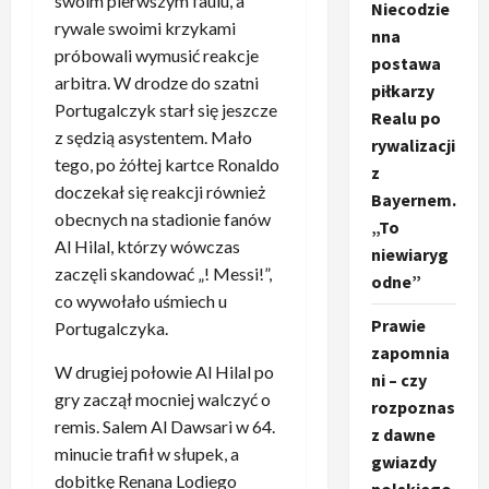
swoim pierwszym faulu, a
Niecodzie
rywale swoimi krzykami
nna
próbowali wymusić reakcje
postawa
arbitra. W drodze do szatni
piłkarzy
Portugalczyk starł się jeszcze
Realu po
z sędzią asystentem. Mało
rywalizacji
tego, po żółtej kartce Ronaldo
z
doczekał się reakcji również
Bayernem.
obecnych na stadionie fanów
„To
Al Hilal, którzy wówczas
niewiaryg
zaczęli skandować „! Messi!”,
odne”
co wywołało uśmiech u
Prawie
Portugalczyka.
zapomnia
W drugiej połowie Al Hilal po
ni – czy
gry zaczął mocniej walczyć o
rozpoznas
remis. Salem Al Dawsari w 64.
z dawne
minucie trafił w słupek, a
gwiazdy
dobitkę Renana Lodiego