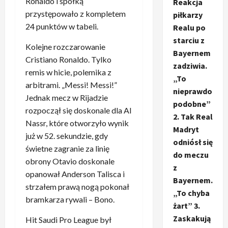
Ronaldo i spółką
Reakcja
przystępowało z kompletem
piłkarzy
24 punktów w tabeli.
Realu po
starciu z
Kolejne rozczarowanie
Bayernem
Cristiano Ronaldo. Tylko
zadziwia.
remis w hicie, polemika z
„To
arbitrami. „Messi! Messi!”
nieprawdo
Jednak mecz w Rijadzie
podobne”
rozpoczął się doskonale dla Al
2. Tak Real
Nassr, które otworzyło wynik
Madryt
już w 52. sekundzie, gdy
odniósł się
świetne zagranie za linię
do meczu
obrony Otavio doskonale
z
opanował Anderson Talisca i
Bayernem.
strzałem prawą nogą pokonał
„To chyba
bramkarza rywali – Bono.
żart” 3.
Zaskakują
Hit Saudi Pro League był