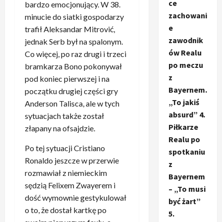
ce
bardzo emocjonujący. W 38.
zachowani
minucie do siatki gospodarzy
e
trafił Aleksandar Mitrović,
zawodnik
jednak Serb był na spalonym.
ów Realu
Co więcej, po raz drugi i trzeci
po meczu
bramkarza Bono pokonywał
z
pod koniec pierwszej i na
Bayernem.
początku drugiej części gry
„To jakiś
Anderson Talisca, ale w tych
absurd” 4.
sytuacjach także został
Piłkarze
złapany na ofsajdzie.
Realu po
Po tej sytuacji Cristiano
spotkaniu
Ronaldo jeszcze w przerwie
z
rozmawiał z niemieckim
Bayernem
sędzią Felixem Zwayerem i
– „To musi
dość wymownie gestykulował
być żart”
o to, że dostał kartkę po
5.