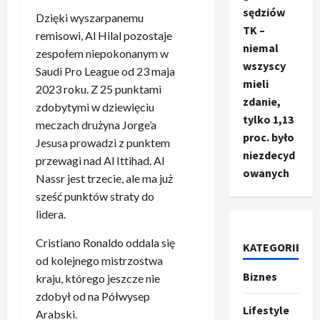
sędziów
Dzięki wyszarpanemu
TK –
remisowi, Al Hilal pozostaje
niemal
zespołem niepokonanym w
wszyscy
Saudi Pro League od 23 maja
mieli
2023 roku. Z 25 punktami
zdanie,
zdobytymi w dziewięciu
tylko 1,13
meczach drużyna Jorge’a
proc. było
Jesusa prowadzi z punktem
niezdecyd
przewagi nad Al Ittihad. Al
owanych
Nassr jest trzecie, ale ma już
sześć punktów straty do
lidera.
Cristiano Ronaldo oddala się
KATEGORIE
od kolejnego mistrzostwa
Biznes
Ze świata
kraju, którego jeszcze nie
T
zdobył od na Półwysep
r
Lifestyle
Arabski.