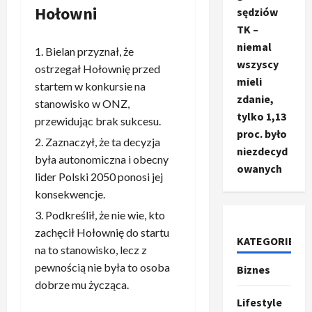
Hołowni
sędziów
TK –
niemal
Bielan przyznał, że
wszyscy
ostrzegał Hołownię przed
mieli
startem w konkursie na
zdanie,
stanowisko w ONZ,
tylko 1,13
przewidując brak sukcesu.
proc. było
Zaznaczył, że ta decyzja
niezdecyd
była autonomiczna i obecny
owanych
lider Polski 2050 ponosi jej
konsekwencje.
Podkreślił, że nie wie, kto
Ze świata
zachęcił Hołownię do startu
T
KATEGORIE
na to stanowisko, lecz z
r
pewnością nie była to osoba
u
Biznes
m
dobrze mu życząca.
2
p
Lifestyle
Sport