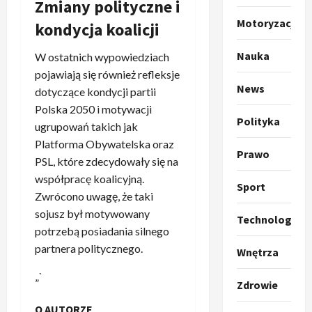
o
Zmiany polityczne i
O
g
Motoryzacja
kondycja koalicji
t
ł
o
a
Nauka
W ostatnich wypowiedziach
k
s
3
pojawiają się również refleksje
i
z
News
dotyczące kondycji partii
l
Sport
a
P
k
o
Polska 2050 i motywacji
Polityka
r
a
t
ugrupowań takich jak
a
p
w
Platforma Obywatelska oraz
w
r
Prawo
4
a
PSL, które zdecydowały się na
i
o
r
współpracę koalicyjną.
e
Polityka
p
c
Sport
Zwrócono uwagę, że taki
O
z
o
i
t
a
sojusz był motywowany
z
e
Technologia
o
p
y
potrzebą posiadania silnego
O
p
o
5
c
r
partnera politycznego.
Wnętrza
r
m
j
m
o
Polityka
n
i
„`
u
Zdrowie
A
p
i
p
z
b
o
a
r
,
O AUTORZE