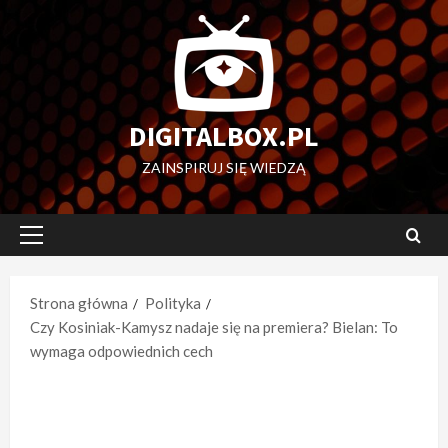
Przejdź
do
treści
DIGITALBOX.PL
ZAINSPIRUJ SIĘ WIEDZĄ
Menu
główne
Strona główna
Polityka
Czy Kosiniak-Kamysz nadaje się na premiera? Bielan: To
wymaga odpowiednich cech