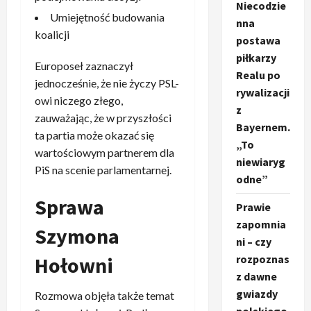
Niecodzie
Umiejętność budowania
nna
koalicji
postawa
piłkarzy
Europoseł zaznaczył
Realu po
jednocześnie, że nie życzy PSL-
rywalizacji
owi niczego złego,
z
zauważając, że w przyszłości
Bayernem.
ta partia może okazać się
„To
wartościowym partnerem dla
niewiaryg
PiS na scenie parlamentarnej.
odne”
Sprawa
Prawie
zapomnia
Szymona
ni – czy
Hołowni
rozpoznas
z dawne
gwiazdy
Rozmowa objęła także temat