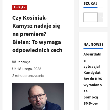
SZUKAJ
Polityka
Czy Kosiniak-
Szukaj
Kamysz nadaje się
na premiera?
Bielan: To wymaga
NAJNOWSZE
odpowiednich cech
Absurdaln
a
Redakcja
sytuacja!
16 lutego, 2026
Kandydat
2 minut przeczytania
ów do KRS
wyłaniano
za
pomocą
SMS-ów