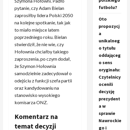
polskiego
Szymona Hołowni. Padło
futbolu?
pytanie, czy Adam Bielan
zaprosiłby lidera Polski 2050
Oto
na kolejne spotkanie, tak jak
propozycj
to miało miejsce latem
a
poprzedniego roku. Bielan
unikalneg
stwierdził, że nie wie, czy
o tytułu
Hołownia chciałby takiego
oddająceg
zaproszenia, po czym dodał,
o sens
że Szymon Hołownia
oryginału:
samodzielnie zadecydował o
Czytelnicy
odejściu z funkcji szefa partii
ocenili
oraz kandydowaniu na
decyzję
stanowisko wysokiego
prezydent
komisarza ONZ.
a w
sprawie
Komentarz na
Nawrockie
temat decyzji
go i