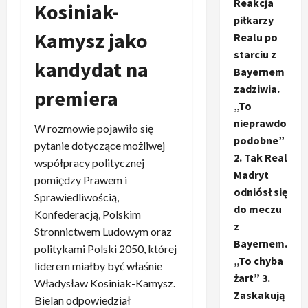
Reakcja
Kosiniak-
piłkarzy
Kamysz jako
Realu po
starciu z
kandydat na
Bayernem
zadziwia.
premiera
„To
nieprawdo
W rozmowie pojawiło się
podobne”
pytanie dotyczące możliwej
2. Tak Real
współpracy politycznej
Madryt
pomiędzy Prawem i
odniósł się
Sprawiedliwością,
do meczu
Konfederacją, Polskim
z
Stronnictwem Ludowym oraz
Bayernem.
politykami Polski 2050, której
„To chyba
liderem miałby być właśnie
żart” 3.
Władysław Kosiniak-Kamysz.
Zaskakują
Bielan odpowiedział