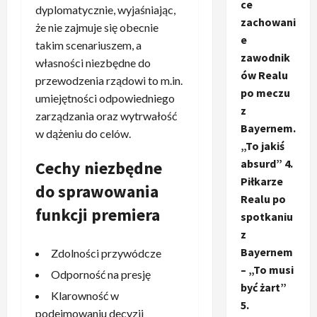
ce
dyplomatycznie, wyjaśniając,
zachowani
że nie zajmuje się obecnie
e
takim scenariuszem, a
zawodnik
własności niezbędne do
ów Realu
przewodzenia rządowi to m.in.
po meczu
umiejętności odpowiedniego
z
zarządzania oraz wytrwałość
Bayernem.
w dążeniu do celów.
„To jakiś
absurd” 4.
Cechy niezbędne
Piłkarze
do sprawowania
Realu po
funkcji premiera
spotkaniu
z
Bayernem
Zdolności przywódcze
– „To musi
Odporność na presję
być żart”
Klarowność w
5.
podejmowaniu decyzji