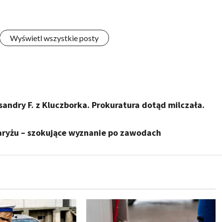
Wyświetl wszystkie posty
ndry F. z Kluczborka. Prokuratura dotąd milczała.
aryżu – szokujące wyznanie po zawodach