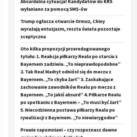
Absurdalna sytuacja! Kandydatów do KRS
wyłaniano za pomocą SMS-ów
Trump ogłasza otwarcie Ormuz, Chiny
wyrażają entuzjazm, reszta świata pozostaje
sceptyczna
Oto kilka propozycji przeredagowanego
tytułu: 1. Reakcja piłkarzy Realu po starciu z
Bayernem zadziwia. „To nieprawdopodobne”
2. Tak Real Madryt odniósł się do meczu z
Bayernem. „To chyba żart” 3. Zaskakujące
zachowanie zawodników Realu po meczu z
Bayernem. „To jakiś absurd” 4. Piłkarze Realu
po spotkaniu z Bayernem – „To musi być żart”
5. Niecodzienna postawa piłkarzy Realu po
rywalizacji z Bayernem. „To niewiarygodne”
Prawie zapomniani – czy rozpoznasz dawne