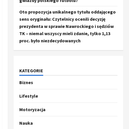
gwiazdy polskiego futbolu?
Oto propozycja unikalnego tytułu oddającego
sens oryginału: Czytelnicy ocenili decyzję
prezydenta w sprawie Nawrockiego i sędziów
TK – niemal wszyscy mieli zdanie, tylko 1,13
proc. było niezdecydowanych
KATEGORIE
Biznes
Ze świata
Trump ogłasza otwarcie
Ormuz, Chiny wyrażają
Lifestyle
entuzjazm, reszta świata
pozostaje sceptyczna
2
Motoryzacja
16 kwietnia, 2026
Sport
Nauka
Oto kilka propozycji