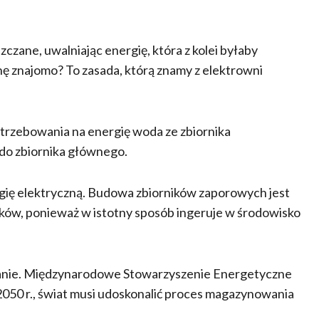
zane, uwalniając energię, która z kolei byłaby
hę znajomo? To zasada, którą znamy z elektrowni
trzebowania na energię woda ze zbiornika
o zbiornika głównego.
ię elektryczną. Budowa zbiorników zaporowych jest
ków, ponieważ w istotny sposób ingeruje w środowisko
ązanie. Międzynarodowe Stowarzyszenie Energetyczne
2050 r., świat musi udoskonalić proces magazynowania