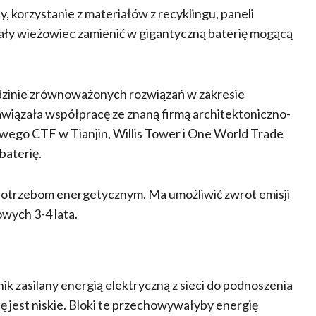
 korzystanie z materiałów z recyklingu, paneli
 cały wieżowiec zamienić w gigantyczną baterię mogącą
iedzinie zrównoważonych rozwiązań w zakresie
nawiązała współpracę ze znaną firmą architektoniczno-
wego CTF w Tianjin, Willis Tower i One World Trade
baterię.
 potrzebom energetycznym. Ma umożliwić zwrot emisji
wych 3-4 lata.
 zasilany energią elektryczną z sieci do podnoszenia
ę jest niskie. Bloki te przechowywałyby energię