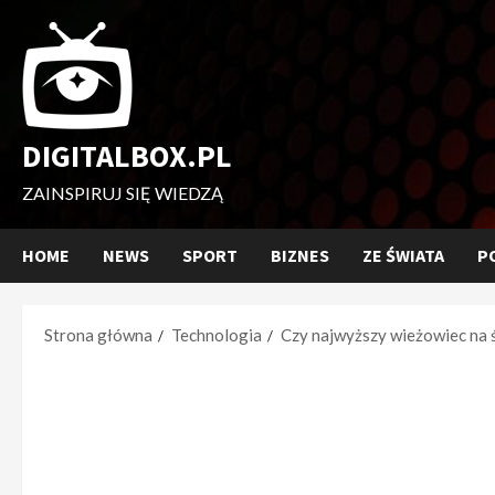
Przejdź
do
treści
DIGITALBOX.PL
ZAINSPIRUJ SIĘ WIEDZĄ
HOME
NEWS
SPORT
BIZNES
ZE ŚWIATA
P
Strona główna
Technologia
Czy najwyższy wieżowiec na 