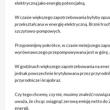
elektryczną jako energię potencjalną.
W czasie większego zapotrzebowania byłyby opuszc
przekształcana w energię elektryczną. Brzmi troc
szczytowo-pompowych.
Przypomnijmy pokrótce, w czasie mniejszego zapo
wyrównawczego przepompowywana jest w górę, d
W godzinach większego zapotrzebowania na energ
jednak powszechnie krytykowana przez przyrodni
przyrodnicze i krajobraz.
Czy tego chcemy, czy nie, musimy znaleźć rozwi
uważa, że chcąc osiągnąć zerową emisję netto do 
energii.