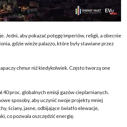
 Jedni, aby pokazać potęgę imperiów, religii, a obecnie
nia, gdzie wieże palazzo, które były stawiane przez
drapaczy chmur niż kiedykolwiek. Często tworzą one
40 proc. globalnych emisji gazów cieplarnianych.
 nowe sposoby, aby uczynić swoje projekty mniej
y, ściany, jasne, odbijające światło elewacje,
ki, co pozwala oszczędzić energię.