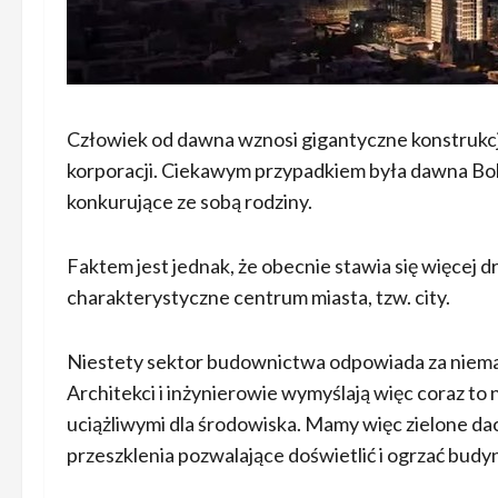
Człowiek od dawna wznosi gigantyczne konstrukcje.
korporacji. Ciekawym przypadkiem była dawna Bolo
konkurujące ze sobą rodziny.
Faktem jest jednak, że obecnie stawia się więcej 
charakterystyczne centrum miasta, tzw. city.
Niestety sektor budownictwa odpowiada za niemal 
Architekci i inżynierowie wymyślają więc coraz to
uciążliwymi dla środowiska. Mamy więc zielone dach
przeszklenia pozwalające doświetlić i ogrzać budyn