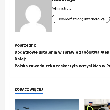
Administrator
Odwiedź stronę internetową
Z
Poprzedni:
Dodatkowe ustalenia w sprawie zabójstwa Aleksa
o
Dalej:
b
Polska zawodniczka zaskoczyła wszystkich w P
a
c
ZOBACZ WIĘCEJ
z
w