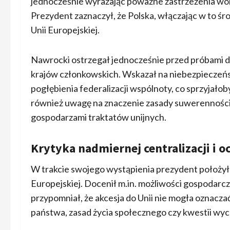
jednocześnie wyrażając poważne zastrzeżenia wob
Prezydent zaznaczył, że Polska, włączając w to 
Unii Europejskiej.
Nawrocki ostrzegał jednocześnie przed próbami dal
krajów członkowskich. Wskazał na niebezpieczeńst
pogłębienia federalizacji wspólnoty, co sprzyjało
również uwagę na znaczenie zasady suwerenności,
gospodarzami traktatów unijnych.
Krytyka nadmiernej centralizacji i 
W trakcie swojego wystąpienia prezydent położył n
Europejskiej. Docenił m.in. możliwości gospodarc
przypomniał, że akcesja do Unii nie mogła oznacz
państwa, zasad życia społecznego czy kwestii wyc