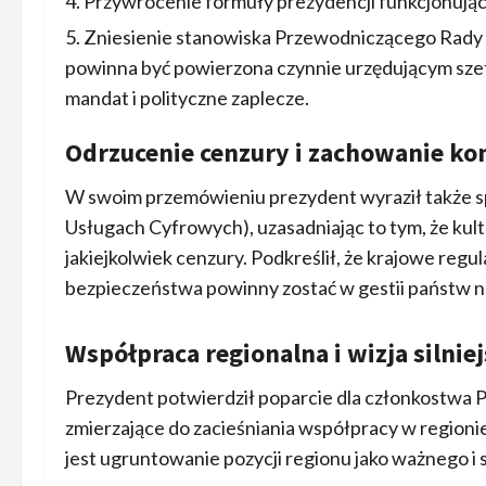
Przywrócenie formuły prezydencji funkcjonujące
Zniesienie stanowiska Przewodniczącego Rady E
powinna być powierzona czynnie urzędującym sz
mandat i polityczne zaplecze.
Odrzucenie cenzury i zachowanie k
W swoim przemówieniu prezydent wyraził także s
Usługach Cyfrowych), uzasadniając to tym, że kult
jakiejkolwiek cenzury. Podkreślił, że krajowe regu
bezpieczeństwa powinny zostać w gestii państw 
Współpraca regionalna i wizja silni
Prezydent potwierdził poparcie dla członkostwa Po
zmierzające do zacieśniania współpracy w region
jest ugruntowanie pozycji regionu jako ważnego i