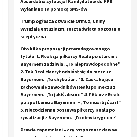
Absurdalna sytuacja! Kandydatów do KRS
wyłaniano za pomocą SMS-ów
Trump ogłasza otwarcie Ormuz, Chiny
wyrażają entuzjazm, reszta świata pozostaje
sceptyczna
Oto kilka propozycji przeredagowanego
tytułu: 1. Reakcja piłkarzy Realu po starciu z
Bayernem zadziwia. „To nieprawdopodobne”
2. Tak Real Madryt odniósł się do meczu z
Bayernem. „To chyba żart” 3. Zaskakujące
zachowanie zawodników Realu po meczu z
Bayernem. „To jakiś absurd” 4. Piłkarze Realu
po spotkaniu z Bayernem – „To musi być żart”
5. Niecodzienna postawa piłkarzy Realu po
rywalizacji z Bayernem. „To niewiarygodne”
Prawie zapomniani – czy rozpoznasz dawne