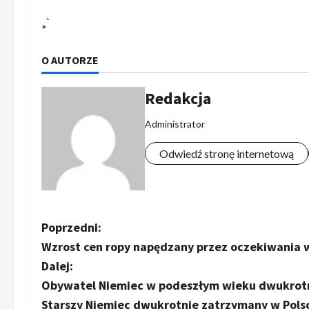
„`
O AUTORZE
Redakcja
Administrator
Odwiedź stronę internetową
Z
Poprzedni:
Wzrost cen ropy napędzany przez oczekiwania 
o
Dalej:
b
Obywatel Niemiec w podeszłym wieku dwukrotnie
Starszy Niemiec dwukrotnie zatrzymany w Pols