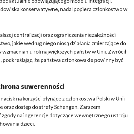
ec aktualnie obowiązującego modelu integracji.
środowiska konserwatywne, nadal popiera członkostwo w
szej centralizacji oraz ograniczenia niezależności
wo, jakie według niego niosą działania zmierzające do
by wzmacnianiu roli największych państw w Unii. Zwrócił
 podkreślając, że państwa członkowskie powinny być
ochrona suwerenności
acisk na korzyści płynące z członkostwa Polski w Unii
ze oraz dostęp do strefy Schengen. Zarazem
ać zgody na ingerencje dotyczące wewnętrznego ustroju
howania dzieci.