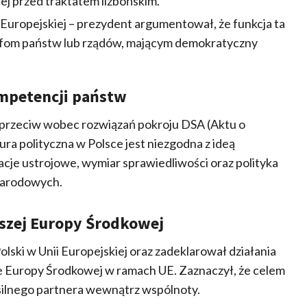
j przed traktatem lizbońskim.
uropejskiej – prezydent argumentował, że funkcja ta
efom państw lub rządów, mającym demokratyczny
ompetencji państw
przeciw wobec rozwiązań pokroju DSA (Aktu o
ura polityczna w Polsce jest niezgodna z ideą
lacje ustrojowe, wymiar sprawiedliwości oraz polityka
narodowych.
ejszej Europy Środkowej
lski w Unii Europejskiej oraz zadeklarował działania
ie Europy Środkowej w ramach UE. Zaznaczył, że celem
 silnego partnera wewnątrz wspólnoty.