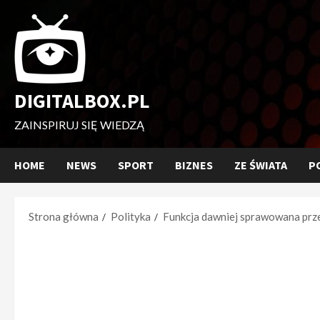
Przejdź
do
treści
DIGITALBOX.PL
ZAINSPIRUJ SIĘ WIEDZĄ
HOME
NEWS
SPORT
BIZNES
ZE ŚWIATA
P
Strona główna
Polityka
Funkcja dawniej sprawowana prze