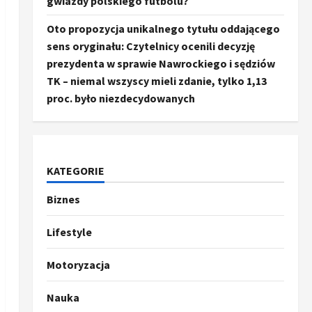
gwiazdy polskiego futbolu?
Oto propozycja unikalnego tytułu oddającego
sens oryginału: Czytelnicy ocenili decyzję
prezydenta w sprawie Nawrockiego i sędziów
TK – niemal wszyscy mieli zdanie, tylko 1,13
proc. było niezdecydowanych
KATEGORIE
Biznes
Ze świata
Trump ogłasza otwarcie
Ormuz, Chiny wyrażają
Lifestyle
entuzjazm, reszta świata
pozostaje sceptyczna
2
Motoryzacja
16 kwietnia, 2026
Sport
Nauka
Oto kilka propozycji