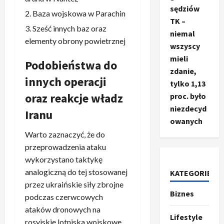
sędziów
Baza wojskowa w Parachin
TK –
Sześć innych baz oraz
niemal
elementy obrony powietrznej
wszyscy
mieli
Podobieństwa do
zdanie,
innych operacji
tylko 1,13
oraz reakcje władz
proc. było
niezdecyd
Iranu
owanych
Warto zaznaczyć, że do
przeprowadzenia ataku
wykorzystano taktykę
analogiczną do tej stosowanej
KATEGORIE
przez ukraińskie siły zbrojne
Ze świata
Biznes
podczas czerwcowych
T
r
ataków dronowych na
Lifestyle
u
rosyjskie lotniska wojskowe.