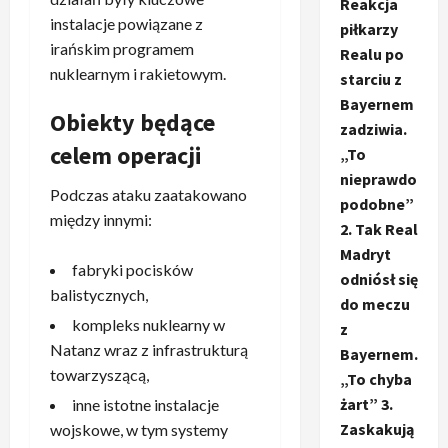
Reakcja
instalacje powiązane z
piłkarzy
irańskim programem
Realu po
nuklearnym i rakietowym.
starciu z
Bayernem
Obiekty będące
zadziwia.
celem operacji
„To
nieprawdo
Podczas ataku zaatakowano
podobne”
między innymi:
2. Tak Real
Madryt
fabryki pocisków
odniósł się
balistycznych,
do meczu
kompleks nuklearny w
z
Natanz wraz z infrastrukturą
Bayernem.
towarzyszącą,
„To chyba
żart” 3.
inne istotne instalacje
Zaskakują
wojskowe, w tym systemy