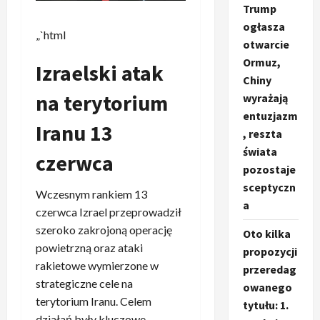
Trump
ogłasza
„`html
otwarcie
Ormuz,
Izraelski atak
Chiny
na terytorium
wyrażają
entuzjazm
Iranu 13
, reszta
świata
czerwca
pozostaje
sceptyczn
Wczesnym rankiem 13
a
czerwca Izrael przeprowadził
szeroko zakrojoną operację
Oto kilka
powietrzną oraz ataki
propozycji
rakietowe wymierzone w
przeredag
strategiczne cele na
owanego
terytorium Iranu. Celem
tytułu: 1.
działań były kluczowe