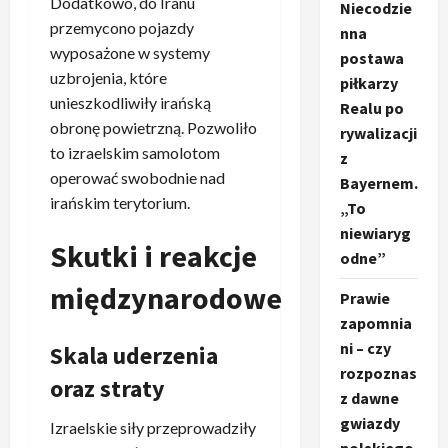
Dodatkowo, do Iranu
Niecodzie
przemycono pojazdy
nna
wyposażone w systemy
postawa
uzbrojenia, które
piłkarzy
unieszkodliwiły irańską
Realu po
obronę powietrzną. Pozwoliło
rywalizacji
to izraelskim samolotom
z
operować swobodnie nad
Bayernem.
irańskim terytorium.
„To
niewiaryg
Skutki i reakcje
odne”
międzynarodowe
Prawie
zapomnia
ni – czy
Skala uderzenia
rozpoznas
oraz straty
z dawne
gwiazdy
Izraelskie siły przeprowadziły