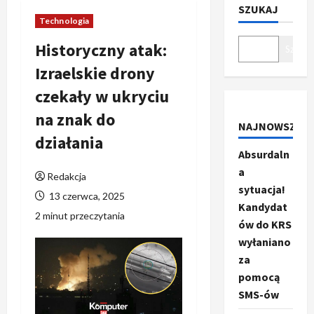
SZUKAJ
Technologia
Historyczny atak:
Szukaj
Izraelskie drony
czekały w ukryciu
na znak do
NAJNOWSZE
działania
Absurdaln
a
Redakcja
sytuacja!
13 czerwca, 2025
Kandydat
2 minut przeczytania
ów do KRS
wyłaniano
za
pomocą
SMS-ów