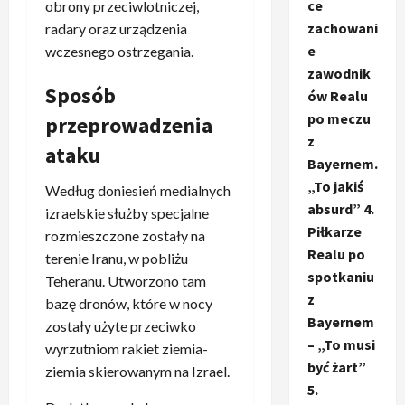
ce
obrony przeciwlotniczej,
zachowani
radary oraz urządzenia
e
wczesnego ostrzegania.
zawodnik
Sposób
ów Realu
po meczu
przeprowadzenia
z
ataku
Bayernem.
„To jakiś
Według doniesień medialnych
absurd” 4.
izraelskie służby specjalne
Piłkarze
rozmieszczone zostały na
Realu po
terenie Iranu, w pobliżu
spotkaniu
Teheranu. Utworzono tam
z
bazę dronów, które w nocy
Bayernem
zostały użyte przeciwko
– „To musi
wyrzutniom rakiet ziemia-
być żart”
ziemia skierowanym na Izrael.
5.