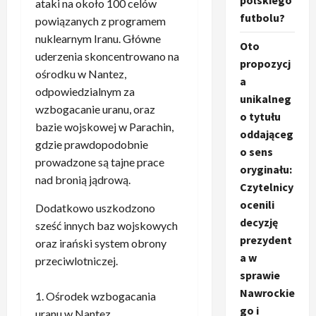
polskiego
ataki na około 100 celów
futbolu?
powiązanych z programem
nuklearnym Iranu. Główne
Oto
uderzenia skoncentrowano na
propozycj
ośrodku w Nantez,
a
odpowiedzialnym za
unikalneg
wzbogacanie uranu, oraz
o tytułu
bazie wojskowej w Parachin,
oddająceg
gdzie prawdopodobnie
o sens
prowadzone są tajne prace
oryginału:
nad bronią jądrową.
Czytelnicy
ocenili
Dodatkowo uszkodzono
decyzję
sześć innych baz wojskowych
prezydent
oraz irański system obrony
a w
przeciwlotniczej.
sprawie
Nawrockie
Ośrodek wzbogacania
go i
uranu w Nantez