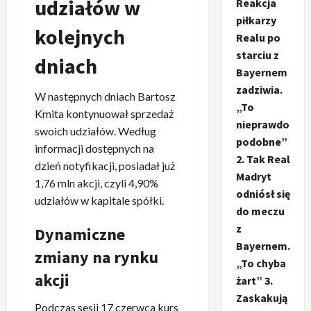
udziałów w
Reakcja
piłkarzy
kolejnych
Realu po
starciu z
dniach
Bayernem
zadziwia.
W następnych dniach Bartosz
„To
Kmita kontynuował sprzedaż
nieprawdo
swoich udziałów. Według
podobne”
informacji dostępnych na
2. Tak Real
dzień notyfikacji, posiadał już
Madryt
1,76 mln akcji, czyli 4,90%
odniósł się
udziałów w kapitale spółki.
do meczu
z
Dynamiczne
Bayernem.
zmiany na rynku
„To chyba
akcji
żart” 3.
Zaskakują
Podczas sesji 17 czerwca kurs