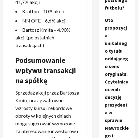
polskiego
41,7% akcji
futbolu?
Krafton – 10% akcji
Oto
NN OFE – 6,6% akcji
propozycj
Bartosz Kmita – 4,90%
a
akcji (po ostatnich
unikalneg
transakcjach)
o tytułu
Podsumowanie
oddająceg
o sens
wpływu transakcji
oryginału:
na spółkę
Czytelnicy
ocenili
Sprzedaż akcji przez Bartosza
decyzję
Kmitę oraz gwałtowne
prezydent
wzrosty kursu i rekordowe
a w
obroty w kolejnych dniach
sprawie
mogą sugerować wzmożone
Nawrockie
zainteresowanie inwestorów i
go i