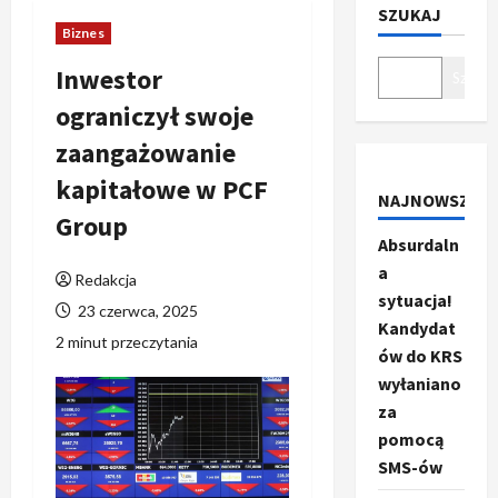
SZUKAJ
Biznes
Inwestor
Szukaj
ograniczył swoje
zaangażowanie
kapitałowe w PCF
NAJNOWSZE
Group
Absurdaln
a
Redakcja
sytuacja!
23 czerwca, 2025
Kandydat
2 minut przeczytania
ów do KRS
wyłaniano
za
pomocą
SMS-ów