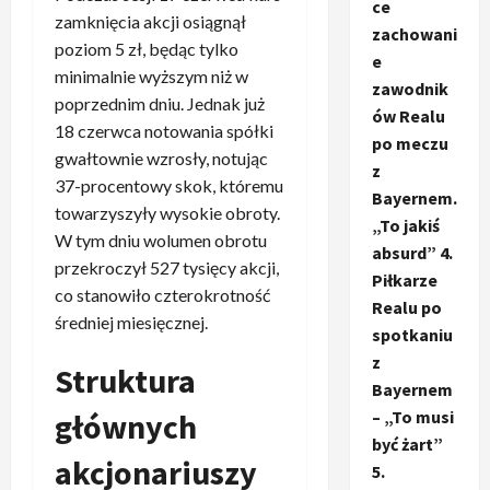
ce
zamknięcia akcji osiągnął
zachowani
poziom 5 zł, będąc tylko
e
minimalnie wyższym niż w
zawodnik
poprzednim dniu. Jednak już
ów Realu
18 czerwca notowania spółki
po meczu
gwałtownie wzrosły, notując
z
37-procentowy skok, któremu
Bayernem.
towarzyszyły wysokie obroty.
„To jakiś
W tym dniu wolumen obrotu
absurd” 4.
przekroczył 527 tysięcy akcji,
Piłkarze
co stanowiło czterokrotność
Realu po
średniej miesięcznej.
spotkaniu
z
Struktura
Bayernem
głównych
– „To musi
być żart”
akcjonariuszy
5.