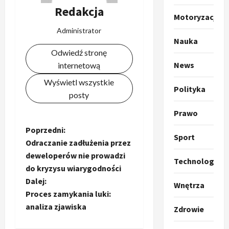
u
Redakcja
m
2
Motoryzacja
p
Administrator
o
Sport
Nauka
O
g
Odwiedź stronę
t
ł
News
internetową
o
a
k
s
3
Wyświetl wszystkie
Polityka
i
z
posty
l
Sport
a
P
Prawo
k
o
r
a
t
Z
Poprzedni:
a
p
w
Sport
Odraczanie zadłużenia przez
w
r
4
a
o
deweloperów nie prowadzi
i
o
r
Technologia
do kryzysu wiarygodności
e
Polityka
p
c
b
O
z
o
Dalej:
i
Wnętrza
t
a
z
e
a
Proces zamykania luki:
o
p
y
O
analiza zjawiska
Zdrowie
p
o
5
c
c
r
r
m
j
m