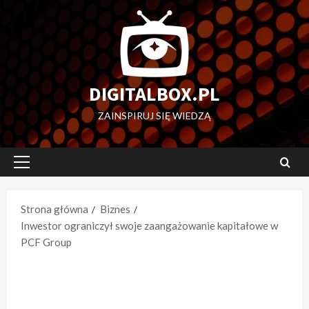
Przejdź
do
treści
DIGITALBOX.PL
ZAINSPIRUJ SIĘ WIEDZĄ
Menu
główne
Strona główna
Biznes
Inwestor ograniczył swoje zaangażowanie kapitałowe w
PCF Group