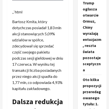
Trump
ogłasza
„`html
otwarcie
Ormuz,
Bartosz Kmita, który
Chiny
dotychczas posiadał 1,83 mln
wyrażają
akcji stanowiących 5,09%
entuzjazm
udziałów w spółce,
, reszta
zdecydował się sprzedać
świata
część swojego pakietu
pozostaje
podczas sesji giełdowej w dniu
sceptyczn
17 czerwca. W wyniku tej
a
transakcji liczba posiadanych
przez niego akcji spadła do
Oto kilka
1,77 mln, co odpowiada 4,93%
propozycji
kapitału zakładowego.
przeredag
owanego
Dalsza redukcja
tytułu: 1.