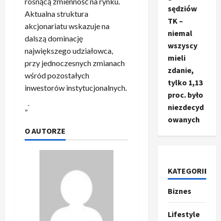
rosnącą zmienność na rynku.
sędziów
Aktualna struktura
TK –
akcjonariatu wskazuje na
niemal
dalszą dominację
wszyscy
największego udziałowca,
mieli
przy jednoczesnych zmianach
zdanie,
wśród pozostałych
tylko 1,13
inwestorów instytucjonalnych.
proc. było
niezdecyd
„`
owanych
O AUTORZE
KATEGORIE
Biznes
Ze świata
T
r
Lifestyle