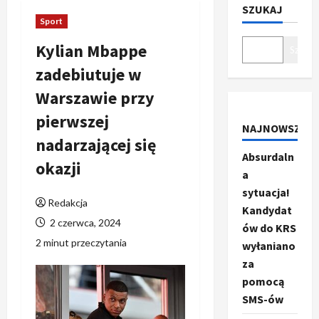
SZUKAJ
Sport
Kylian Mbappe
Szukaj
zadebiutuje w
Warszawie przy
pierwszej
NAJNOWSZE
nadarzającej się
Absurdaln
okazji
a
sytuacja!
Redakcja
Kandydat
2 czerwca, 2024
ów do KRS
2 minut przeczytania
wyłaniano
za
pomocą
SMS-ów