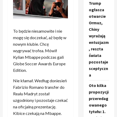
Trump
ogłasza
otwarcie
Ormuz,
Chiny
To będzie niesamowite i nie
wyrażają
mogę się doczekać, aż będę w
entuzjazm
nowym klubie. Chcę
, reszta
wygrywać trofea. Mówił
świata
Kylian Mbappe podczas gali
pozostaje
Globe Soccer Awards Europe
sceptyczn
Edition.
a
Nie kłamał. Według doniesień
Oto kilka
Fabrizio Romano transfer do
propozycji
Realu Madryt został
przeredag
uzgodniony i pozostaje czekać
owanego
na oficjalną prezentację.
tytułu: 1.
Kibice czekają na Mbappe.