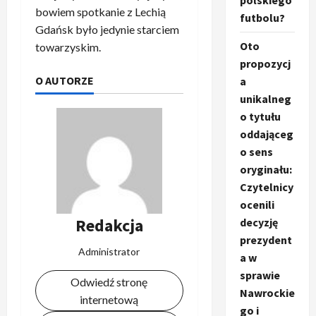
polskiego
bowiem spotkanie z Lechią
futbolu?
Gdańsk było jedynie starciem
Oto
towarzyskim.
propozycj
O AUTORZE
a
unikalneg
o tytułu
oddająceg
o sens
oryginału:
Czytelnicy
ocenili
Redakcja
decyzję
prezydent
Administrator
a w
sprawie
Odwiedź stronę
Nawrockie
internetową
go i