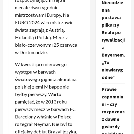
Niecodzie
niecałe dwa tygodnie
nna
mistrzostwami Europy. Na
postawa
EURO 2024 wicemistrzowie
piłkarzy
świata zagrają z Austrią,
Realu po
Holandią i Polską. Mecz z
rywalizacji
biało-czerwonymi 25 czerwca
z
w Dortmundzie.
Bayernem.
„To
W kwestii premierowego
niewiaryg
występu w barwach
odne”
światowego giganta akurat na
polskiej ziemi Mbappe nie
Prawie
byłby pierwszy. Warto
zapomnia
pamiętać, że w 2013 roku
ni – czy
pierwszy mecz w barwach FC
rozpoznas
Barcelony właśnie w Polsce
z dawne
rozegrał Neymar. Nie był to
gwiazdy
oficjalny debiut Brazylijczyka,