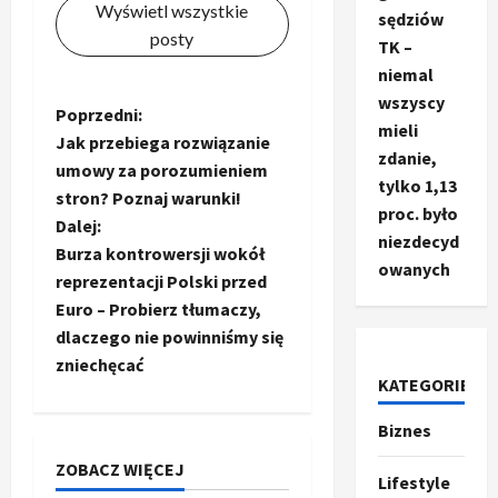
Wyświetl wszystkie
sędziów
posty
TK –
niemal
wszyscy
Z
Poprzedni:
mieli
Jak przebiega rozwiązanie
zdanie,
o
umowy za porozumieniem
tylko 1,13
stron? Poznaj warunki!
b
proc. było
Dalej:
niezdecyd
a
Burza kontrowersji wokół
owanych
reprezentacji Polski przed
c
Euro – Probierz tłumaczy,
dlaczego nie powinniśmy się
z
zniechęcać
KATEGORIE
w
Biznes
Ze świata
p
T
ZOBACZ WIĘCEJ
r
Lifestyle
i