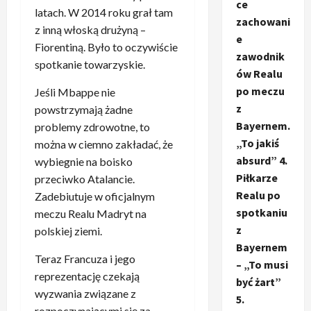
ce
latach. W 2014 roku grał tam
zachowani
z inną włoską drużyną –
e
Fiorentiną. Było to oczywiście
zawodnik
spotkanie towarzyskie.
ów Realu
po meczu
Jeśli Mbappe nie
z
powstrzymają żadne
Bayernem.
problemy zdrowotne, to
„To jakiś
można w ciemno zakładać, że
absurd” 4.
wybiegnie na boisko
Piłkarze
przeciwko Atalancie.
Realu po
Zadebiutuje w oficjalnym
spotkaniu
meczu Realu Madryt na
z
polskiej ziemi.
Bayernem
Teraz Francuza i jego
– „To musi
reprezentację czekają
być żart”
wyzwania związane z
5.
rozpoczynającymi się za