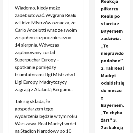
Reakcja
Wiadomo, kiedy może
piłkarzy
zadebiutować. Wygrana Realu
Realu po
w Lidze Mistrzów oznacza, że
starciu z
Carlo Ancelotti wraz ze swoim
Bayernem
zespołem rozpocznie sezon
zadziwia.
14 sierpnia. Wówczas
„To
zaplanowany został
nieprawdo
Superpuchar Europy –
podobne”
spotkanie pomiędzy
2. Tak Real
triumfatorami Ligi Mistrzów i
Madryt
Ligi Europy. Madrytczycy
odniósł się
zagrają z Atalantą Bergamo.
do meczu
z
Tak się składa, że
Bayernem.
gospodarzem tego
„To chyba
wydarzenia będzie w tym roku
żart” 3.
Warszawa. Real Madryt wróci
Zaskakują
na Stadion Narodowy po 10