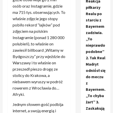
Reakcja
osób oraz Instagramie, gdzie
piłkarzy
ma 715 tys. obserwujących. To
Realu po
właśnie zdjęcie jego stopy
starciu z
pobiło rekord “lajków” pod
Bayernem
zdjęciem na polskim
zadziwia.
Instagramie (ponad 1 280 000
„To
polubień), to właśnie on
nieprawdo
zawiesił billboard „Witamy w
podobne”
Bydgoszczy” przy wjeździe do
2. Tak Real
Warszawy i to właśnie on
Madryt
przeszedł pieszo drogę ze
odniósł się
stolicy do Krakowa, a
do meczu
niebawem wyruszy w podróż
z
rowerem z Wrocławia do…
Bayernem.
Afryki.
„To chyba
żart” 3.
Jednym słowem gość podbija
Zaskakują
internet, a swoją energią i