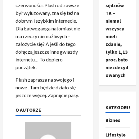
sędziów
czerwoności. Plush od zawsze
TK –
był wyluzowany, zna się też na
niemal
dobrym i szybkim internecie.
wszyscy
Dla Łatwoganga natomiast nie
mieli
ma rzeczy niemożliwych –
zdanie,
założycie się? A jeśli do tego
tylko 1,13
dołączą jeszcze inne gwiazdy
proc. było
internetu… To dopiero
niezdecyd
początek.
owanych
Plush zaprasza na swojego i
nowe . Tam będzie działo się
jeszcze więcej. Zapnijcie pasy.
KATEGORIE
O AUTORZE
Biznes
Ze świata
T
r
Lifestyle