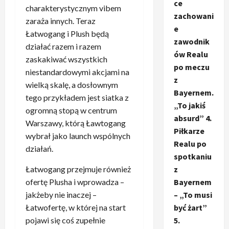
ce
charakterystycznym vibem
zachowani
zaraża innych. Teraz
e
Łatwogang i Plush będą
zawodnik
działać razem i razem
ów Realu
zaskakiwać wszystkich
po meczu
niestandardowymi akcjami na
z
wielką skalę, a dosłownym
Bayernem.
tego przykładem jest siatka z
„To jakiś
ogromną stopą w centrum
absurd” 4.
Warszawy, którą Ławtogang
Piłkarze
wybrał jako launch wspólnych
Realu po
działań.
spotkaniu
z
Łatwogang przejmuje również
Bayernem
ofertę Plusha i wprowadza –
– „To musi
jakżeby nie inaczej –
być żart”
Łatwofertę, w której na start
5.
pojawi się coś zupełnie