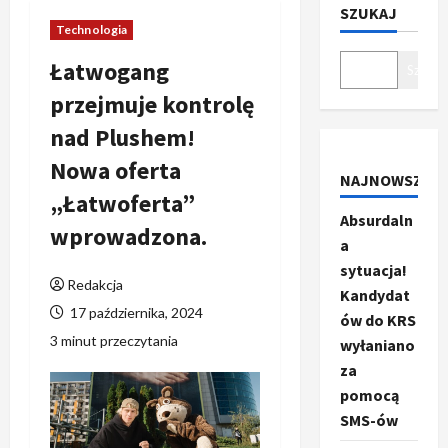
SZUKAJ
Technologia
Łatwogang
Szukaj
przejmuje kontrolę
nad Plushem!
Nowa oferta
NAJNOWSZE
„Łatwoferta”
Absurdaln
wprowadzona.
a
sytuacja!
Redakcja
Kandydat
17 października, 2024
ów do KRS
3 minut przeczytania
wyłaniano
za
pomocą
SMS-ów