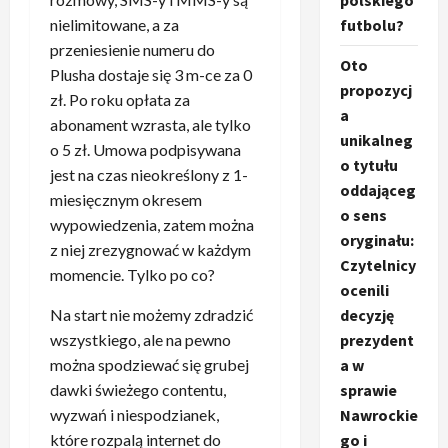
polskiego
futbolu?
nielimitowane, a za
przeniesienie numeru do
Oto
Plusha dostaje się 3 m-ce za 0
propozycj
zł. Po roku opłata za
a
abonament wzrasta, ale tylko
unikalneg
o 5 zł. Umowa podpisywana
o tytułu
jest na czas nieokreślony z 1-
oddająceg
miesięcznym okresem
o sens
wypowiedzenia, zatem można
oryginału:
z niej zrezygnować w każdym
Czytelnicy
momencie. Tylko po co?
ocenili
decyzję
Na start nie możemy zdradzić
prezydent
wszystkiego, ale na pewno
a w
można spodziewać się grubej
sprawie
dawki świeżego contentu,
Nawrockie
wyzwań i niespodzianek,
go i
które rozpalą internet do