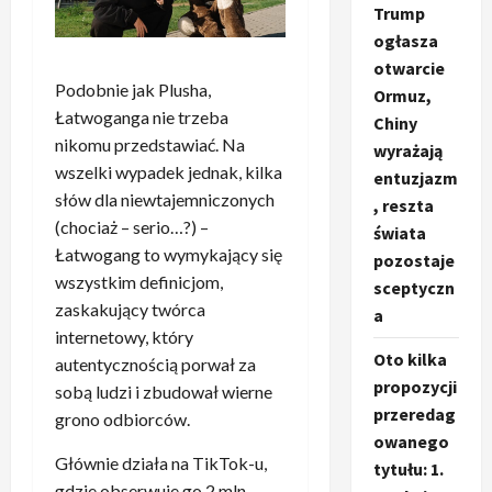
Trump
ogłasza
otwarcie
Podobnie jak Plusha,
Ormuz,
Łatwoganga nie trzeba
Chiny
nikomu przedstawiać. Na
wyrażają
wszelki wypadek jednak, kilka
entuzjazm
słów dla niewtajemniczonych
, reszta
(chociaż – serio…?) –
świata
Łatwogang to wymykający się
pozostaje
wszystkim definicjom,
sceptyczn
zaskakujący twórca
a
internetowy, który
Oto kilka
autentycznością porwał za
propozycji
sobą ludzi i zbudował wierne
przeredag
grono odbiorców.
owanego
Głównie działa na TikTok-u,
tytułu: 1.
gdzie obserwuje go 2 mln