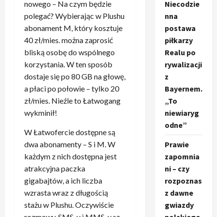
Niecodzie
nowego – Na czym będzie
nna
polegać? Wybierając w Plushu
postawa
abonament M, który kosztuje
piłkarzy
40 zł/mies. można zaprosić
Realu po
bliską osobę do wspólnego
rywalizacji
korzystania. W ten sposób
z
dostaje się po 80 GB na głowę,
Bayernem.
a płaci po połowie – tylko 20
„To
zł/mies. Nieźle to Łatwogang
niewiaryg
wykminił!
odne”
W Łatwofercie dostępne są
Prawie
dwa abonamenty – S i M. W
zapomnia
każdym z nich dostępna jest
ni – czy
atrakcyjna paczka
rozpoznas
gigabajtów, a ich liczba
z dawne
wzrasta wraz z długością
gwiazdy
stażu w Plushu. Oczywiście
rozmowy, SMS-y i MMS-y są