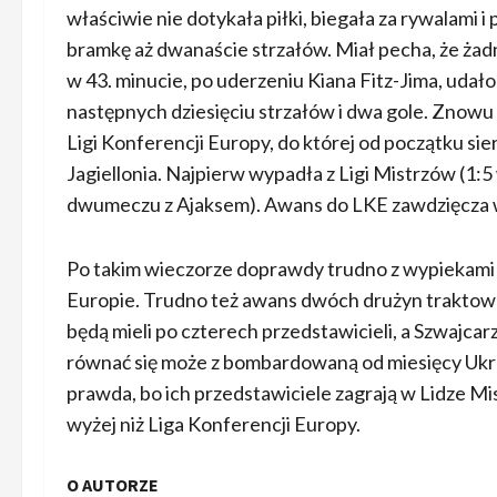
właściwie nie dotykała piłki, biegała za rywalami i 
bramkę aż dwanaście strzałów. Miał pecha, że żadn
w 43. minucie, po uderzeniu Kiana Fitz-Jima, udał
następnych dziesięciu strzałów i dwa gole. Znowu –
Ligi Konferencji Europy, do której od początku s
Jagiellonia. Najpierw wypadła z Ligi Mistrzów (1:
dwumeczu z Ajaksem). Awans do LKE zawdzięcza w
Po takim wieczorze doprawdy trudno z wypiekami n
Europie. Trudno też awans dwóch drużyn traktować
będą mieli po czterech przedstawicieli, a Szwajcarz
równać się może z bombardowaną od miesięcy Ukrain
prawda, bo ich przedstawiciele zagrają w Lidze M
wyżej niż Liga Konferencji Europy.
O AUTORZE