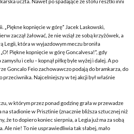
łkarska uczta. Nawet po spadające ze stołu resztki inni
i. „Piękne kopnięcie w górę” Jacek Laskowski,
erw zaczął żałować, że nie wziął ze sobą krzyżówek, a
rą Legii, która w wyjazdowym meczu broniła
 „O! Piękne kopnięcie w górę Goncalvesa!”, gdy
amysłu i celu – kopnął piłkę byle wyżej i dalej. A po
łkarze Goncalo Feio zachowawczo podają do bramkarza, do
przeciwnika. Najcelniejszy w tej akcji był właśnie
czu, w którym przez ponad godzinę grała w przewadze
stadionie w Prisztinie (znacznie bliższa sztucznej niż
, że to dopiero koniec sierpnia, a Legia już ma za sobą
Ale nie! To nie usprawiedliwia tak słabej, mało