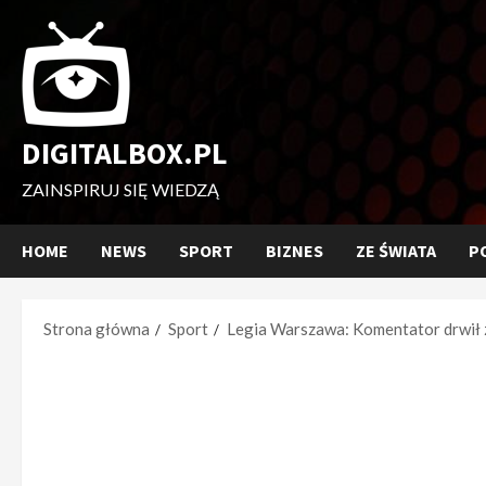
Przejdź
do
treści
DIGITALBOX.PL
ZAINSPIRUJ SIĘ WIEDZĄ
HOME
NEWS
SPORT
BIZNES
ZE ŚWIATA
P
Strona główna
Sport
Legia Warszawa: Komentator drwił z