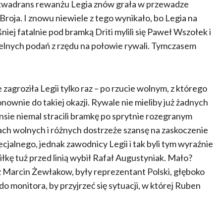
ni kwadrans rewanżu Legia znów grała w przewadze
Broja. I znowu niewiele z tego wynikało, bo Legia na
iej fatalnie pod bramką Driti mylili się Paweł Wszołek i
lnych podań z rzędu na połowie rywali. Tymczasem
groziła Legii tylko raz – po rzucie wolnym, z którego
nownie do takiej okazji. Rywale nie mieliby już żadnych
nsie niemal stracili bramkę po sprytnie rozegranym
tach wolnych i różnych dostrzeże szansę na zaskoczenie
cjalnego, jednak zawodnicy Legii i tak byli tym wyraźnie
iłkę tuż przed linią wybił Rafał Augustyniak. Mało?
 Marcin Żewłakow, były reprezentant Polski, głęboko
do monitora, by przyjrzeć się sytuacji, w której Ruben