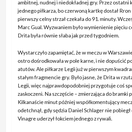
ambitnej, nudnej i niedokładnej gry. Przez ostat
jednego piłkarza, bo czerwoną kartkę dostał Rron 
pierwszy celny strzał czekała do 91. minuty. Wcześn
Marc Gual. Wyzwaniem było wymienienie pięciu ce
Drita była równie słaba jak przed tygodniem.
Wystarczyło zapamiętać, że w meczu w Warszawie za
ostro dośrodkowała w pole karne, i nie dopuścić po
atutów. Ale piłkarze Legii już w pierwszym kwadra
stałym fragmencie gry. Było jasne, że Drita w rzu
Legii, więc najprawdopodobniej przygotuje coś spe
zaskoczeni. Na szczęście – zmierzająca do bramki p
Kilkanaście minut później współkomentujący mecz
odetchnął, gdy sędzia Daniel Schlager nie pobiegł 
Vinagre uderzył łokciem jednego z rywali.