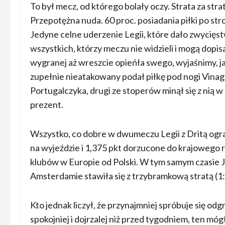
To był mecz, od którego bolały oczy. Strata za st
Przepotężna nuda. 60 proc. posiadania piłki po str
Jedyne celne uderzenie Legii, które dało zwycięs
wszystkich, którzy meczu nie widzieli i mogą dopis
wygranej aż wreszcie opieńła swego, wyjaśnimy, ja
zupełnie nieatakowany podał piłkę pod nogi Vin
Portugalczyka, drugi ze stoperów minął się z nią 
prezent.
Wszystko, co dobre w dwumeczu Legii z Dritą ogran
na wyjeździe i 1,375 pkt dorzucone do krajowego
klubów w Europie od Polski. W tym samym czasie J
Amsterdamie stawiła się z trzybramkową stratą (1:
Kto jednak liczył, że przynajmniej spróbuje się odg
spokojniej i dojrzalej niż przed tygodniem, ten mó