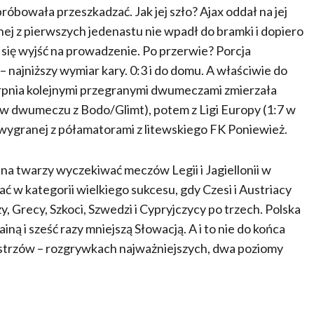
próbowała przeszkadzać. Jak jej szło? Ajax oddał na jej
ej z pierwszych jedenastu nie wpadł do bramki i dopiero
o się wyjść na prowadzenie. Po przerwie? Porcja
 najniższy wymiar kary. 0:3 i do domu. A właściwie do
ierpnia kolejnymi przegranymi dwumeczami zmierzała
5 w dwumeczu z Bodo/Glimt), potem z Ligi Europy (1:7 w
ygranej z półamatorami z litewskiego FK Poniewież.
a twarzy wyczekiwać meczów Legii i Jagiellonii w
 w kategorii wielkiego sukcesu, gdy Czesi i Austriacy
y, Grecy, Szkoci, Szwedzi i Cypryjczycy po trzech. Polska
ą i sześć razy mniejszą Słowacją. A i to nie do końca
istrzów – rozgrywkach najważniejszych, dwa poziomy