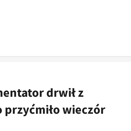
entator drwił z
o przyćmiło wieczór