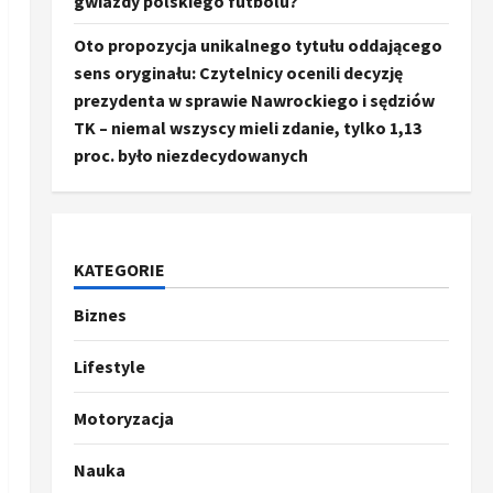
gwiazdy polskiego futbolu?
Oto propozycja unikalnego tytułu oddającego
sens oryginału: Czytelnicy ocenili decyzję
prezydenta w sprawie Nawrockiego i sędziów
TK – niemal wszyscy mieli zdanie, tylko 1,13
proc. było niezdecydowanych
KATEGORIE
Biznes
Ze świata
Trump ogłasza otwarcie
Ormuz, Chiny wyrażają
Lifestyle
entuzjazm, reszta świata
pozostaje sceptyczna
2
Motoryzacja
16 kwietnia, 2026
Sport
Nauka
Oto kilka propozycji