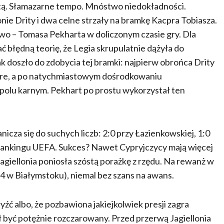
ratą. Słamazarne tempo. Mnóstwo niedokładności.
onie Drity i dwa celne strzały na bramkę Kacpra Tobiasza.
two – Tomasa Pekharta w doliczonym czasie gry. Dla
ać błędną teorię, że Legia skrupulatnie dążyła do
k doszło do zdobycia tej bramki: najpierw obrońca Drity
agre, a po natychmiastowym dośrodkowaniu
w polu karnym. Pekhart po prostu wykorzystał ten
icza się do suchych liczb: 2:0 przy Łazienkowskiej, 1:0
 rankingu UEFA. Sukces? Nawet Cypryjczycy mają więcej
agiellonia poniosła szóstą porażkę z rzędu. Na rewanż w
4 w Białymstoku), niemal bez szans na awans.
ryźć albo, że pozbawiona jakiejkolwiek presji zagra
gł być potężnie rozczarowany. Przed przerwą Jagiellonia