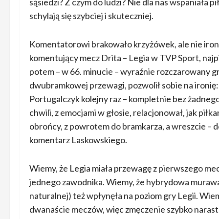
sąsiedzi? Z czym do ludzi? Nie dla nas wspaniała pi
schylają się szybciej i skuteczniej.
Komentatorowi brakowało krzyżówek, ale nie ironi
komentujący mecz Drita – Legia w TVP Sport, najpi
potem – w 66. minucie – wyraźnie rozczarowany g
dwubramkowej przewagi, pozwolił sobie na ironię:
Portugalczyk kolejny raz – kompletnie bez żadnego z
chwili, z emocjami w głosie, relacjonował, jak pi
obrońcy, z powrotem do bramkarza, a wreszcie – do 
komentarz Laskowskiego.
Wiemy, że Legia miała przewagę z pierwszego me
jednego zawodnika. Wiemy, że hybrydowa murawa na 
naturalnej) też wpłynęła na poziom gry Legii. Wiemy
dwanaście meczów, więc zmęczenie szybko narasta. 