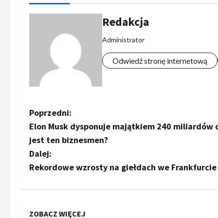
Redakcja
Administrator
Odwiedź stronę internetową
Z
Poprzedni:
Elon Musk dysponuje majątkiem 240 miliardów d
o
jest ten biznesmen?
b
Dalej:
Rekordowe wzrosty na giełdach we Frankfurcie
a
c
ZOBACZ WIĘCEJ