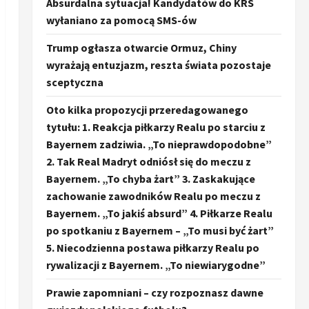
Absurdalna sytuacja! Kandydatów do KRS
wyłaniano za pomocą SMS-ów
Trump ogłasza otwarcie Ormuz, Chiny
wyrażają entuzjazm, reszta świata pozostaje
sceptyczna
Oto kilka propozycji przeredagowanego
tytułu: 1. Reakcja piłkarzy Realu po starciu z
Bayernem zadziwia. „To nieprawdopodobne”
2. Tak Real Madryt odniósł się do meczu z
Bayernem. „To chyba żart” 3. Zaskakujące
zachowanie zawodników Realu po meczu z
Bayernem. „To jakiś absurd” 4. Piłkarze Realu
po spotkaniu z Bayernem – „To musi być żart”
5. Niecodzienna postawa piłkarzy Realu po
rywalizacji z Bayernem. „To niewiarygodne”
Prawie zapomniani – czy rozpoznasz dawne