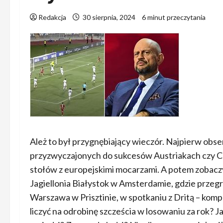
Redakcja
30 sierpnia, 2024
6 minut przeczytania
Ależ to był przygnębiający wieczór. Najpierw obse
przyzwyczajonych do sukcesów Austriakach czy C
stołów z europejskimi mocarzami. A potem zobaczyl
Jagiellonia Białystok w Amsterdamie, gdzie przegr
Warszawa w Prisztinie, w spotkaniu z Dritą – komple
liczyć na odrobinę szcześcia w losowaniu za rok? J