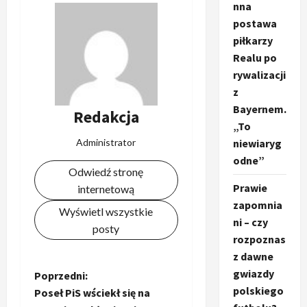
nna
postawa
piłkarzy
Realu po
rywalizacji
z
Bayernem.
Redakcja
„To
Administrator
niewiaryg
odne”
Odwiedź stronę
Prawie
internetową
zapomnia
Wyświetl wszystkie
ni – czy
posty
rozpoznas
z dawne
gwiazdy
Z
Poprzedni:
polskiego
Poseł PiS wściekł się na