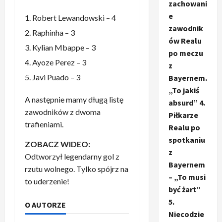
zachowani
e
Robert Lewandowski – 4
zawodnik
Raphinha – 3
ów Realu
Kylian Mbappe – 3
po meczu
Ayoze Perez – 3
z
Javi Puado – 3
Bayernem.
„To jakiś
A następnie mamy długą listę
absurd” 4.
zawodników z dwoma
Piłkarze
trafieniami.
Realu po
spotkaniu
ZOBACZ WIDEO:
z
Odtworzył legendarny gol z
Bayernem
rzutu wolnego. Tylko spójrz na
– „To musi
to uderzenie!
być żart”
5.
O AUTORZE
Niecodzie