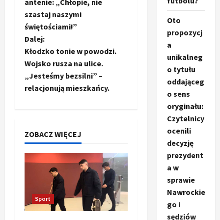
o
futbolu?
antenie: „Chłopie, nie
szastaj naszymi
b
Oto
świętościami!”
propozycj
a
Dalej:
a
Kłodzko tonie w powodzi.
unikalneg
c
Wojsko rusza na ulice.
o tytułu
„Jesteśmy bezsilni” –
z
oddająceg
relacjonują mieszkańcy.
o sens
w
oryginału:
Czytelnicy
p
ocenili
ZOBACZ WIĘCEJ
i
decyzję
prezydent
s
a w
sprawie
y
Nawrockie
Sport
go i
sędziów