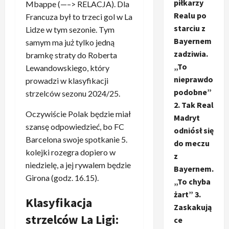
piłkarzy
Mbappe (—–> RELACJA). Dla
Realu po
Francuza był to trzeci gol w La
starciu z
Lidze w tym sezonie. Tym
Bayernem
samym ma już tylko jedną
zadziwia.
bramkę straty do Roberta
„To
Lewandowskiego, który
nieprawdo
prowadzi w klasyfikacji
podobne”
strzelców sezonu 2024/25.
2. Tak Real
Oczywiście Polak będzie miał
Madryt
szansę odpowiedzieć, bo FC
odniósł się
Barcelona swoje spotkanie 5.
do meczu
kolejki rozegra dopiero w
z
niedzielę, a jej rywalem będzie
Bayernem.
Girona (godz. 16.15).
„To chyba
żart” 3.
Klasyfikacja
Zaskakują
strzelców La Ligi:
ce