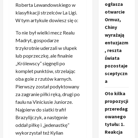
ogłasza
Roberta Lewandowskiego w
otwarcie
klasyfikacji strzelców La Ligi.
Ormuz,
W tym artykule dowiesz się o:
Chiny
To nie był wielki mecz Realu
wyrażają
Madryt, gospodarze
entuzjazm
trzykrotnie uderzali w słupek
, reszta
lub poprzeczkę, ale finalnie
świata
„Królewscy” sięgnęli po
pozostaje
komplet punktów, strzelając
sceptyczn
oba gole z rzutów karnych.
a
Pierwszy został podyktowany
Oto kilka
za zagranie piłki ręką, drugi po
propozycji
faulu na Viniciusie Juniorze.
przeredag
Najpierw do siatki trafił
owanego
Brazylijczyk, a następnie
tytułu: 1.
oddał piłkę i „jedenastkę”
Reakcja
wykorzystał też Kylian