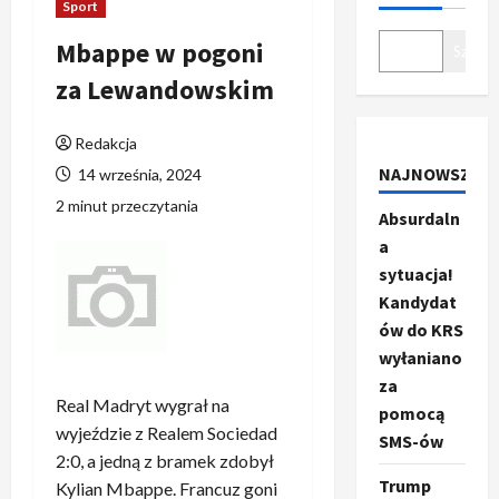
Sport
Mbappe w pogoni
Szukaj
za Lewandowskim
Redakcja
NAJNOWSZE
14 września, 2024
2 minut przeczytania
Absurdaln
a
sytuacja!
Kandydat
ów do KRS
wyłaniano
za
Real Madryt wygrał na
pomocą
wyjeździe z Realem Sociedad
SMS-ów
2:0, a jedną z bramek zdobył
Trump
Kylian Mbappe. Francuz goni