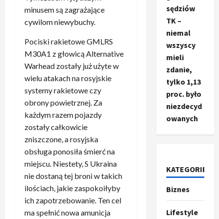
sędziów
minusem są zagrażające
TK –
cywilom niewybuchy.
niemal
Pociski rakietowe GMLRS
wszyscy
M30A1 z głowicą Alternative
mieli
Warhead zostały już użyte w
zdanie,
wielu atakach na rosyjskie
tylko 1,13
systemy rakietowe czy
proc. było
obrony powietrznej. Za
niezdecyd
każdym razem pojazdy
owanych
zostały całkowicie
zniszczone, a rosyjska
obsługa ponosiła śmierć na
miejscu. Niestety, S Ukraina
KATEGORIE
nie dostaną tej broni w takich
Ze świata
ilościach, jakie zaspokoiłyby
Biznes
T
ich zapotrzebowanie. Ten cel
r
Lifestyle
ma spełnić nowa amunicja
u