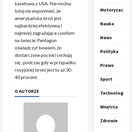
kasetowa z USA. Nie można
m
2
Motoryzacja
tutaj nie wspomnieć, że
p
amerykańska broń jest
o
Sport
Nauka
O
g
najbardziej efektywną i
t
ł
najmniej zagrażająca cywilom
o
News
a
na świecie. Pentagon
k
s
3
oświadczył bowiem, że
i
z
Polityka
dostarczone pociski cechują
l
Sport
a
się , podczas gdy w przypadku
P
k
o
Prawo
r
a
rosyjskiej broni jest to aż 30-
t
a
p
w
40 procent.
Sport
w
r
4
a
i
o
r
O AUTORZE
Technologia
e
Polityka
p
c
O
z
o
i
Wnętrza
t
a
z
e
o
p
y
O
p
Zdrowie
o
5
c
r
r
m
j
m