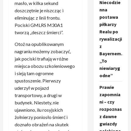
Niecodzie
masło, w kilka sekund
nna
doszczętnie je niszcząc i
postawa
eliminując z linii frontu.
piłkarzy
Pociski GMLRS M30A1
Realu po
tworzą „deszcz śmierci”.
rywalizacji
Otoż na opublikowanym
z
nagraniu możemy zobaczyć,
Bayernem.
jak pociski trafiają w różne
„To
miejsca obozu szkoleniowego
niewiaryg
i sieją tam ogromne
odne”
spustoszenie. Pierwszy
Prawie
uderzył w pojazd
zapomnia
transportowy, a drugi w
ni – czy
budynek. Niestety, nie
rozpoznas
ujawniono, ilu rosyjskich
z dawne
żołnierzy poniosło śmierć i
gwiazdy
doznało obrażeń na skutek