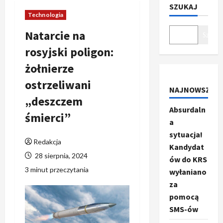
SZUKAJ
Technologia
Natarcie na
Szukaj
rosyjski poligon:
żołnierze
ostrzeliwani
NAJNOWSZE
„deszczem
Absurdaln
śmierci”
a
sytuacja!
Redakcja
Kandydat
28 sierpnia, 2024
ów do KRS
3 minut przeczytania
wyłaniano
za
pomocą
SMS-ów