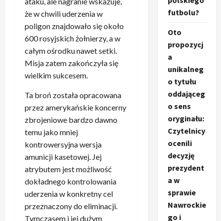
polskiego
ataku, ale nagranie wskazuje,
futbolu?
że w chwili uderzenia w
poligon znajdowało się około
Oto
600 rosyjskich żołnierzy, a w
propozycj
całym ośrodku nawet setki.
a
Misja zatem zakończyła się
unikalneg
wielkim sukcesem.
o tytułu
oddająceg
Ta broń została opracowana
o sens
przez amerykańskie koncerny
oryginału:
zbrojeniowe bardzo dawno
Czytelnicy
temu jako mniej
ocenili
kontrowersyjna wersja
decyzję
amunicji kasetowej. Jej
prezydent
atrybutem jest możliwość
a w
dokładnego kontrolowania
sprawie
uderzenia w konkretny cel
Nawrockie
przeznaczony do eliminacji.
go i
Tymczasem i jej dużym