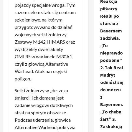
Reakcja
pojazdy specjalne wroga. Tym
piłkarzy
razem celem stało się centrum
Realu po
szkoleniowe, na którym
starciu z
przygotowywano do działań
Bayernem
wojennych setki żołnierzy.
zadziwia.
Zestawy M142 HIMARS oraz
„To
wystrzeliły dwie rakiety
nieprawdo
GMLRS w wariancie M30A1,
podobne”
czyli z głowicą Alternative
2. Tak Real
Warhead. Atak na rosyjski
Madryt
poligon.
odniósł się
do meczu
Setki żołnierzy w „deszczu
z
śmierci” Ich domeną jest
Bayernem.
zadanie wrogowi dotkliwych
„To chyba
strat na sporym obszarze.
żart” 3.
Podczas uderzenia, głowica
Zaskakują
Alternative Warhead pokrywa