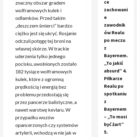
ce
znaczny obszar gradem
zachowani
wolframowych kulek i
e
odłamków. Przed takim
zawodnik
„deszczem śmierci” bardzo
ów Realu
ciężko jest się ukryć. Rosjanie
po meczu
odczuli potęgę tej broni na
z
własnej skórze. W trackie
Bayernem.
uderzenia tylko jednego
„To jakiś
pocisku, uwolnionych zostało
absurd” 4.
182 tysiące wolframowych
Piłkarze
kulek, które z ogromną
Realu po
prędkością i energią bez
spotkaniu
problemu przedostają się
z
przez pancerze balistyczne, a
Bayernem
nawet warstwę kevlaru. W
– „To musi
przypadku wozów
być żart”
opancerzonych czy systemów
5.
artylerii, wchodzą w nie jak w