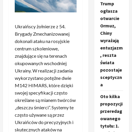
Trump
ogłasza
otwarcie
Ormuz,
Ukraińscy żołnierze z 54.
Chiny
Brygady Zmechanizowanej
wyrażają
dokonali ataku na rosyjskie
entuzjazm
centrum szkoleniowe,
, reszta
znajdujące się na terenach
świata
okupowanych wschodniej
pozostaje
Ukrainy. W realizacji zadania
sceptyczn
wykorzystano potężne dwie
a
M142 HIMARS, które dzięki
swojej specyfikacji często
Oto kilka
określane są mianem twórców
propozycji
„deszczu śmierci”. Systemy te
przeredag
często używane są przez
owanego
Ukraińców do precyzyjnych i
tytułu: 1.
skutecznych ataków na