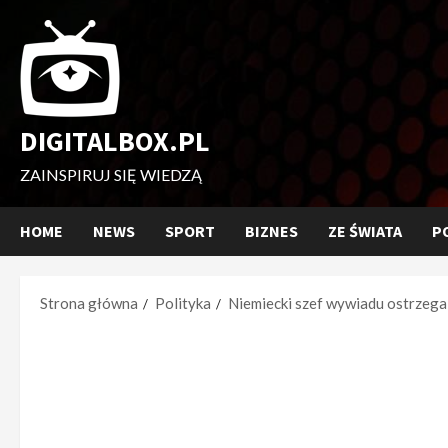
Przejdź
do
treści
DIGITALBOX.PL
ZAINSPIRUJ SIĘ WIEDZĄ
HOME
NEWS
SPORT
BIZNES
ZE ŚWIATA
P
Strona główna
Polityka
Niemiecki szef wywiadu ostrzega 