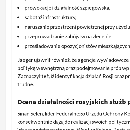
prowokacje i działalność szpiegowska,
sabotaż infrastruktury,
naruszanie przestrzeni powietrznej przy użyc
przeprowadzanie zabójstw na zlecenie,
prześladowanie opozycjonistów mieszkających
Jaeger ujawnił również, że agencje wywiadowcze 
politykę wewnętrzną oraz podejmowanie prób wpł
Zaznaczył też, iż identyfikacja działań Rosji oraz 
trudne.
Ocena działalności rosyjskich służb
Sinan Selen, lider Federalnego Urzędu Ochrony Kons
konsekwentnie dążą do realizacji swoich politycz
ich zachodnim partnerom. Według Selena, Rosja s