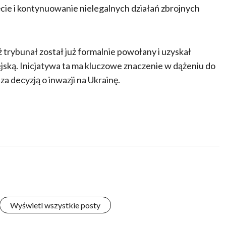
cie i kontynuowanie nielegalnych działań zbrojnych
 trybunał został już formalnie powołany i uzyskał
ską. Inicjatywa ta ma kluczowe znaczenie w dążeniu do
a decyzją o inwazji na Ukrainę.
Wyświetl wszystkie posty