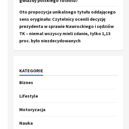
gwiazdy polskiego futbolu?
Oto propozycja unikalnego tytułu oddającego
sens oryginału: Czytelnicy ocenili decyzję
prezydenta w sprawie Nawrockiego i sędziów
TK – niemal wszyscy mieli zdanie, tylko 1,13
proc. było niezdecydowanych
KATEGORIE
Biznes
Ze świata
Trump ogłasza otwarcie
Ormuz, Chiny wyrażają
Lifestyle
entuzjazm, reszta świata
pozostaje sceptyczna
2
Motoryzacja
16 kwietnia, 2026
Sport
Nauka
Oto kilka propozycji