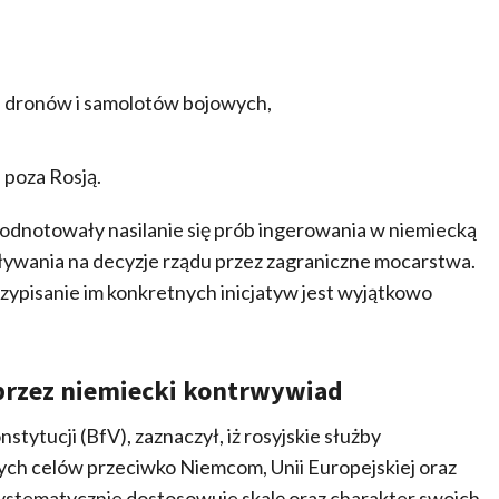
iu dronów i samolotów bojowych,
 poza Rosją.
odnotowały nasilanie się prób ingerowania w niemiecką
ywania na decyzje rządu przez zagraniczne mocarstwa.
przypisanie im konkretnych inicjatyw jest wyjątkowo
 przez niemiecki kontrwywiad
tytucji (BfV), zaznaczył, iż rosyjskie służby
nych celów przeciwko Niemcom, Unii Europejskiej oraz
ystematycznie dostosowuje skalę oraz charakter swoich