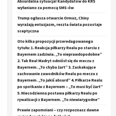
Absurdalna sytuacja! Kandydatów do KRS
wyłaniano za pomocą SMS-ów
Trump ogłasza otwarcie Ormuz, Chiny
wyrażają entuzjazm, reszta świata pozostaje
sceptyczna
Oto kilka propozycji przeredagowanego
tytułu: 1. Reakcja piłkarzy Realu po starciu z
Bayernem zadziwia. „To nieprawdopodobne”
2. Tak Real Madryt odniósł się do meczu z
Bayernem. „To chyba żart” 3. Zaskakujące
zachowanie zawodników Realu po meczu z
Bayernem. „To jakiś absurd” 4. Piłkarze Realu
po spotkaniu z Bayernem – „To musi być żart”
5. Niecodzienna postawa piłkarzy Realu po
rywalizacji z Bayernem. „To niewiarygodne”
Prawie zapomniani – czy rozpoznasz dawne