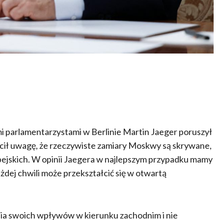
i parlamentarzystami w Berlinie Martin Jaeger poruszył
ócił uwagę, że rzeczywiste zamiary Moskwy są skrywane,
ejskich. W opinii Jaegera w najlepszym przypadku mamy
żdej chwili może przekształcić się w otwartą
nia swoich wpływów w kierunku zachodnim i nie