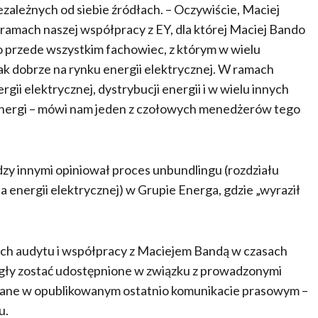
ezależnych od siebie źródłach. – Oczywiście, Maciej
ramach naszej współpracy z EY, dla której Maciej Bando
o przede wszystkim fachowiec, z którym w wielu
ak dobrze na rynku energii elektrycznej. W ramach
ii elektrycznej, dystrybucji energii i w wielu innych
 Energi – mówi nam jeden z czołowych menedżerów tego
dzy innymi opiniował proces unbundlingu (rozdziału
ja energii elektrycznej) w Grupie Energa, gdzie „wyraził
kach audytu i współpracy z Maciejem Bandą w czasach
ogły zostać udostępnione w związku z prowadzonymi
azane w opublikowanym ostatnio komunikacie prasowym –
u.