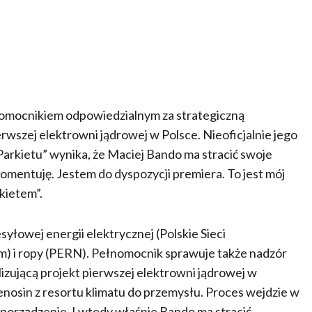
nomocnikiem odpowiedzialnym za strategiczną
wszej elektrowni jądrowej w Polsce. Nieoficjalnie jego
„Parkietu” wynika, że Maciej Bando ma stracić swoje
komentuję. Jestem do dyspozycji premiera. To jest mój
kietem”.
yłowej energii elektrycznej (Polskie Sieci
) i ropy (PERN). Pełnomocnik sprawuje także nadzór
izującą projekt pierwszej elektrowni jądrowej w
enosin z resortu klimatu do przemysłu. Proces wejdzie w
porządzenie. I wtedy właśnie Bando ma stracić