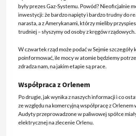
były prezes Gaz-Systemu. Powód? Nieoficjalnie m
inwestycji: że bardzo napięty i bardzo trudny do re
narasta, a z Amerykanami, którzy mieliby przyspies
trudniej – słyszymy od osoby z kręgów rządowych.
W czwartek rząd może podać w Sejmie szczegóły ko
poinformować, ile mocy w atomie będziemy potrze
zdradza nam, na jakim etapie są prace.
Współpraca z Orlenem
Po drugie, jak wynika z naszych informacji i co os
ze względu na komercyjną współpracę z Orlenem w
Audyty przeprowadzone w paliwowej spółce miały 
elektrycznej na zlecenie Orlenu.