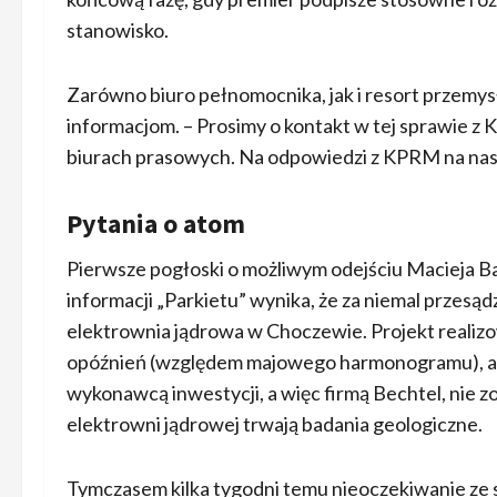
stanowisko.
Zarówno biuro pełnomocnika, jak i resort przemysł
informacjom. – Prosimy o kontakt w tej sprawie z
biurach prasowych. Na odpowiedzi z KPRM na nas
Pytania o atom
Pierwsze pogłoski o możliwym odejściu Macieja Ban
informacji „Parkietu” wynika, że za niemal przesąd
elektrownia jądrowa w Choczewie. Projekt realiz
opóźnień (względem majowego harmonogramu), ale t
wykonawcą inwestycji, a więc firmą Bechtel, nie 
elektrowni jądrowej trwają badania geologiczne.
Tymczasem kilka tygodni temu nieoczekiwanie ze 