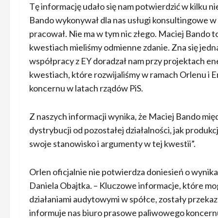
Tę informację udało się nam potwierdzić w kilku ni
Bando wykonywał dla nas usługi konsultingowe w 
pracował. Nie ma w tym nic złego. Maciej Bando t
kwestiach mieliśmy odmienne zdanie. Zna się jedn
współpracy z EY doradzał nam przy projektach energ
kwestiach, które rozwijaliśmy w ramach Orlenu i
koncernu w latach rządów PiS.
Z naszych informacji wynika, że Maciej Bando mię
dystrybucji od pozostałej działalności, jak produkc
swoje stanowisko i argumenty w tej kwestii”.
Orlen oficjalnie nie potwierdza doniesień o wyni
Daniela Obajtka. – Kluczowe informacje, które m
działaniami audytowymi w spółce, zostały przek
informuje nas biuro prasowe paliwowego koncern