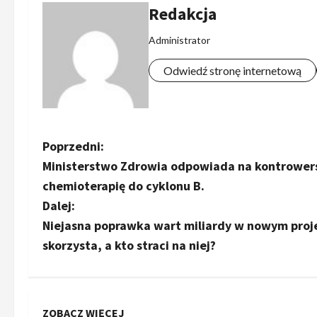
Redakcja
Administrator
Odwiedź stronę internetową
Z
Poprzedni:
Ministerstwo Zdrowia odpowiada na kontrowers
o
chemioterapię do cyklonu B.
b
Dalej:
Niejasna poprawka wart miliardy w nowym proj
a
skorzysta, a kto straci na niej?
c
z
ZOBACZ WIĘCEJ