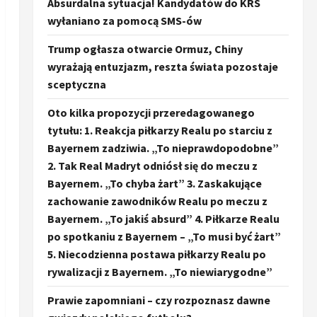
Absurdalna sytuacja! Kandydatów do KRS
wyłaniano za pomocą SMS-ów
Trump ogłasza otwarcie Ormuz, Chiny
wyrażają entuzjazm, reszta świata pozostaje
sceptyczna
Oto kilka propozycji przeredagowanego
tytułu: 1. Reakcja piłkarzy Realu po starciu z
Bayernem zadziwia. „To nieprawdopodobne”
2. Tak Real Madryt odniósł się do meczu z
Bayernem. „To chyba żart” 3. Zaskakujące
zachowanie zawodników Realu po meczu z
Bayernem. „To jakiś absurd” 4. Piłkarze Realu
po spotkaniu z Bayernem – „To musi być żart”
5. Niecodzienna postawa piłkarzy Realu po
rywalizacji z Bayernem. „To niewiarygodne”
Prawie zapomniani – czy rozpoznasz dawne