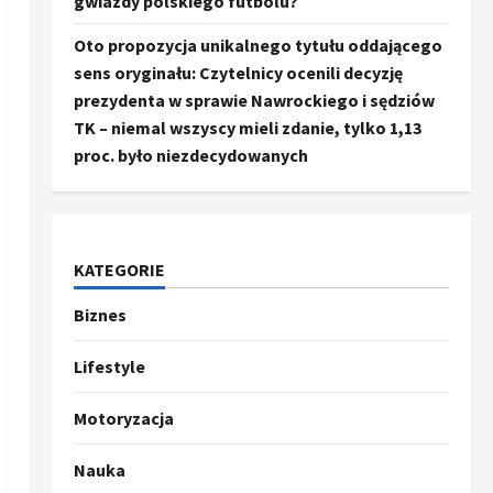
gwiazdy polskiego futbolu?
Oto propozycja unikalnego tytułu oddającego
sens oryginału: Czytelnicy ocenili decyzję
prezydenta w sprawie Nawrockiego i sędziów
TK – niemal wszyscy mieli zdanie, tylko 1,13
proc. było niezdecydowanych
KATEGORIE
Biznes
Ze świata
Trump ogłasza otwarcie
Ormuz, Chiny wyrażają
Lifestyle
entuzjazm, reszta świata
pozostaje sceptyczna
2
Motoryzacja
16 kwietnia, 2026
Sport
Nauka
Oto kilka propozycji