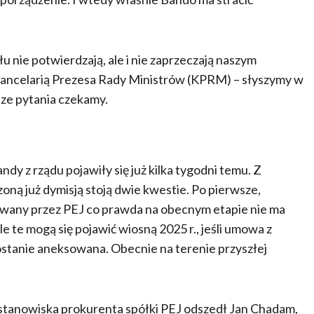
u nie potwierdzają, ale i nie zaprzeczają naszym
 Kancelarią Prezesa Rady Ministrów (KPRM) – słyszymy w
ze pytania czekamy.
dy z rządu pojawiły się już kilka tygodni temu. Z
zoną już dymisją stoją dwie kwestie. Po pierwsze,
owany przez PEJ co prawda na obecnym etapie nie ma
e mogą się pojawić wiosną 2025 r., jeśli umowa z
zostanie aneksowana. Obecnie na terenie przyszłej
stanowiska prokurenta spółki PEJ odszedł Jan Chadam,