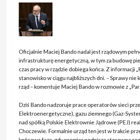
Oficjalnie Maciej Bando nadal jest rządowym peł
infrastrukturę energetyczną, w tym za budowę pier
czas pracy w rządzie dobiega końca. Z informacji 
stanowisko w ciągu najbliższych dni. – Sprawy nie 
rząd – komentuje Maciej Bando w rozmowie z „Par
Dziś Bando nadzoruje prace operatorów sieci przes
Elektroenergetyczne), gazu ziemnego (Gaz-System
nad spółką Polskie Elektrownie Jądrowe (PEJ) real
Choczewie. Formalnie urząd ten jest w trakcie prz
końcową fazę, gdy premier podpisze stosowne roz