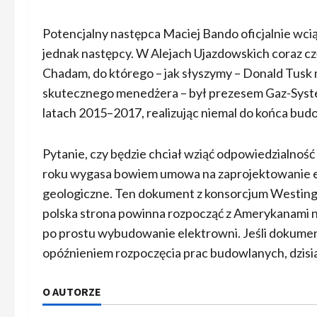
Potencjalny następca Maciej Bando oficjalnie wcią
jednak następcy. W Alejach Ujazdowskich coraz c
Chadam, do którego – jak słyszymy – Donald Tusk 
skutecznego menedżera – był prezesem Gaz-Syste
latach 2015–2017, realizując niemal do końca bud
Pytanie, czy będzie chciał wziąć odpowiedzialnoś
roku wygasa bowiem umowa na zaprojektowanie elek
geologiczne. Ten dokument z konsorcjum Westingh
polska strona powinna rozpocząć z Amerykanami ne
po prostu wybudowanie elektrowni. Jeśli dokument
opóźnieniem rozpoczęcia prac budowlanych, dzisia
O AUTORZE