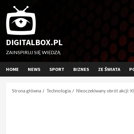
Przejdź
do
treści
DIGITALBOX.PL
ZAINSPIRUJ SIĘ WIEDZĄ
HOME
NEWS
SPORT
BIZNES
ZE ŚWIATA
P
Strona główna
Technologia
Nieoczekiwany obrót akcji: K