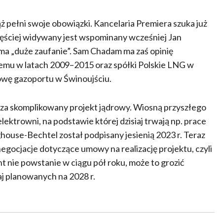
ż pełni swoje obowiązki. Kancelaria Premiera szuka już
zęściej widywany jest wspominany wcześniej Jan
ma „duże zaufanie”. Sam Chadam ma zaś opinię
mu w latach 2009–2015 oraz spółki Polskie LNG w
owę gazoportu w Świnoujściu.
ć za skomplikowany projekt jądrowy. Wiosną przyszłego
trowni, na podstawie której dzisiaj trwają np. prace
ouse-Bechtel został podpisany jesienią 2023 r. Teraz
gocjacje dotyczące umowy na realizację projektu, czyli
 nie powstanie w ciągu pół roku, może to grozić
j planowanych na 2028 r.