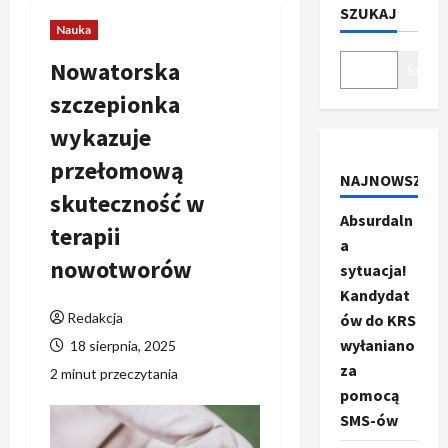
SZUKAJ
Nauka
Nowatorska
Szukaj
szczepionka
wykazuje
przełomową
NAJNOWSZE
skuteczność w
Absurdaln
terapii
a
nowotworów
sytuacja!
Kandydat
Redakcja
ów do KRS
wyłaniano
18 sierpnia, 2025
za
2 minut przeczytania
pomocą
SMS-ów