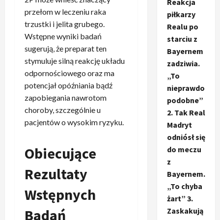
Reakcja
przełom w leczeniu raka
piłkarzy
trzustki i jelita grubego.
Realu po
Wstępne wyniki badań
starciu z
sugerują, że preparat ten
Bayernem
stymuluje silną reakcję układu
zadziwia.
odpornościowego oraz ma
„To
potencjał opóźniania bądź
nieprawdo
zapobiegania nawrotom
podobne”
choroby, szczególnie u
2. Tak Real
pacjentów o wysokim ryzyku.
Madryt
odniósł się
Obiecujące
do meczu
z
Rezultaty
Bayernem.
„To chyba
Wstępnych
żart” 3.
Zaskakują
Badań