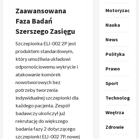
p
Zaawansowana
Motoryzacja
o
Sport
O
Faza Badań
g
Nauka
t
ł
Szerszego Zasięgu
o
a
k
News
s
3
Szczepionka ELI-002 2P jest
i
z
produktem standardowym,
l
Sport
a
Polityka
który umożliwia układowi
P
k
o
r
a
odpornościowemu wykrycie i
t
Prawo
a
p
w
atakowanie komórek
w
r
4
a
nowotworowych bez
Sport
i
o
r
potrzeby tworzenia
e
Polityka
p
c
Technologia
indywidualnej szczepionki dla
O
z
o
i
każdego pacjenta. Zespół
t
a
z
e
Wnętrza
o
badawczy ukończył już
p
y
O
p
o
5
rekrutację do większego
c
r
r
Zdrowie
m
j
m
badania fazy 2 dotyczącego
o
Polityka
n
i
u
szczepionki ELI-002 7P, nowej