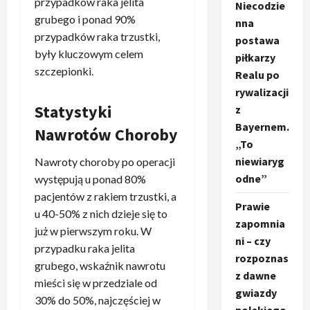
przypadków raka jelita
Niecodzie
grubego i ponad 90%
nna
przypadków raka trzustki,
postawa
były kluczowym celem
piłkarzy
szczepionki.
Realu po
rywalizacji
Statystyki
z
Bayernem.
Nawrotów Choroby
„To
niewiaryg
Nawroty choroby po operacji
odne”
występują u ponad 80%
pacjentów z rakiem trzustki, a
Prawie
u 40-50% z nich dzieje się to
zapomnia
już w pierwszym roku. W
ni – czy
przypadku raka jelita
rozpoznas
grubego, wskaźnik nawrotu
z dawne
mieści się w przedziale od
gwiazdy
30% do 50%, najczęściej w