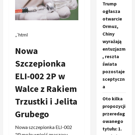
Trump
ogłasza
otwarcie
Ormuz,
Chiny
„`html
wyrażają
Nowa
entuzjazm
, reszta
Szczepionka
świata
pozostaje
ELI-002 2P w
sceptyczn
Walce z Rakiem
a
Oto kilka
Trzustki i Jelita
propozycji
Grubego
przeredag
owanego
Nowa szczepionka ELI-002
tytułu: 1.
2P może wnieść znaczący