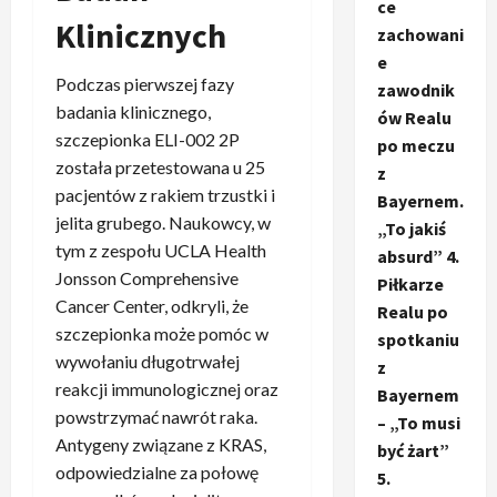
ce
Klinicznych
zachowani
e
Podczas pierwszej fazy
zawodnik
badania klinicznego,
ów Realu
szczepionka ELI-002 2P
po meczu
została przetestowana u 25
z
pacjentów z rakiem trzustki i
Bayernem.
jelita grubego. Naukowcy, w
„To jakiś
tym z zespołu UCLA Health
absurd” 4.
Jonsson Comprehensive
Piłkarze
Cancer Center, odkryli, że
Realu po
szczepionka może pomóc w
spotkaniu
wywołaniu długotrwałej
z
reakcji immunologicznej oraz
Bayernem
powstrzymać nawrót raka.
– „To musi
Antygeny związane z KRAS,
być żart”
odpowiedzialne za połowę
5.