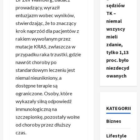
sędziów
prowadzący, wyraził
TK –
entuzjazm wobec wyników,
niemal
stwierdzając, że to znaczący
wszyscy
krok naprzód dla pacjentów z
mieli
rakiem wywołanym przez
zdanie,
mutacje KRAS, zwłaszcza w
tylko 1,13
przypadku raka trzustki, gdzie
proc. było
nawrót choroby po
niezdecyd
standardowym leczeniu jest
owanych
niemal nieunikniony, a
dostępne terapie są
ograniczone. Osoby, które
wykazały silną odpowiedź
KATEGORIE
immunologiczną na
Ze świata
szczepionkę, pozostały wolne
T
Biznes
od choroby przez dłuższy
r
u
czas.
Lifestyle
m
2