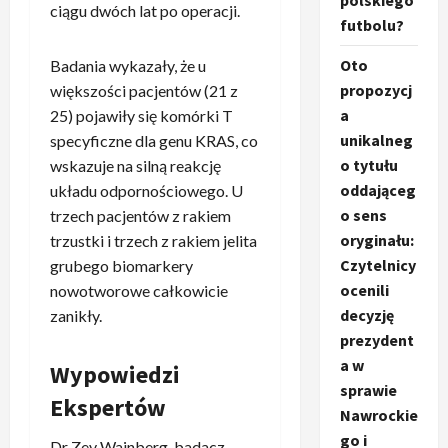
polskiego
ciągu dwóch lat po operacji.
futbolu?
Oto
Badania wykazały, że u
propozycj
większości pacjentów (21 z
a
25) pojawiły się komórki T
unikalneg
specyficzne dla genu KRAS, co
o tytułu
wskazuje na silną reakcję
oddająceg
układu odpornościowego. U
o sens
trzech pacjentów z rakiem
oryginału:
trzustki i trzech z rakiem jelita
Czytelnicy
grubego biomarkery
ocenili
nowotworowe całkowicie
decyzję
zanikły.
prezydent
a w
Wypowiedzi
sprawie
Ekspertów
Nawrockie
go i
Dr Zev Wainberg, badacz