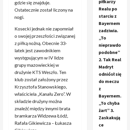
piłkarzy
gdzie się znajduje.
Realu po
Ostatecznie został liczony na
starciu z
nogi.
Bayernem
Kosecki jednak nie zapomniał
zadziwia.
o swojej przeszłości związanej
„To
z piłką nożną. Obecnie 33-
nieprawdo
latek jest zawodnikiem
podobne”
występującym w IV lidze
2. Tak Real
grupy mazowieckiej w
Madryt
drużynie KTS Weszło. Ten
odniósł się
klub został założony przez
do meczu
Krzysztofa Stanowskiego,
z
właściciela „Kanału Zero”. W
Bayernem.
składzie drużyny można
„To chyba
znaleźć między innymi brata
żart” 3.
bramkarza Widzewa Łódź,
Zaskakują
Rafała Gikiewicza – Łukasza
ce