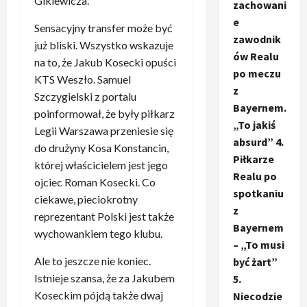
Gikiewicza.
zachowani
e
Sensacyjny transfer może być
zawodnik
już bliski. Wszystko wskazuje
ów Realu
na to, że Jakub Kosecki opuści
po meczu
KTS Weszło. Samuel
z
Szczygielski z portalu
Bayernem.
poinformował, że były piłkarz
„To jakiś
Legii Warszawa przeniesie się
absurd” 4.
do drużyny Kosa Konstancin,
Piłkarze
której właścicielem jest jego
Realu po
ojciec Roman Kosecki. Co
spotkaniu
ciekawe, pieciokrotny
z
reprezentant Polski jest także
Bayernem
wychowankiem tego klubu.
– „To musi
Ale to jeszcze nie koniec.
być żart”
Istnieje szansa, że za Jakubem
5.
Koseckim pójdą także dwaj
Niecodzie