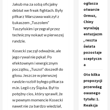
ogłasza
Jakub ma za sobą oficjalny
otwarcie
debiut we freak fightach. Były
Ormuz,
piłkarz Warszawa walczył z
Chiny
Łukaszem „Tuszolem”
wyrażają
Tuszyńskim i przegrał przez
entuzjazm
techniczny nokaut w pierwszej
, reszta
rundzie.
świata
Kosecki zaczął odważnie, ale
pozostaje
jego rywal nie pękał. Po
sceptyczn
efektownym i energicznym
a
początku, „Tuszol” doszedł do
Oto kilka
głosu. Jeszcze w pierwszej
propozycji
rundzie rozbił byłego piłkarza
przeredag
m.in. Legii czy Śląska. Był to
owanego
potężny cios, który sprawił, że
tytułu: 1.
w pewnym momencie Kosecki
Reakcja
nawet nie za bardzo wiedział,