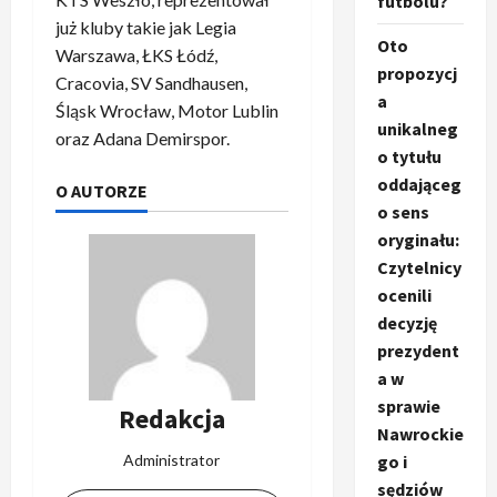
futbolu?
już kluby takie jak Legia
Oto
Warszawa, ŁKS Łódź,
propozycj
Cracovia, SV Sandhausen,
a
Śląsk Wrocław, Motor Lublin
unikalneg
oraz Adana Demirspor.
o tytułu
oddająceg
O AUTORZE
o sens
oryginału:
Czytelnicy
ocenili
decyzję
prezydent
a w
sprawie
Redakcja
Nawrockie
Administrator
go i
sędziów