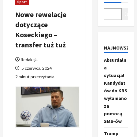
Sport
Nowe rewelacje
Szukaj
dotyczące
Koseckiego –
transfer tuż tuż
NAJNOWSZE
Redakcja
Absurdaln
a
5 czerwca, 2024
sytuacja!
2 minut przeczytania
Kandydat
ów do KRS
wyłaniano
za
pomocą
SMS-ów
Trump