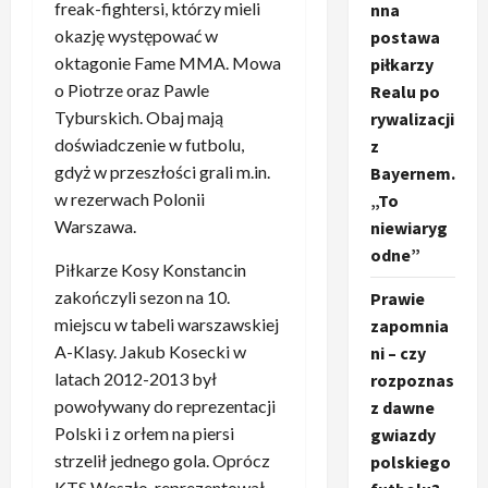
freak-fightersi, którzy mieli
nna
okazję występować w
postawa
oktagonie Fame MMA. Mowa
piłkarzy
o Piotrze oraz Pawle
Realu po
Tyburskich. Obaj mają
rywalizacji
doświadczenie w futbolu,
z
gdyż w przeszłości grali m.in.
Bayernem.
w rezerwach Polonii
„To
Warszawa.
niewiaryg
odne”
Piłkarze Kosy Konstancin
zakończyli sezon na 10.
Prawie
miejscu w tabeli warszawskiej
zapomnia
A-Klasy. Jakub Kosecki w
ni – czy
latach 2012-2013 był
rozpoznas
powoływany do reprezentacji
z dawne
Polski i z orłem na piersi
gwiazdy
strzelił jednego gola. Oprócz
polskiego
KTS Weszło, reprezentował