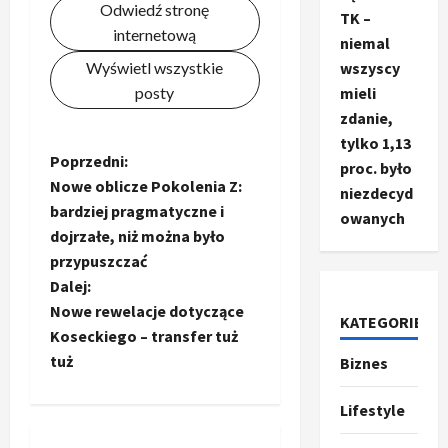
Odwiedź stronę
TK –
internetową
niemal
Wyświetl wszystkie
wszyscy
posty
mieli
zdanie,
tylko 1,13
Z
Poprzedni:
proc. było
Nowe oblicze Pokolenia Z:
niezdecyd
o
bardziej pragmatyczne i
owanych
dojrzałe, niż można było
b
przypuszczać
a
Dalej:
Nowe rewelacje dotyczące
KATEGORIE
c
Koseckiego – transfer tuż
tuż
Biznes
Ze świata
z
T
r
Lifestyle
w
u