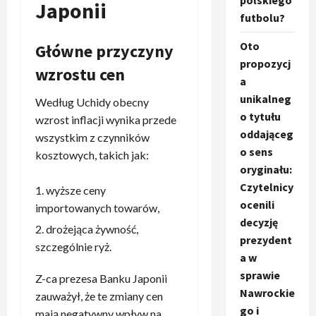
polskiego
Japonii
futbolu?
Oto
Główne przyczyny
propozycj
wzrostu cen
a
unikalneg
Według Uchidy obecny
o tytułu
wzrost inflacji wynika przede
oddająceg
wszystkim z czynników
o sens
kosztowych, takich jak:
oryginału:
Czytelnicy
wyższe ceny
ocenili
importowanych towarów,
decyzję
drożejąca żywność,
prezydent
szczególnie ryż.
a w
sprawie
Z-ca prezesa Banku Japonii
Nawrockie
zauważył, że te zmiany cen
go i
mają negatywny wpływ na