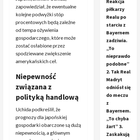
Reakcja
zapowiedział, że ewentualne
piłkarzy
kolejne podwyżki stóp
Realu po
procentowych będą zależne
starciu z
od tempa ożywienia
Bayernem
gospodarczego, które może
zadziwia.
zostać osłabione przez
„To
spodziewane zwiększenie
nieprawdo
amerykańskich ceł.
podobne”
2. Tak Real
Niepewność
Madryt
związana z
odniósł się
do meczu
polityką handlową
z
Uchida podkreślił, że
Bayernem.
prognozy dla japońskiej
„To chyba
gospodarki obarczone są dużą
żart” 3.
niepewnością, a głównym
Zaskakują