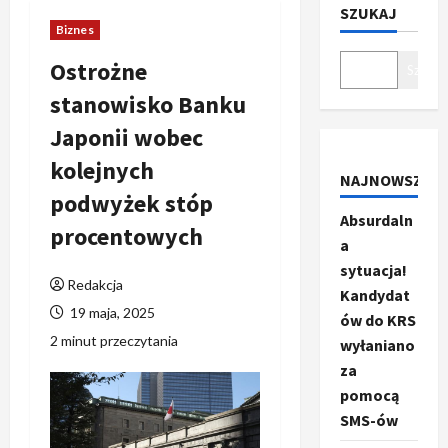
SZUKAJ
Biznes
Ostrożne
Szukaj
stanowisko Banku
Japonii wobec
kolejnych
NAJNOWSZE
podwyżek stóp
Absurdaln
procentowych
a
sytuacja!
Redakcja
Kandydat
19 maja, 2025
ów do KRS
2 minut przeczytania
wyłaniano
za
pomocą
SMS-ów