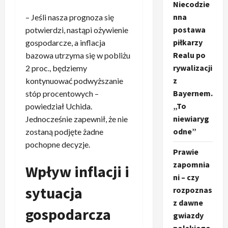
Niecodzie
nna
– Jeśli nasza prognoza się
postawa
potwierdzi, nastąpi ożywienie
piłkarzy
gospodarcze, a inflacja
Realu po
bazowa utrzyma się w pobliżu
rywalizacji
2 proc., będziemy
z
kontynuować podwyższanie
Bayernem.
stóp procentowych –
„To
powiedział Uchida.
niewiaryg
Jednocześnie zapewnił, że nie
odne”
zostaną podjęte żadne
pochopne decyzje.
Prawie
zapomnia
Wpływ inflacji i
ni – czy
sytuacja
rozpoznas
z dawne
gospodarcza
gwiazdy