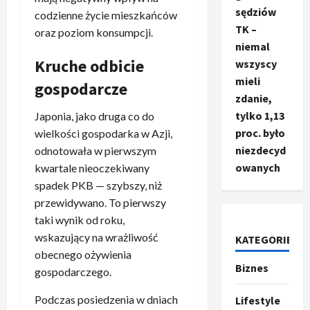
sędziów
codzienne życie mieszkańców
TK –
oraz poziom konsumpcji.
niemal
Kruche odbicie
wszyscy
mieli
gospodarcze
zdanie,
tylko 1,13
Japonia, jako druga co do
proc. było
wielkości gospodarka w Azji,
niezdecyd
odnotowała w pierwszym
owanych
kwartale nieoczekiwany
spadek PKB — szybszy, niż
przewidywano. To pierwszy
taki wynik od roku,
Ze świata
wskazujący na wrażliwość
KATEGORIE
T
obecnego ożywienia
r
Biznes
gospodarczego.
u
m
2
Podczas posiedzenia w dniach
Lifestyle
p