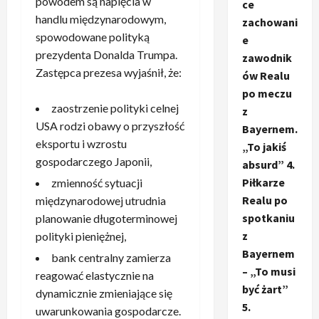
powodem są napięcia w
ce
handlu międzynarodowym,
zachowani
spowodowane polityką
e
prezydenta Donalda Trumpa.
zawodnik
Zastępca prezesa wyjaśnił, że:
ów Realu
po meczu
zaostrzenie polityki celnej
z
USA rodzi obawy o przyszłość
Bayernem.
eksportu i wzrostu
„To jakiś
gospodarczego Japonii,
absurd” 4.
Piłkarze
zmienność sytuacji
Realu po
międzynarodowej utrudnia
spotkaniu
planowanie długoterminowej
z
polityki pieniężnej,
Bayernem
bank centralny zamierza
– „To musi
reagować elastycznie na
być żart”
dynamicznie zmieniające się
5.
uwarunkowania gospodarcze.