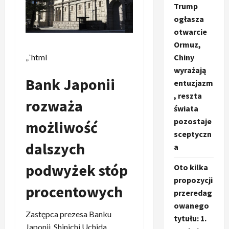
Trump
ogłasza
otwarcie
Ormuz,
„`html
Chiny
wyrażają
Bank Japonii
entuzjazm
, reszta
rozważa
świata
pozostaje
możliwość
sceptyczn
dalszych
a
podwyżek stóp
Oto kilka
propozycji
procentowych
przeredag
owanego
Zastępca prezesa Banku
tytułu: 1.
Japonii, Shinichi Uchida,