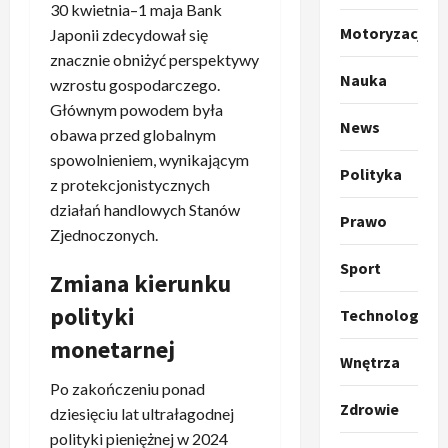
30 kwietnia–1 maja Bank
o
Sport
Motoryzacja
Japonii zdecydował się
O
g
znacznie obniżyć perspektywy
t
ł
Nauka
o
wzrostu gospodarczego.
a
k
s
3
Głównym powodem była
News
i
z
obawa przed globalnym
l
Sport
a
spowolnieniem, wynikającym
P
k
Polityka
o
z protekcjonistycznych
r
a
t
działań handlowych Stanów
a
p
w
Prawo
Zjednoczonych.
w
r
4
a
i
o
r
Sport
Zmiana kierunku
e
Polityka
p
c
O
z
o
i
polityki
Technologia
t
a
z
e
monetarnej
o
p
y
O
Wnętrza
p
o
5
c
r
r
Po zakończeniu ponad
m
j
m
Zdrowie
o
Polityka
n
dziesięciu lat ultrałagodnej
i
u
A
p
i
p
z
polityki pieniężnej w 2024