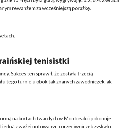
udanym rewanżem za wcześniejszą porażkę.
setach.
aińskiej tenisistki
ndy. Sukces ten sprawił, że została trzecią
ału tego turnieju obok tak znanych zawodniczek jak
formą na kortach twardych w Montrealu i pokonuje
ad jedną z wyżej notowanych przeciwniczek zyskało