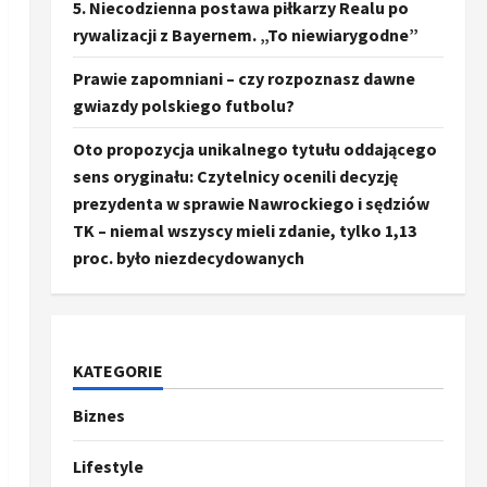
5. Niecodzienna postawa piłkarzy Realu po
rywalizacji z Bayernem. „To niewiarygodne”
Prawie zapomniani – czy rozpoznasz dawne
gwiazdy polskiego futbolu?
Oto propozycja unikalnego tytułu oddającego
sens oryginału: Czytelnicy ocenili decyzję
prezydenta w sprawie Nawrockiego i sędziów
TK – niemal wszyscy mieli zdanie, tylko 1,13
proc. było niezdecydowanych
KATEGORIE
Biznes
Ze świata
Trump ogłasza otwarcie
Ormuz, Chiny wyrażają
Lifestyle
entuzjazm, reszta świata