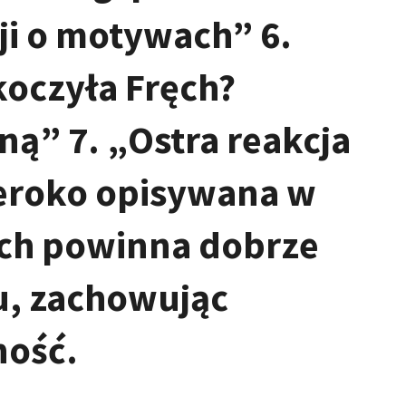
cji o motywach” 6.
oczyła Fręch?
ą” 7. „Ostra reakcja
zeroko opisywana w
ich powinna dobrze
u, zachowując
ność.