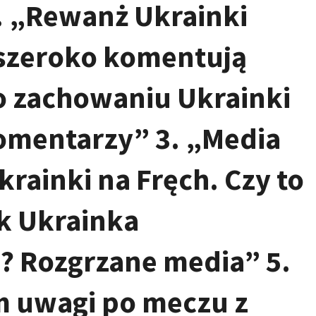
1. „Rewanż Ukrainki
 szeroko komentują
o zachowaniu Ukrainki
komentarzy” 3. „Media
rainki na Fręch. Czy to
ak Ukrainka
h? Rozgrzane media” 5.
m uwagi po meczu z