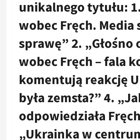
unikalnego tytułu: 
wobec Fręch. Media
sprawę” 2. „Głośno 
wobec Fręch – fala 
komentują reakcję Uk
była zemsta?” 4. „J
odpowiedziała Fręc
„Ukrainka w centru