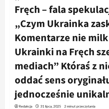
Fręch – fala spekula
„Czym Ukrainka zask
Komentarze nie milkn
Ukrainki na Fręch s
mediach” Któraś z n
oddać sens oryginał
jednocześnie unikal
Redakcja
31 lipca, 2025
2 minut przeczytania