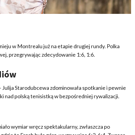
eju w Montrealu już na etapie drugiej rundy. Polka
wej, przegrywając zdecydowanie 1:6, 1:6.
diów
 Julija Starodubcewa zdominowała spotkanie i pewnie
 nad polską tenisistką w bezpośredniej rywalizacji.
iało wymiar wręcz spektakularny, zwłaszcza po
dzie to Fręch była górą, wygrywając 6:2, 6:4. Zwraca