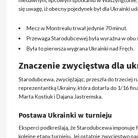
się uwagę, iż obecny pojedynek był dla Ukrainki 
Mecz w Montrealu trwał jedynie 70 minut.
Przewaga Starodubcewej była wyraźna w obu 
Była to pierwsza wygrana Ukrainki nad Fręch.
Znaczenie zwycięstwa dla ukr
Starodubcewa, zwyciężając, przeszła do trzeciej ru
reprezentantką Ukrainy, która dotarła do 1/16 fin
Marta Kostiuk i Dajana Jastremska.
Postawa Ukrainki w turnieju
Eksperci podkreślają, że Starodubcewa imponuje 
kolejne etapy turnieju. Jej ostatnie zwycięstwo n