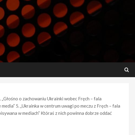
 „Głośno o zachowaniu Ukrainki wobec Fręch – fala
 media” 5. „Ukrainka w centrum uwagi po meczu z Fręch – fala
 opisywana w mediach” Któraś z nich powinna dobrze oddać