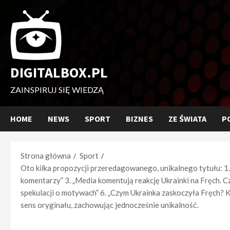
Przejdź
do
treści
DIGITALBOX.PL
ZAINSPIRUJ SIĘ WIEDZĄ
HOME
NEWS
SPORT
BIZNES
ZE ŚWIATA
P
Strona główna
Sport
Oto kilka propozycji przeredagowanego, unikalnego tytułu: 1.
komentarzy” 3. „Media komentują reakcję Ukrainki na Fręch. C
spekulacji o motywach” 6. „Czym Ukrainka zaskoczyła Fręch? 
sens oryginału, zachowując jednocześnie unikalność.