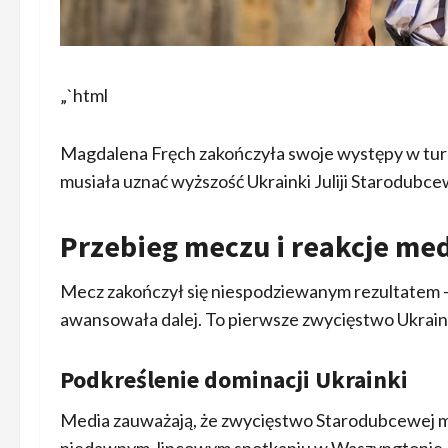
„`html
Magdalena Fręch zakończyła swoje występy w turni
musiała uznać wyższość Ukrainki Juliji Starodubce
Przebieg meczu i reakcje me
Mecz zakończył się niespodziewanym rezultatem –
awansowała dalej. To pierwsze zwycięstwo Ukrainki
Podkreślenie dominacji Ukrainki
Media zauważają, że zwycięstwo Starodubcewej m
niedawnym, lipcowym spotkaniu w Waszyngtonie, g