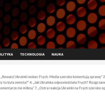
OLITYKA
TECHNOLOGIA
NAUKA
 „Rewanż Ukrainki wobec Fręch. Media szeroko komentują sprawę” 2.
zy to była zemsta?” 4. „Jak Ukrainka odpowiedziała Fręch? Rozgrzane
Komentarze nie milkną” 7. „Ostra reakcja Ukrainki na Fręch szeroko