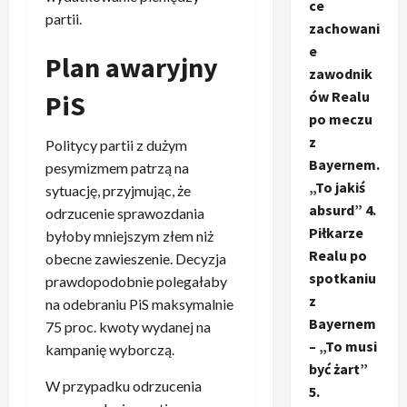
ce
partii.
zachowani
e
Plan awaryjny
zawodnik
ów Realu
PiS
po meczu
z
Politycy partii z dużym
Bayernem.
pesymizmem patrzą na
„To jakiś
sytuację, przyjmując, że
absurd” 4.
odrzucenie sprawozdania
Piłkarze
byłoby mniejszym złem niż
Realu po
obecne zawieszenie. Decyzja
spotkaniu
prawdopodobnie polegałaby
z
na odebraniu PiS maksymalnie
Bayernem
75 proc. kwoty wydanej na
– „To musi
kampanię wyborczą.
być żart”
W przypadku odrzucenia
5.