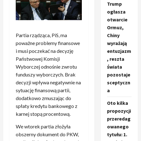
Trump
ogłasza
otwarcie
Ormuz,
Partia rządząca, PiS, ma
Chiny
poważne problemy finansowe
wyrażają
i musi poczekać na decyzję
entuzjazm
Państwowej Komisji
, reszta
Wyborczej odnośnie zwrotu
świata
funduszy wyborczych. Brak
pozostaje
decyzji wpływa negatywnie na
sceptyczn
sytuację finansową partii,
a
dodatkowo zmuszając do
Oto kilka
spłaty kredytu bankowego z
propozycji
karnej stopą procentową.
przeredag
We wtorek partia złożyła
owanego
obszerny dokument do PKW,
tytułu: 1.