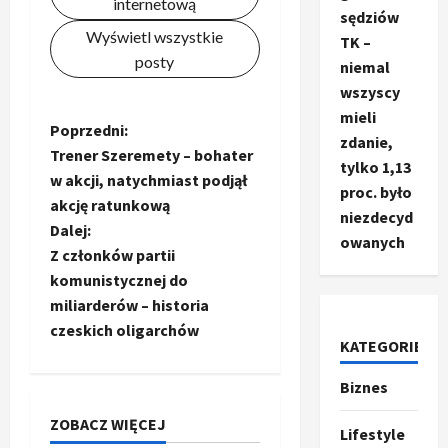
internetową
sędziów
Wyświetl wszystkie
TK –
posty
niemal
wszyscy
mieli
Z
Poprzedni:
zdanie,
Trener Szeremety – bohater
tylko 1,13
o
w akcji, natychmiast podjął
proc. było
akcję ratunkową
b
niezdecyd
Dalej:
owanych
a
Z członków partii
komunistycznej do
c
miliarderów – historia
czeskich oligarchów
z
KATEGORIE
w
Biznes
Ze świata
T
p
ZOBACZ WIĘCEJ
r
Lifestyle