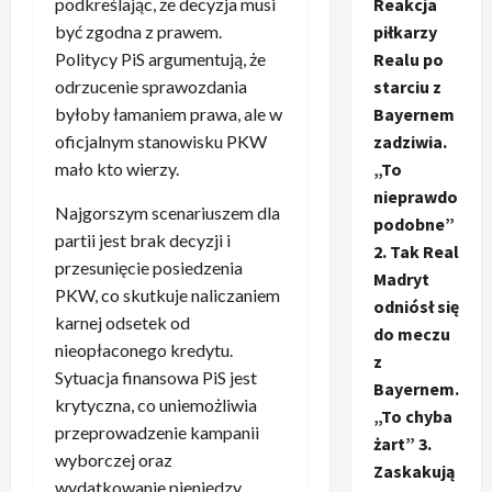
podkreślając, że decyzja musi
Reakcja
być zgodna z prawem.
piłkarzy
Politycy PiS argumentują, że
Realu po
odrzucenie sprawozdania
starciu z
byłoby łamaniem prawa, ale w
Bayernem
oficjalnym stanowisku PKW
zadziwia.
mało kto wierzy.
„To
nieprawdo
Najgorszym scenariuszem dla
podobne”
partii jest brak decyzji i
2. Tak Real
przesunięcie posiedzenia
Madryt
PKW, co skutkuje naliczaniem
odniósł się
karnej odsetek od
do meczu
nieopłaconego kredytu.
z
Sytuacja finansowa PiS jest
Bayernem.
krytyczna, co uniemożliwia
„To chyba
przeprowadzenie kampanii
żart” 3.
wyborczej oraz
Zaskakują
wydatkowanie pieniędzy