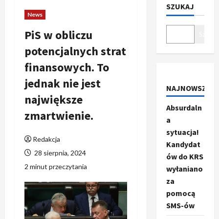
SZUKAJ
News
PiS w obliczu
Szukaj
potencjalnych strat
finansowych. To
jednak nie jest
NAJNOWSZE
największe
Absurdaln
zmartwienie.
a
sytuacja!
Redakcja
Kandydat
28 sierpnia, 2024
ów do KRS
2 minut przeczytania
wyłaniano
za
pomocą
SMS-ów