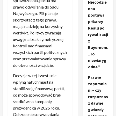
sprawozdania, partia ma
Niecodzie
prawo odwołania do Sądu
nna
Najwyższego. PiS planuje
postawa
skorzystać z tego prawa,
piłkarzy
mając nadzieję na korzystny
Realu po
werdykt. Politycy zwracają
rywalizacji
uwagę na brak symetrycznej
z
kontroli nad finansami
Bayernem.
wszystkich partii politycznych
„To
oraz przewalutowanie sprawy
niewiaryg
do obecności w sądzie.
odne”
Decyzje w tej kwestii nie
Prawie
wpłyną natychmiast na
zapomnia
stablilizację finansową partii,
ni – czy
co może spowodować brak
rozpoznas
środków na kampanię
z dawne
prezydencką w 2025 roku.
gwiazdy
Odrzucenie sprawozdania