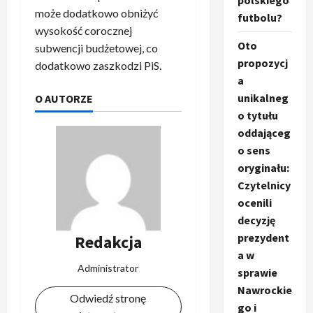
polskiego
może dodatkowo obniżyć
futbolu?
wysokość corocznej
Oto
subwencji budżetowej, co
propozycj
dodatkowo zaszkodzi PiS.
a
unikalneg
O AUTORZE
o tytułu
oddająceg
o sens
oryginału:
Czytelnicy
ocenili
decyzję
prezydent
Redakcja
a w
Administrator
sprawie
Nawrockie
Odwiedź stronę
go i