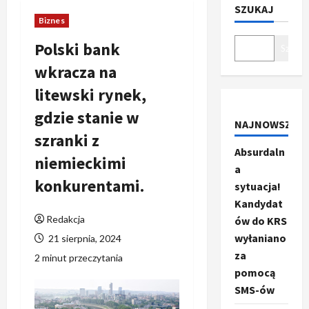
SZUKAJ
Biznes
Polski bank
Szukaj
wkracza na
litewski rynek,
gdzie stanie w
NAJNOWSZE
szranki z
Absurdaln
niemieckimi
a
konkurentami.
sytuacja!
Kandydat
Redakcja
ów do KRS
wyłaniano
21 sierpnia, 2024
za
2 minut przeczytania
pomocą
SMS-ów