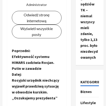
sędziów
Administrator
TK –
Odwiedź stronę
niemal
internetową
wszyscy
mieli
Wyświetl wszystkie
zdanie,
posty
tylko 1,13
proc. było
Z
Poprzedni:
niezdecyd
Efektywność systemu
owanych
o
HIMARS zadziwia Rosjan.
Putin w zawadzie
b
Dalej:
a
Rosyjski urzędnik niechcący
KATEGORIE
wyjawił prawdziwą sytuację
c
Biznes
Ze świata
w obwodzie kurskim.
T
„Oszukujemy prezydenta”
z
r
Lifestyle