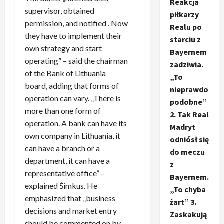
Reakcja
supervisor, obtained
piłkarzy
permission, and notified . Now
Realu po
they have to implement their
starciu z
own strategy and start
Bayernem
operating” – said the chairman
zadziwia.
of the Bank of Lithuania
„To
board, adding that forms of
nieprawdo
operation can vary. „There is
podobne”
more than one form of
2. Tak Real
operation. A bank can have its
Madryt
own company in Lithuania, it
odniósł się
can have a branch or a
do meczu
department, it can have a
z
representative office” –
Bayernem.
explained Šimkus. He
„To chyba
emphasized that „business
żart” 3.
decisions and market entry
Zaskakują
should be commented on by