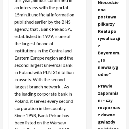
this year, Šimkus confirmed in
Niecodzie
an interview with the portal
nna
15min.lt unofficial information
postawa
published earlier by the BNS
piłkarzy
agency, that . Bank Pekao SA,
Realu po
established in 1929, is one of
rywalizacji
the largest financial
z
institutions in the Central and
Bayernem.
Eastern Europe region and the
„To
second largest universal bank
niewiaryg
in Poland with PLN 316 billion
odne”
in assets. With the second
Prawie
largest branch network, . As
zapomnia
the leading corporate bank in
ni – czy
Poland, it serves every second
rozpoznas
corporation in the country.
z dawne
Since 1998, Bank Pekao has
gwiazdy
been listed on the Warsaw