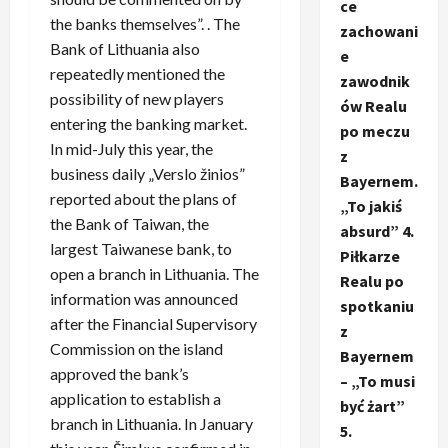
ce
the banks themselves”. . The
zachowani
Bank of Lithuania also
e
repeatedly mentioned the
zawodnik
possibility of new players
ów Realu
entering the banking market.
po meczu
In mid-July this year, the
z
business daily „Verslo žinios”
Bayernem.
reported about the plans of
„To jakiś
the Bank of Taiwan, the
absurd” 4.
largest Taiwanese bank, to
Piłkarze
open a branch in Lithuania. The
Realu po
information was announced
spotkaniu
after the Financial Supervisory
z
Commission on the island
Bayernem
approved the bank’s
– „To musi
application to establish a
być żart”
branch in Lithuania. In January
5.