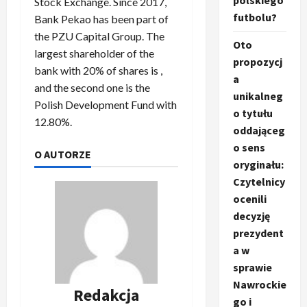
polskiego
Stock Exchange. Since 2017,
futbolu?
Bank Pekao has been part of
the PZU Capital Group. The
Oto
largest shareholder of the
propozycj
bank with 20% of shares is ,
a
and the second one is the
unikalneg
Polish Development Fund with
o tytułu
12.80%.
oddająceg
o sens
O AUTORZE
oryginału:
Czytelnicy
ocenili
decyzję
prezydent
a w
sprawie
Nawrockie
Redakcja
go i