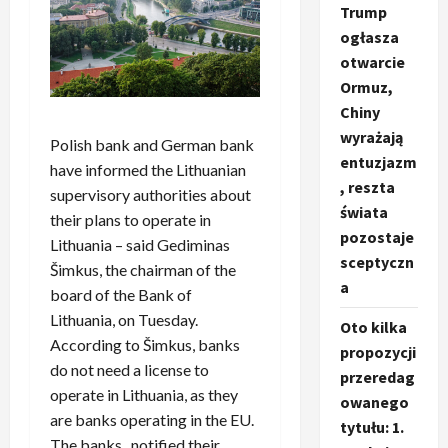
Trump
ogłasza
otwarcie
Ormuz,
Chiny
wyrażają
Polish bank and German bank
entuzjazm
have informed the Lithuanian
, reszta
supervisory authorities about
świata
their plans to operate in
pozostaje
Lithuania – said Gediminas
sceptyczn
Šimkus, the chairman of the
a
board of the Bank of
Lithuania, on Tuesday.
Oto kilka
According to Šimkus, banks
propozycji
do not need a license to
przeredag
operate in Lithuania, as they
owanego
are banks operating in the EU.
tytułu: 1.
The banks „notified their