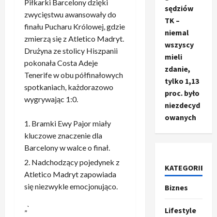
Piłkarki Barcelony dzięki
sędziów
zwycięstwu awansowały do
TK –
finału Pucharu Królowej, gdzie
niemal
zmierzą się z Atletico Madryt.
wszyscy
Drużyna ze stolicy Hiszpanii
mieli
pokonała Costa Adeje
zdanie,
Tenerife w obu półfinałowych
tylko 1,13
spotkaniach, każdorazowo
proc. było
wygrywając 1:0.
niezdecyd
owanych
Bramki Ewy Pajor miały
kluczowe znaczenie dla
Barcelony w walce o finał.
Nadchodzący pojedynek z
KATEGORIE
Ze świata
Atletico Madryt zapowiada
T
się niezwykle emocjonująco.
Biznes
r
u
„`
Lifestyle
m
2