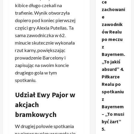
ce
kibice długo czekali na
zachowani
trafienie. Wynik otworzyła
e
dopiero pod koniec pierwszej
zawodnik
części gry Alexia Putellas. Ta
ów Realu
sama zawodniczka w 62.
po meczu
minucie skutecznie wykonała
z
rzut karny, powiększając
Bayernem.
prowadzenie Barcelony i
„To jakiś
zapisując na swoim koncie
absurd” 4.
drugiego gola w tym
Piłkarze
spotkaniu.
Realu po
spotkaniu
Udział Ewy Pajor w
z
akcjach
Bayernem
bramkowych
– „To musi
być żart”
W drugiej połowie spotkania
5.
na pierwszy plan wysunęła się