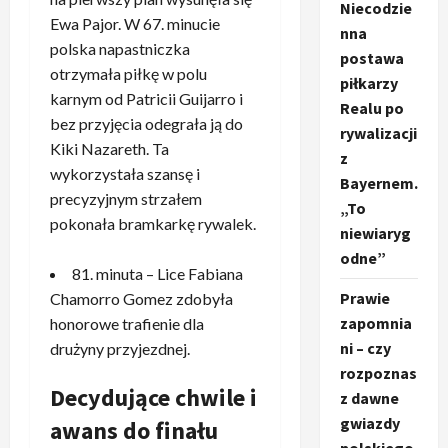
Niecodzie
Ewa Pajor. W 67. minucie
nna
polska napastniczka
postawa
otrzymała piłkę w polu
piłkarzy
karnym od Patricii Guijarro i
Realu po
bez przyjęcia odegrała ją do
rywalizacji
Kiki Nazareth. Ta
z
wykorzystała szansę i
Bayernem.
precyzyjnym strzałem
„To
pokonała bramkarkę rywalek.
niewiaryg
odne”
81. minuta – Lice Fabiana
Prawie
Chamorro Gomez zdobyła
zapomnia
honorowe trafienie dla
ni – czy
drużyny przyjezdnej.
rozpoznas
Decydujące chwile i
z dawne
gwiazdy
awans do finału