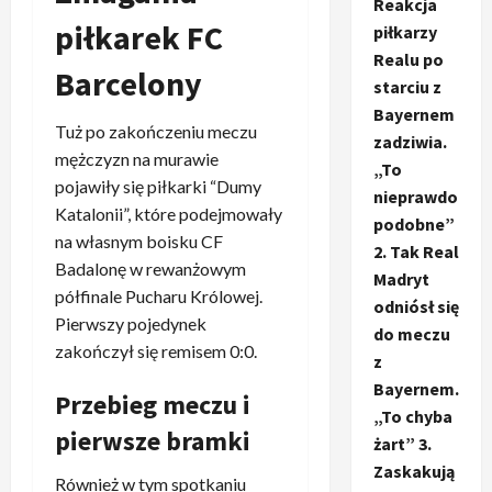
Reakcja
piłkarek FC
piłkarzy
Realu po
Barcelony
starciu z
Bayernem
Tuż po zakończeniu meczu
zadziwia.
mężczyzn na murawie
„To
pojawiły się piłkarki “Dumy
nieprawdo
Katalonii”, które podejmowały
podobne”
na własnym boisku CF
2. Tak Real
Badalonę w rewanżowym
Madryt
półfinale Pucharu Królowej.
odniósł się
Pierwszy pojedynek
do meczu
zakończył się remisem 0:0.
z
Bayernem.
Przebieg meczu i
„To chyba
pierwsze bramki
żart” 3.
Zaskakują
Również w tym spotkaniu