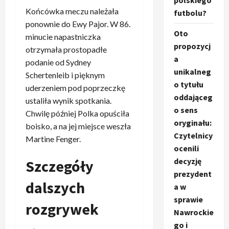
polskiego
Końcówka meczu należała
futbolu?
ponownie do Ewy Pajor. W 86.
Oto
minucie napastniczka
propozycj
otrzymała prostopadłe
a
podanie od Sydney
unikalneg
Schertenleib i pięknym
o tytułu
uderzeniem pod poprzeczkę
oddająceg
ustaliła wynik spotkania.
o sens
Chwilę później Polka opuściła
oryginału:
boisko, a na jej miejsce weszła
Czytelnicy
Martine Fenger.
ocenili
decyzję
Szczegóły
prezydent
dalszych
a w
sprawie
rozgrywek
Nawrockie
go i