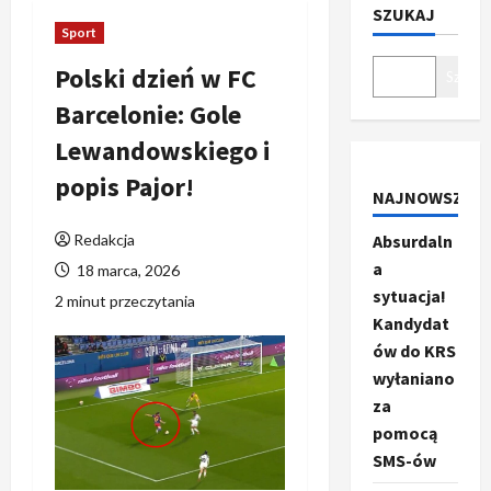
SZUKAJ
Sport
Polski dzień w FC
Szukaj
Barcelonie: Gole
Lewandowskiego i
popis Pajor!
NAJNOWSZE
Redakcja
Absurdaln
a
18 marca, 2026
sytuacja!
2 minut przeczytania
Kandydat
ów do KRS
wyłaniano
za
pomocą
SMS-ów