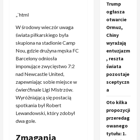
Trump
ogłasza
„`html
otwarcie
Ormuz,
W środowy wieczór uwaga
Chiny
świata piłkarskiego była
wyrażają
skupiona na stadionie Camp
entuzjazm
Nou, gdzie drużyna męska FC
, reszta
Barcelony odniosła
świata
imponujące zwycięstwo 7:2
pozostaje
nad Newcastle United,
sceptyczn
zapewniając sobie miejsce w
a
ćwierćfinale Ligi Mistrzów.
Wyróżniającą się postacią
Oto kilka
spotkania był Robert
propozycji
Lewandowski, który zdobył
przeredag
dwa gole.
owanego
tytułu: 1.
Zmagania