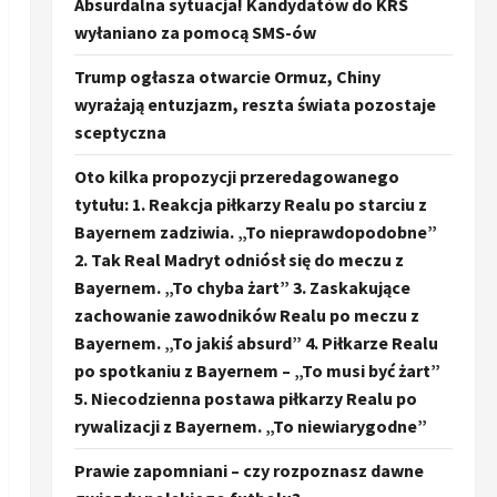
Absurdalna sytuacja! Kandydatów do KRS
wyłaniano za pomocą SMS-ów
Trump ogłasza otwarcie Ormuz, Chiny
wyrażają entuzjazm, reszta świata pozostaje
sceptyczna
Oto kilka propozycji przeredagowanego
tytułu: 1. Reakcja piłkarzy Realu po starciu z
Bayernem zadziwia. „To nieprawdopodobne”
2. Tak Real Madryt odniósł się do meczu z
Bayernem. „To chyba żart” 3. Zaskakujące
zachowanie zawodników Realu po meczu z
Bayernem. „To jakiś absurd” 4. Piłkarze Realu
po spotkaniu z Bayernem – „To musi być żart”
5. Niecodzienna postawa piłkarzy Realu po
rywalizacji z Bayernem. „To niewiarygodne”
Prawie zapomniani – czy rozpoznasz dawne