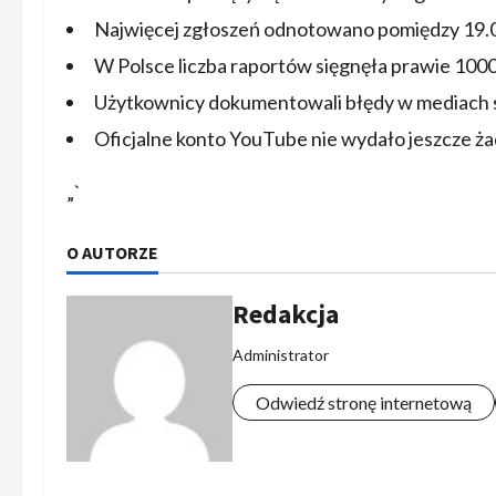
Najwięcej zgłoszeń odnotowano pomiędzy 19.0
W Polsce liczba raportów sięgnęła prawie 1000
Użytkownicy dokumentowali błędy w mediach
Oficjalne konto YouTube nie wydało jeszcze ż
„`
O AUTORZE
Redakcja
Administrator
Odwiedź stronę internetową