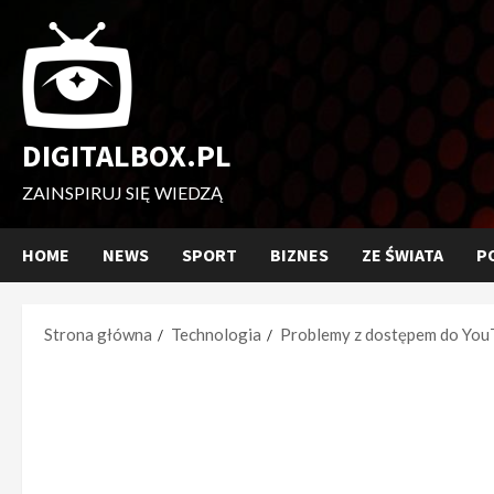
Przejdź
do
treści
DIGITALBOX.PL
ZAINSPIRUJ SIĘ WIEDZĄ
HOME
NEWS
SPORT
BIZNES
ZE ŚWIATA
P
Strona główna
Technologia
Problemy z dostępem do YouT