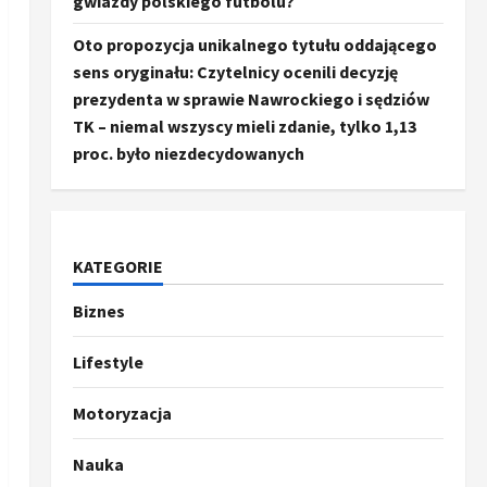
gwiazdy polskiego futbolu?
Oto propozycja unikalnego tytułu oddającego
sens oryginału: Czytelnicy ocenili decyzję
prezydenta w sprawie Nawrockiego i sędziów
TK – niemal wszyscy mieli zdanie, tylko 1,13
proc. było niezdecydowanych
KATEGORIE
Biznes
Ze świata
Trump ogłasza otwarcie
Ormuz, Chiny wyrażają
Lifestyle
entuzjazm, reszta świata
pozostaje sceptyczna
2
Motoryzacja
16 kwietnia, 2026
Sport
Nauka
Oto kilka propozycji