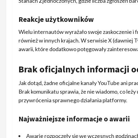
Stanach Zjednoczonych, gdzie liczba zgłoszeń bard
Reakcje użytkowników
Wielu internautów wyrażało swoje zaskoczenie i fru
również w innych krajach. W serwisie X (dawniej Tw
awarii, które dodatkowo potęgowały zainteresowa
Brak oficjalnych informacji 
Jak dotąd, żadne oficjalne kanały YouTube ani prac
Brak komunikatu sprawia, że nie wiadomo, co leży
przywrócenia sprawnego działania platformy.
Najważniejsze informacje o awarii
Awarie rozpoczęły się we wczesnych godzinac