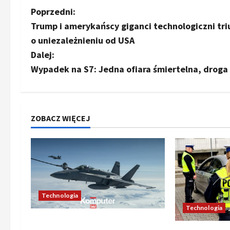
Z
Poprzedni:
Trump i amerykańscy giganci technologiczni tri
o
o uniezależnieniu od USA
b
Dalej:
Wypadek na S7: Jedna ofiara śmiertelna, droga
a
c
z
ZOBACZ WIĘCEJ
w
p
i
Technologia
s
Technologia
Oto kilka propozycji