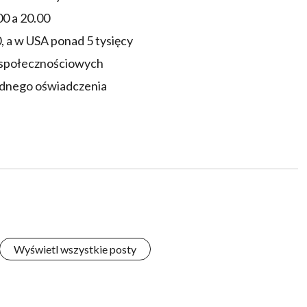
0 a 20.00
, a w USA ponad 5 tysięcy
 społecznościowych
adnego oświadczenia
Wyświetl wszystkie posty