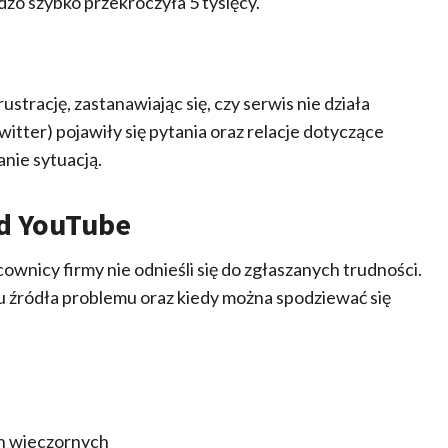
zo szybko przekroczyła 5 tysięcy.
strację, zastanawiając się, czy serwis nie działa
itter) pojawiły się pytania oraz relacje dotyczące
nie sytuacją.
od YouTube
ownicy firmy nie odnieśli się do zgłaszanych trudności.
 u źródła problemu oraz kiedy można spodziewać się
h wieczornych