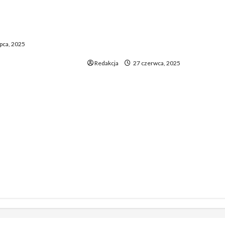
y zaskoczą
Ceny paliw zaskoczą
 punktami karnymi
kierowców. Nowe zmiany na
ać zmian
stacjach już nadchodzą – ile
ipca, 2025
wydasz za tankowanie?
Redakcja
27 czerwca, 2025