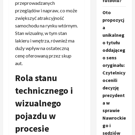
futbolu?
przeprowadzanych
przeglądów i napraw, co może
Oto
zwiększyć atrakcyjność
propozycj
samochodu na rynku wtórnym.
a
Stan wizualny, w tym stan
unikalneg
lakieru i wnętrza, również ma
o tytułu
duży wpływ na ostateczną
oddająceg
cenę oferowaną przez skup
o sens
aut.
oryginału:
Czytelnicy
Rola stanu
ocenili
technicznego i
decyzję
prezydent
wizualnego
a w
sprawie
pojazdu w
Nawrockie
go i
procesie
sędziów