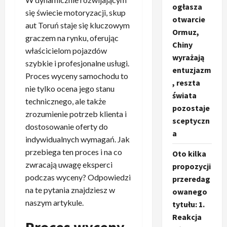
ogłasza
się świecie motoryzacji, skup
otwarcie
aut Toruń staje się kluczowym
Ormuz,
graczem na rynku, oferując
Chiny
właścicielom pojazdów
wyrażają
szybkie i profesjonalne usługi.
entuzjazm
Proces wyceny samochodu to
, reszta
nie tylko ocena jego stanu
świata
technicznego, ale także
pozostaje
zrozumienie potrzeb klienta i
sceptyczn
dostosowanie oferty do
a
indywidualnych wymagań. Jak
przebiega ten proces i na co
Oto kilka
zwracają uwagę eksperci
propozycji
podczas wyceny? Odpowiedzi
przeredag
na te pytania znajdziesz w
owanego
naszym artykule.
tytułu: 1.
Reakcja
Proces wyceny