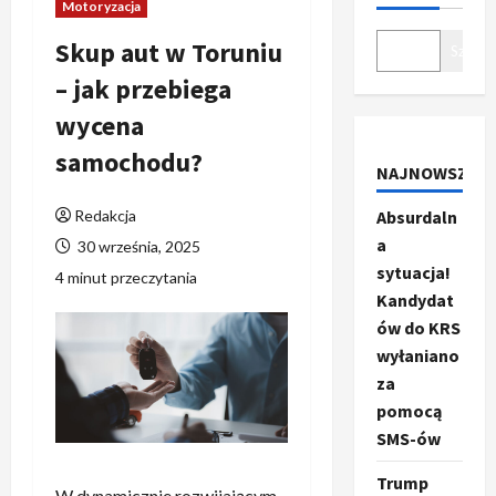
Motoryzacja
Skup aut w Toruniu
Szukaj
– jak przebiega
wycena
samochodu?
NAJNOWSZE
Redakcja
Absurdaln
a
30 września, 2025
sytuacja!
4 minut przeczytania
Kandydat
ów do KRS
wyłaniano
za
pomocą
SMS-ów
Trump
W dynamicznie rozwijającym