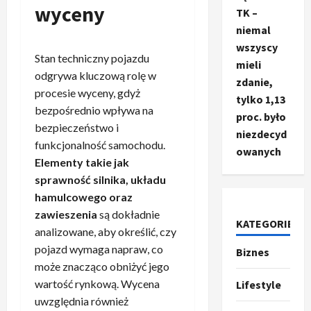
wyceny
TK –
niemal
wszyscy
Stan techniczny pojazdu
mieli
odgrywa kluczową rolę w
zdanie,
procesie wyceny, gdyż
tylko 1,13
bezpośrednio wpływa na
proc. było
bezpieczeństwo i
niezdecyd
funkcjonalność samochodu.
owanych
Elementy takie jak
sprawność silnika, układu
Ze świata
T
hamulcowego oraz
r
zawieszenia
są dokładnie
KATEGORIE
u
analizowane, aby określić, czy
m
2
pojazd wymaga napraw, co
Biznes
p
może znacząco obniżyć jego
o
Sport
wartość rynkową. Wycena
Lifestyle
O
g
uwzględnia również
t
ł