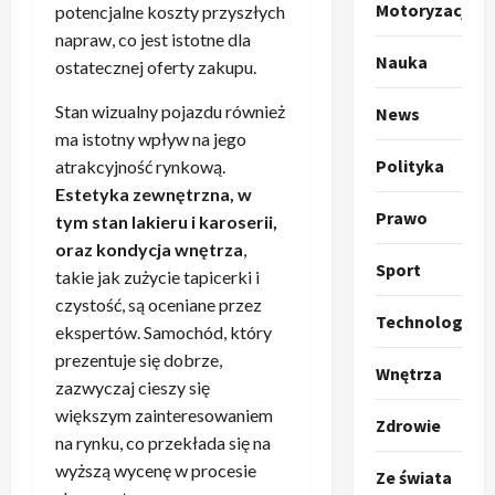
Motoryzacja
o
potencjalne koszty przyszłych
a
k
s
3
napraw, co jest istotne dla
i
z
Nauka
ostatecznej oferty zakupu.
l
Sport
a
P
k
o
Stan wizualny pojazdu również
News
r
a
t
ma istotny wpływ na jego
a
p
w
Polityka
atrakcyjność rynkową.
w
r
4
a
Estetyka zewnętrzna, w
i
o
r
Prawo
tym stan lakieru i karoserii,
e
Polityka
p
c
O
oraz kondycja wnętrza
,
z
o
i
Sport
t
a
takie jak zużycie tapicerki i
z
e
o
p
y
O
czystość, są oceniane przez
Technologia
p
o
5
c
r
ekspertów. Samochód, który
r
m
j
m
prezentuje się dobrze,
o
Polityka
n
Wnętrza
i
u
zazwyczaj cieszy się
A
p
i
p
z
większym zainteresowaniem
b
o
a
r
Zdrowie
,
s
na rynku, co przekłada się na
z
n
z
C
u
y
1
i
wyższą wycenę w procesie
e
h
Ze świata
r
c
–