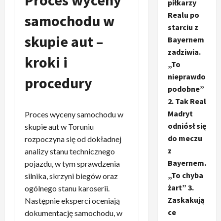
piłkarzy
Realu po
samochodu w
starciu z
skupie aut –
Bayernem
zadziwia.
kroki i
„To
nieprawdo
procedury
podobne”
2. Tak Real
Madryt
Proces wyceny samochodu w
odniósł się
skupie aut w Toruniu
do meczu
rozpoczyna się od dokładnej
z
analizy stanu technicznego
Bayernem.
pojazdu, w tym sprawdzenia
„To chyba
silnika, skrzyni biegów oraz
żart” 3.
ogólnego stanu karoserii.
Zaskakują
Następnie eksperci oceniają
ce
dokumentację samochodu, w